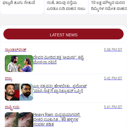
ಫಲ್ಗುಣಿ ತೂಗು ಸೇತುವೆ
ಸಂತೆ; ತಿರುವು ರಸ್ತೆಯ
10 ಲಕ್ಷ ಮೌಲ್ಯದ ಮರದ
ಎರಡೂ ಬದಿ ವಾಹನ ಸಾಲು
ದಿಮ್ಮಿಗಳ ಸಮೇತ ವಾಹನ
ವಶ; ಆರೋಪಿ ಬಂಧನ
LATEST NEWS
ಸ್ಯಾಂಡಲ್‌ವುಡ್‌
5:58 PM IST
ದೇವರ ಮೀರಿದ ಶಕ್ತಿ ʼಅಮರ್ಥʼ: ಕಿಟ್ಟಿ,
ಮೇಘನಾ ನಟನೆ
ರಾಜ್ಯ
5:42 PM IST
ಎಲ್ಲ ಸತ್ಯವನ್ನು ಹೇಳಬೇಕು.. ಪ್ರದೋಷ್‌
ʼಮಾಫಿ ಸಾಕ್ಷಿʼಗೆ ಪ್ರಾಸಿಕ್ಯೂಷನ್ ಒಪ್ಪಿಗೆ
ರಾಷ್ಟ್ರೀಯ
5:41 PM IST
Heavy Rain: ರುದ್ರಪ್ರಯಾಗದಲ್ಲಿ
ಭೀಕರ ಭೂಕುಸಿತ... 80 ಹಳ್ಳಿಗಳ
ಸಂಪರ್ಕ ಕಡಿತ