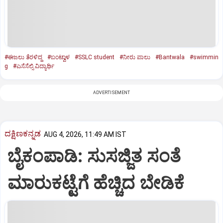
#ಈಜಲು ತೆರಳಿದ್ದ
#ಬಂಟ್ವಾಳ
#SSLC student
#ನೀರು ಪಾಲು
#Bantwala
#swimmin
g
#ಎಸೆಸೆಲ್ಸಿ ವಿದ್ಯಾರ್ಥಿ
ADVERTISEMENT
ದಕ್ಷಿಣಕನ್ನಡ
AUG 4, 2026, 11:49 AM IST
ಬೈಕಂಪಾಡಿ: ಸುಸಜ್ಜಿತ ಸಂತೆ
ಮಾರುಕಟ್ಟೆಗೆ ಹೆಚ್ಚಿದ ಬೇಡಿಕೆ