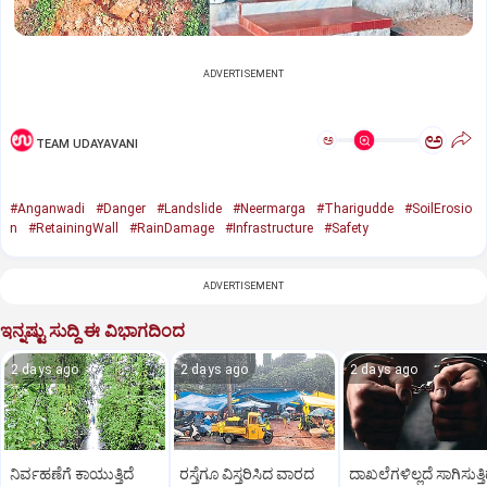
ADVERTISEMENT
ಅ
ಅ
TEAM UDAYAVANI
#Anganwadi
#Danger
#Landslide
#Neermarga
#Tharigudde
#SoilErosio
n
#RetainingWall
#RainDamage
#Infrastructure
#Safety
ADVERTISEMENT
ಇನ್ನಷ್ಟು ಸುದ್ದಿ ಈ ವಿಭಾಗದಿಂದ
2 days ago
2 days ago
2 days ago
ನಿರ್ವಹಣೆಗೆ ಕಾಯುತ್ತಿದೆ
ರಸ್ತೆಗೂ ವಿಸ್ತರಿಸಿದ ವಾರದ
ದಾಖಲೆಗಳಿಲ್ಲದೆ ಸಾಗಿಸುತ್ತಿದ