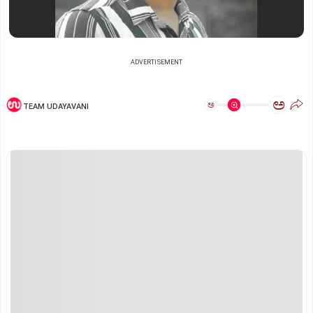
ADVERTISEMENT
ಅ
ಅ
TEAM UDAYAVANI