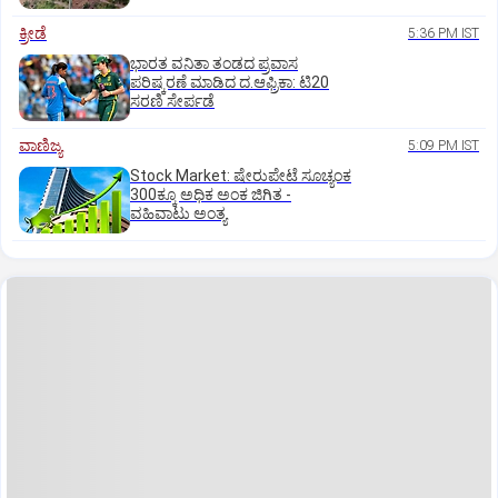
ಕ್ರೀಡೆ
5:36 PM IST
ಭಾರತ ವನಿತಾ ತಂಡದ ಪ್ರವಾಸ
ಪರಿಷ್ಕರಣೆ ಮಾಡಿದ ದ.ಆಫ್ರಿಕಾ: ಟಿ20
ಸರಣಿ ಸೇರ್ಪಡೆ
ವಾಣಿಜ್ಯ
5:09 PM IST
Stock Market: ಷೇರುಪೇಟೆ ಸೂಚ್ಯಂಕ
300ಕ್ಕೂ ಅಧಿಕ ಅಂಕ ಜಿಗಿತ -
ವಹಿವಾಟು ಅಂತ್ಯ