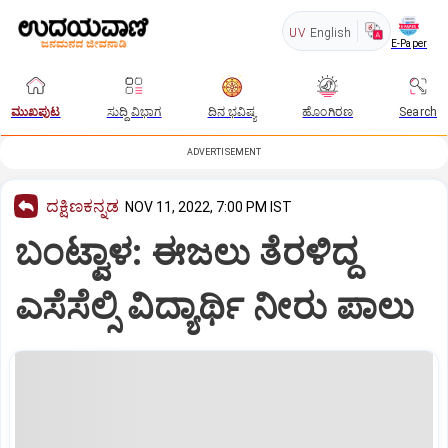
UV
English
E-Paper
ಮುಖಪುಟ
ಸುದ್ದಿ ವಿಭಾಗ
ದಿನ ಭವಿಷ್ಯ
ಹೊಂಗಿರಣ
Search
ADVERTISEMENT
ದಕ್ಷಿಣಕನ್ನಡ
NOV 11, 2022, 7:00 PM IST
ಬಂಟ್ವಾಳ: ಈಜಲು ತೆರಳಿದ್ದ
ಎಸೆಸೆಲ್ಸಿ ವಿದ್ಯಾರ್ಥಿ ನೀರು ಪಾಲು