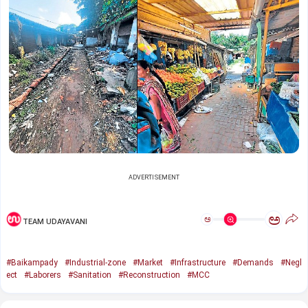
ADVERTISEMENT
ಅ
ಅ
TEAM UDAYAVANI
#Baikampady
#Industrial-zone
#Market
#Infrastructure
#Demands
#Negl
ect
#Laborers
#Sanitation
#Reconstruction
#MCC