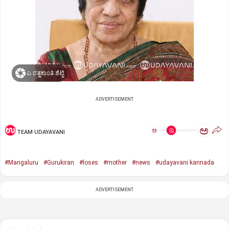
ಎ.ರತ್ನಕಾಂತಿ ಶೆಟ್ಟಿ
ADVERTISEMENT
ಅ
ಅ
TEAM UDAYAVANI
#Mangaluru
#Gurukiran
#loses
#mother
#news
#udayavani kannada
ADVERTISEMENT