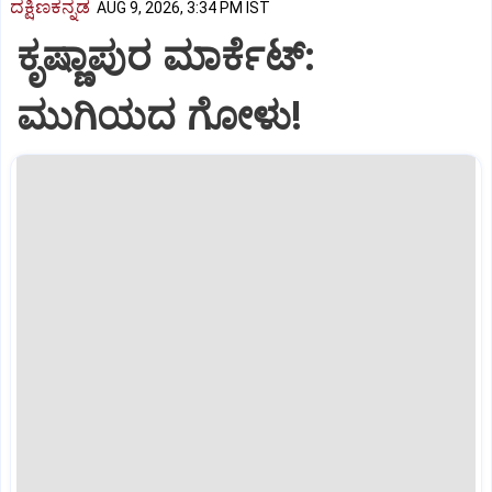
ದಕ್ಷಿಣಕನ್ನಡ
AUG 9, 2026, 3:34 PM IST
ಕೃಷ್ಣಾಪುರ ಮಾರ್ಕೆಟ್‌:
ಮುಗಿಯದ ಗೋಳು!