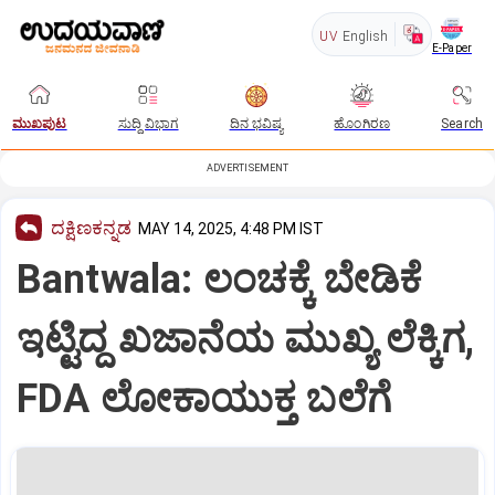
UV
English
E-Paper
ಮುಖಪುಟ
ಸುದ್ದಿ ವಿಭಾಗ
ದಿನ ಭವಿಷ್ಯ
ಹೊಂಗಿರಣ
Search
ADVERTISEMENT
ದಕ್ಷಿಣಕನ್ನಡ
MAY 14, 2025, 4:48 PM IST
Bantwala: ಲಂಚಕ್ಕೆ ಬೇಡಿಕೆ
ಇಟ್ಟಿದ್ದ ಖಜಾನೆಯ ಮುಖ್ಯ ಲೆಕ್ಕಿಗ,
FDA ಲೋಕಾಯುಕ್ತ ಬಲೆಗೆ