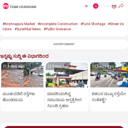
ಅ
ಅ
TEAM UDAYAVANI
#Krishnapura Market
#Incomplete Construction
#Fund Shortage
#Street Ve
ndors
#Surathkal News
#Public Grievance
ADVERTISEMENT
ಇನ್ನಷ್ಟು ಸುದ್ದಿ ಈ ವಿಭಾಗದಿಂದ
21 hours ago
22 hours ago
23 hours ago
ಮೂಡುಬಿದಿರೆ ರಸ್ತೆಗಳು
ಮಾದರಿಯಾಗಿದ್ದ
ಕಡಬದ ಮುಖ್ಯ ರಸ್ತೆಯೇ
ಹೊಂಡಮಯ
ಸಮುದಾಯ ಆಸ್ಪತ್ರೆಗೀಗ
ಸಂತೆಕಟ್ಟೆ !
ಸಿಬಂದಿ ಗ್ರಹಣ