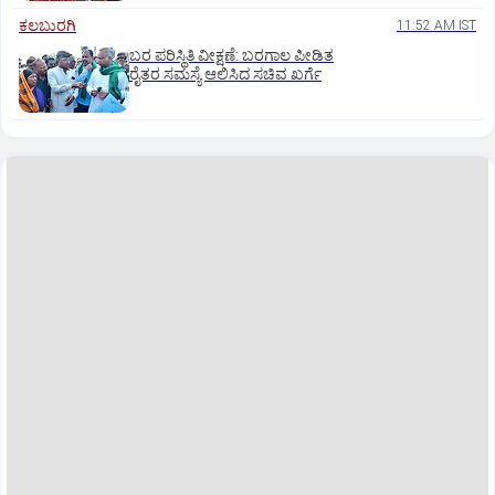
ಕಲಬುರಗಿ
11:52 AM IST
ಬರ ಪರಿಸ್ಥಿತಿ ವೀಕ್ಷಣೆ: ಬರಗಾಲ ಪೀಡಿತ
ರೈತರ ಸಮಸ್ಯೆ ಆಲಿಸಿದ ಸಚಿವ ಖರ್ಗೆ