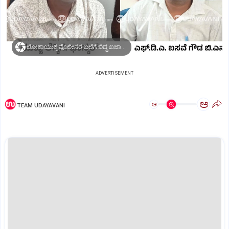
ಲೋಕಾಯುಕ್ತ ಪೊಲೀಸರ ಬಲೆಗೆ ಬಿದ್ದ ಖಜಾನೆಯ ಮುಖ್ಯ ಲೆಕ್ಕಿಗ, ಎಫ್.ಡಿ.ಎ.
ADVERTISEMENT
ಅ
ಅ
TEAM UDAYAVANI