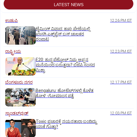
LATEST NEWS
ಉಡುಪಿ
12:26 PM IST
ಟೈಮಿಂಗ್‌ ವಿವಾದ: ಕಾಪು ಪೇಟೆಯಲ್ಲಿ
ಖಾಸಗಿ ಎಕ್ಸ್‌ಪ್ರೆಸ್ ಬಸ್‌ ಚಾಲಕರ
ರಂಪಾಟ
ರಾಷ್ಟ್ರೀಯ
12:23 PM IST
E20: ಶುದ್ಧ ಪೆಟ್ರೋಲ್ ನಿಮ್ಮ ಅಪ್ಪನ
ಮನೆಯಿಂದ ಬರುತ್ತದಾ? ಬಿಜೆಪಿ ಸಂಸದ
ಮಿಶ್ರಾ
ಬೆಂಗಳೂರು ನಗರ
12:17 PM IST
Bengaluru: ಹೋಟೆಲ್‌ಗ‌ಳಲ್ಲಿ ಕೊಳೆತ
ಕೋಳಿ -ಗೋಮಾಂಸ ಪತ್ತೆ
ಸ್ಯಾಂಡಲ್‌ವುಡ್‌
12:03 PM IST
Toxic ಪ್ರಚಾರಕ್ಕೆ ನಯನತಾರಾ ಬಂದಿದ್ದು
ಯಾಕೆ ಗೊತ್ತಾ?