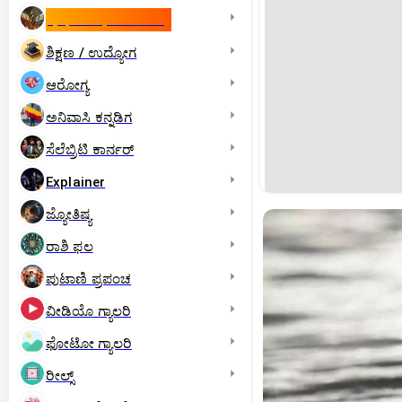
ಇಸ್ರೇಲ್- ಇರಾನ್‌ ಯುದ್ಧ
ಶಿಕ್ಷಣ / ಉದ್ಯೋಗ
ಆರೋಗ್ಯ
ಅನಿವಾಸಿ ಕನ್ನಡಿಗ
ಸೆಲೆಬ್ರಿಟಿ ಕಾರ್ನರ್‌
Explainer
ಜ್ಯೋತಿಷ್ಯ
ರಾಶಿ ಫಲ
ಪುಟಾಣಿ ಪ್ರಪಂಚ
ವೀಡಿಯೊ ಗ್ಯಾಲರಿ
ಫೋಟೋ ಗ್ಯಾಲರಿ
ರೀಲ್ಸ್