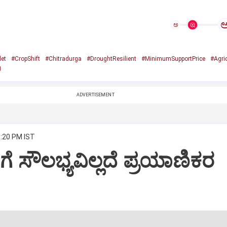
ಅ
let
#CropShift
#Chitradurga
#DroughtResilient
#MinimumSupportPrice
#Agri
g
ADVERTISEMENT
3:20 PM IST
ಿಗೆ ಸೌಲಭ್ಯವಿಲ್ಲದೆ ಪ್ರಯಾಣಿಕರ