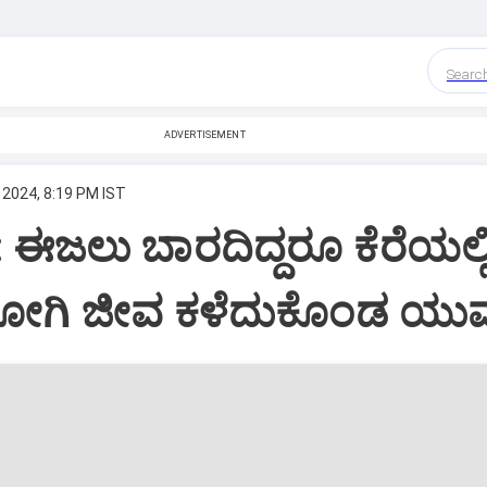
Searc
ADVERTISEMENT
 2024, 8:19 PM IST
 ಈಜಲು ಬಾರದಿದ್ದರೂ ಕೆರೆಯಲ್ಲ
ೋಗಿ ಜೀವ ಕಳೆದುಕೊಂಡ ಯು