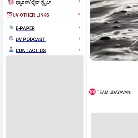
ಫ್ಯಾಶನ್/ಲೈಫ್‌ ಸ್ಟೈಲ್
UV OTHER LINKS
E-PAPER
UV PODCAST
CONTACT US
TEAM UDAYAVANI