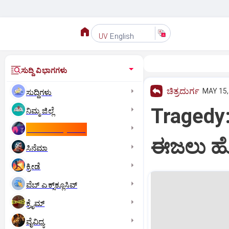
English
UV
ಸುದ್ದಿ ವಿಭಾಗಗಳು
ಚಿತ್ರದುರ್ಗ
MAY 15,
ಸುದ್ದಿಗಳು
Tragedy:
ನಿಮ್ಮ ಜಿಲ್ಲೆ
ಕಾಮನ್‌ ವೆಲ್ತ್‌ ಗೇಮ್ಸ್‌
ಈಜಲು ಹ
ಸಿನೆಮಾ
ಕ್ರೀಡೆ
ವೆಬ್ ಎಕ್ಸ್‌ಕ್ಲೂಸಿವ್
ಕ್ರೈಮ್
ವೈವಿಧ್ಯ