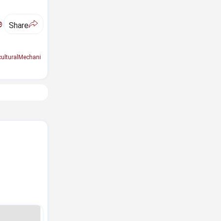
ಅ
Share
culturalMechani