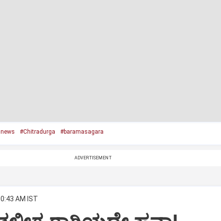
 news
#Chitradurga
#baramasagara
ADVERTISEMENT
10:43 AM IST