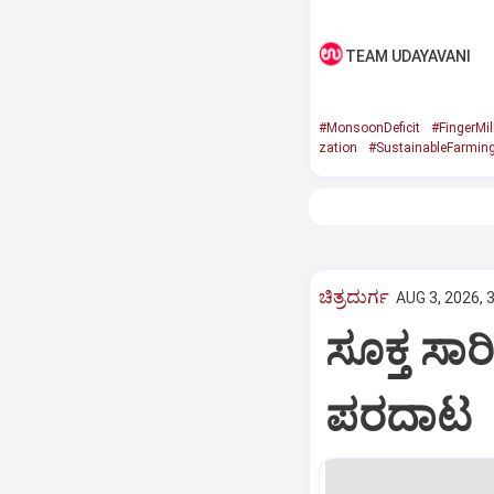
TEAM UDAYAVANI
#MonsoonDeficit
#FingerMil
zation
#SustainableFarmin
ಚಿತ್ರದುರ್ಗ
AUG 3, 2026, 
ಸೂಕ್ತ ಸಾರ
ಪರದಾಟ