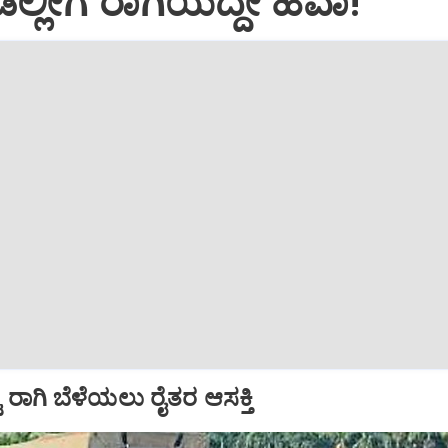
್ಲೀಗ ರಾಗಿಯದ್ದೇ ಹವಾ!
ು ರಾಗಿ ಬೆಳೆಯಲು ರೈತರ ಆಸಕ್ತಿ