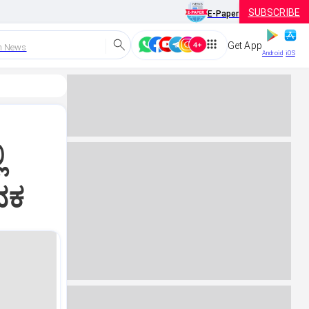
SUBSCRIBE
E-Paper
Get App
h News
Android
iOS
ಿ
ವಕ