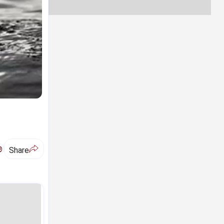
ಅ
Share