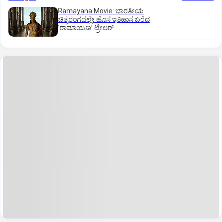
Ramayana Movie: ಭಾರತೀಯ
ಚಿತ್ರರಂಗದಲ್ಲೇ ಹೊಸ ಇತಿಹಾಸ ಬರೆದ
ʼರಾಮಾಯಣʼ ಟ್ರೇಲರ್