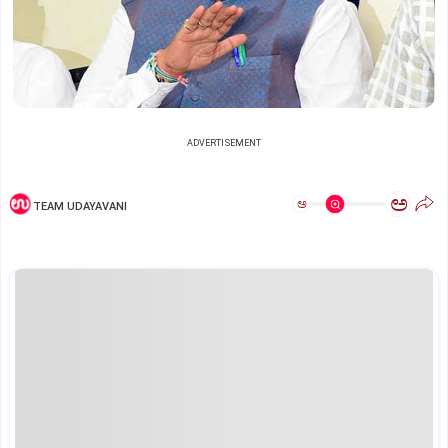
ADVERTISEMENT
ಅ
ಅ
TEAM UDAYAVANI