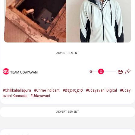
ADVERTISEMENT
ಅ
ಅ
TEAM UDAYAVANI
#Chikkaballāpura
#Crime Incident
#ಚಿಕ್ಕಬಳ್ಳಾಪುರ
#Udayavani Digital
#Uday
avani Kannada
#Udayavani
ADVERTISEMENT