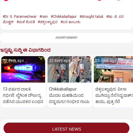
#Dr. G. Parameshwar
#rain
#Chikkaballapur
#drought taluk
#ಡಾ. ಜಿ. ಪರ
ಮೇಶ್ವರ್
#ಮಳೆ ಕೊರತೆ
#ಚಿಕ್ಕಬಳ್ಳಾಪುರ
#ಬರ ತಾಲೂಕು
ADVERTISEMENT
ಇನ್ನಷ್ಟು ಸುದ್ದಿ ಈ ವಿಭಾಗದಿಂದ
22 days ago
23 days ago
25 days ago
13 ವರ್ಷದ ಬಾಲಕಿ
Chikkaballapur:
ಚಿಕ್ಕಬಳ್ಳಾಪುರ: ವೀಸಾ
ಗರ್ಭಿಣಿ: ಲೈಗಿಂಕ ದೌರ್ಜನ್ಯ
ಮೊದಲ ಮಹಡಿಯಿಂದ
ಮುಗಿದ್ರೂ ನೆಲೆಸಿದ್ದ ಪಾಕ್‌
ನಡೆಸಿದ ಯುವಕನ ಬಂಧನ
ಬಿದ್ದ ಮಗು! ಗಂಭೀರ ಗಾಯ
ತಾಯಿ, ಪುತ್ರ ಸೆರೆ
LATEST NEWS