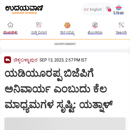
UV
English
E-Paper
ಮುಖಪುಟ
ಸುದ್ದಿ ವಿಭಾಗ
ದಿನ ಭವಿಷ್ಯ
ಹೊಂಗಿರಣ
Search
ADVERTISEMENT
ಚಿಕ್ಕಬಳ್ಳಾಪುರ
SEP 13, 2023, 2:57 PM IST
ಯಡಿಯೂರಪ್ಪ ಬಿಜೆಪಿಗೆ
ಅನಿವಾರ್ಯ ಎಂಬುದು ಕೆಲ
‌ಮಾಧ್ಯಮಗಳ ಸೃಷ್ಟಿ: ಯತ್ನಾಳ್