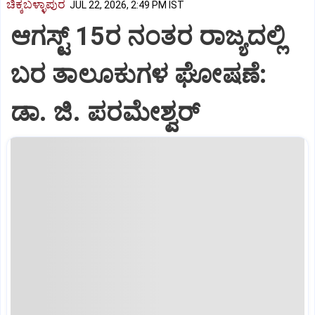
ಚಿಕ್ಕಬಳ್ಳಾಪುರ
JUL 22, 2026, 2:49 PM IST
ಆಗಸ್ಟ್ 15ರ ನಂತರ ರಾಜ್ಯದಲ್ಲಿ
ಬರ ತಾಲೂಕುಗಳ ಘೋಷಣೆ:
ಡಾ. ಜಿ. ಪರಮೇಶ್ವರ್