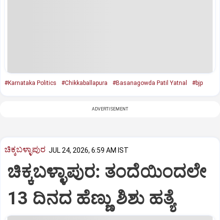
#Karnataka Politics
#Chikkaballapura
#Basanagowda Patil Yatnal
#bjp
ADVERTISEMENT
ಚಿಕ್ಕಬಳ್ಳಾಪುರ
JUL 24, 2026, 6:59 AM IST
ಚಿಕ್ಕಬಳ್ಳಾಪುರ: ತಂದೆಯಿಂದಲೇ
13 ದಿನದ ಹೆಣ್ಣು ಶಿಶು ಹತ್ಯೆ