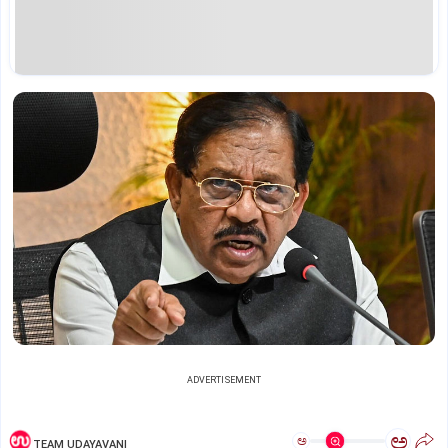
ADVERTISEMENT
ಅ
ಅ
TEAM UDAYAVANI