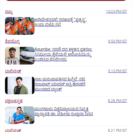
ರಾಜ್ಯ
10:20 PM IST
ಅಧಿವೇಶನದಲ್ಲಿ ಸರಕಾರಕ್ಕೆ "ಪ್ರತ್ಯಸ್ತ್ರ':
ಇಂದು ಬಿಜೆಪಿ ಸಭೆ
ಶಿವಮೊಗ್ಗ
9:50 PM IST
Agumbe: ಸರಣಿ ದನ ಕಳ್ಳತನ ಪ್ರಕರಣ:
ಸಿನಿಮೀಯ ಶೈಲಿಯಲ್ಲಿ ಆರೋಪಿಯನ್ನು
ಬಂಧಿಸಿದ ಪೊಲೀಸರು
ಬಾಲಿವುಡ್‌
9:10 PM IST
ಸಾಲ ಮರುಪಾವತಿಸದ ಹಿನ್ನೆಲೆ: ನಟ
ರಾಜಪಾಲ್ ಯಾದವ್‌ ಆಸ್ತಿ ಹರಾಜಿಗೆ
ಮುಂದಾದ ಬ್ಯಾಂಕ್
ದಕ್ಷಿಣಕನ್ನಡ
8:28 PM IST
ಮಂಗಳೂರು ವಿಶ್ವವಿದ್ಯಾಲಯದ ನಿವೃತ್ತ
ಪ್ರಾಧ್ಯಾಪಕಿ ಡಾ. ವಹೀದಾ ಸುಲ್ತಾನಾ ನಿಧನ
ಬಾಲಿವುಡ್‌
8:21 PM IST