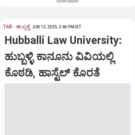
ADVERTISEMENT
TAB - ಹುಬ್ಬಳ್ಳಿ
JUN 13, 2025, 2:46 PM IST
Hubballi Law University:
ಹುಬ್ಬಳ್ಳಿ ಕಾನೂನು ವಿವಿಯಲ್ಲಿ
ಕೊಠಡಿ, ಹಾಸ್ಟೆಲ್‌ ಕೊರತೆ