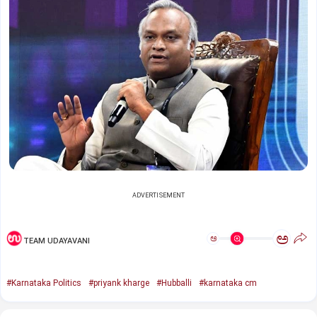
ADVERTISEMENT
ಅ
ಅ
TEAM UDAYAVANI
#Karnataka Politics
#priyank kharge
#Hubballi
#karnataka cm