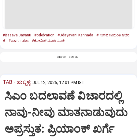
#Basava Jayanti
#celebration
#Udayavani Kannada
#: ಬಸವ ಜಯಂತಿ ಆಚರ
ಣೆ
#covid rules
#ಕೋವಿಡ್ ಮಾರ್ಗಸೂಚಿ
ADVERTISEMENT
TAB - ಹುಬ್ಬಳ್ಳಿ
JUL 12, 2025, 12:01 PM IST
ಸಿಎಂ ಬದಲಾವಣೆ ವಿಚಾರದಲ್ಲಿ
ನಾವು-ನೀವು ಮಾತನಾಡುವುದು
ಅಪ್ರಸ್ತುತ: ಪ್ರಿಯಾಂಕ್ ಖರ್ಗೆ