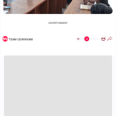
ADVERTISEMENT
ಅ
ಅ
TEAM UDAYAVANI