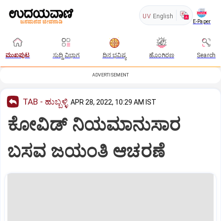
UV
English
E-Paper
ಮುಖಪುಟ
ಸುದ್ದಿ ವಿಭಾಗ
ದಿನ ಭವಿಷ್ಯ
ಹೊಂಗಿರಣ
Search
ADVERTISEMENT
TAB - ಹುಬ್ಬಳ್ಳಿ
APR 28, 2022, 10:29 AM IST
ಕೋವಿಡ್‌ ನಿಯಮಾನುಸಾರ
ಬಸವ ಜಯಂತಿ ಆಚರಣೆ