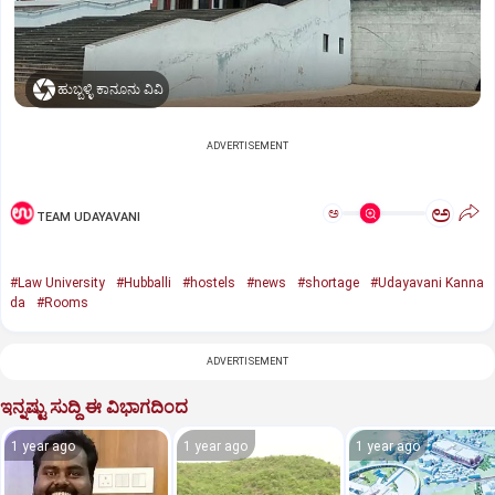
ಹುಬ್ಬಳ್ಳಿ ಕಾನೂನು ವಿವಿ
ADVERTISEMENT
ಅ
ಅ
TEAM UDAYAVANI
#Law University
#Hubballi
#hostels
#news
#shortage
#Udayavani Kanna
da
#Rooms
ADVERTISEMENT
ಇನ್ನಷ್ಟು ಸುದ್ದಿ ಈ ವಿಭಾಗದಿಂದ
1 year ago
1 year ago
1 year ago