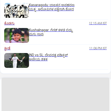
Kasaragodu: ಬಾಲಕನ ಅಪಹರಣ
ಯತ್ನ : ಆರೋಪಿಗಳ ಪತ್ತೆಗಾಗಿ ಶೋಧ
ಕೊಡಗು
12:15 AM IST
Kushalnagar: ಗೇಟ್ ಕಳಚಿ ಬಿದ್ದು
ಮಗು ಸಾವು
ಕ್ರೀಡೆ
11:06 PM IST
IND vs SL: ದೇವದತ್ತ ಪಡಿಕ್ಕಲ್‌
ಅಜೇಯ ಶತಕ