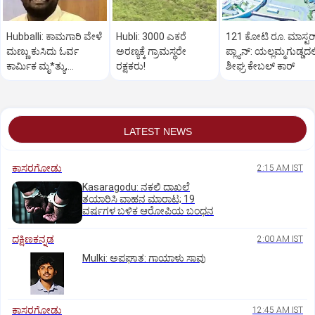
Hubballi: ಕಾಮಗಾರಿ ವೇಳೆ
Hubli: 3000 ಎಕರೆ
121 ಕೋಟಿ ರೂ. ಮಾಸ್ಟರ್
ಮಣ್ಣು ಕುಸಿದು ಓರ್ವ
ಅರಣ್ಯಕ್ಕೆ ಗ್ರಾಮಸ್ಥರೇ
‌ಪ್ಲ್ಯಾನ್: ಯಲ್ಲಮ್ಮಗುಡ್ಡದಲ್
ಕಾರ್ಮಿಕ ಮೃ*ತ್ಯು,
ರಕ್ಷಕರು!
ಶೀಘ್ರ ಕೇಬಲ್‌ ಕಾರ್‌
ಇನ್ನೋರ್ವನಿಗೆ ಗಾಯ
LATEST NEWS
ಕಾಸರಗೋಡು
2:15 AM IST
Kasaragodu: ನಕಲಿ ದಾಖಲೆ
ತಯಾರಿಸಿ ವಾಹನ ಮಾರಾಟ; 19
ವರ್ಷಗಳ ಬಳಿಕ ಆರೋಪಿಯ ಬಂಧನ
ದಕ್ಷಿಣಕನ್ನಡ
2:00 AM IST
Mulki: ಅಪಘಾತ: ಗಾಯಾಳು ಸಾವು
ಕಾಸರಗೋಡು
12:45 AM IST