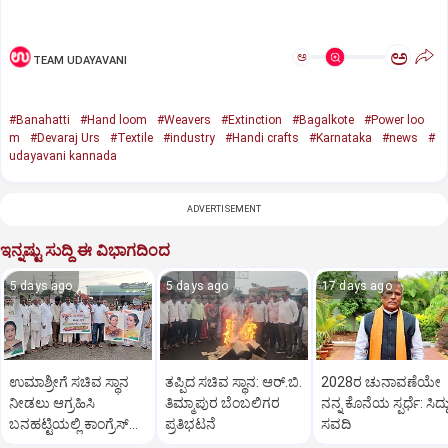
ಅ
ಅ
TEAM UDAYAVANI
#Banahatti
#Hand loom
#Weavers
#Extinction
#Bagalkote
#Power loo
m
#Devaraj Urs
#Textile
#industry
#Handi crafts
#Karnataka
#news
#
udayavani kannada
ADVERTISEMENT
ಇನ್ನಷ್ಟು ಸುದ್ದಿ ಈ ವಿಭಾಗದಿಂದ
5 days ago
5 days ago
17 days ago
ಉಮಾಶ್ರೀಗೆ ಸಚಿವ ಸ್ಥಾನ
ತಪ್ಪಿದ ಸಚಿವ ಸ್ಥಾನ: ಆರ್.ಬಿ.
2028ರ ಚುನಾವಣೆಯೇ
ನೀಡಲು ಆಗ್ರಹಿಸಿ
ತಿಮ್ಮಾಪುರ ಬೆಂಬಲಿಗರ
ನನ್ನ ಕೊನೆಯ ಸ್ಪರ್ಧೆ: ಸಿದ್ದ
ಬನಹಟ್ಟಿಯಲ್ಲಿ ಕಾಂಗ್ರೆಸ್
ಪ್ರತಿಭಟನೆ
ಸವದಿ
ಕಾರ್ಯಕರ್ತರ ಪ್ರತಿಭಟನೆ