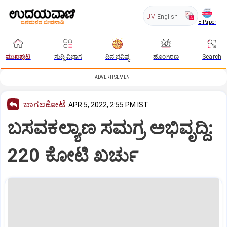
UV
English
E-Paper
ಮುಖಪುಟ
ಸುದ್ದಿ ವಿಭಾಗ
ದಿನ ಭವಿಷ್ಯ
ಹೊಂಗಿರಣ
Search
ADVERTISEMENT
ಬಾಗಲಕೋಟೆ
APR 5, 2022, 2:55 PM IST
ಬಸವಕಲ್ಯಾಣ ಸಮಗ್ರ ಅಭಿವೃದ್ದಿ:
220 ಕೋಟಿ ಖರ್ಚು