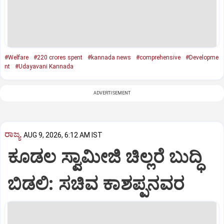
#Welfare
#220 crores spent
#kannada news
#comprehensive
#Developme
nt
#Udayavani Kannada
ADVERTISEMENT
ರಾಜ್ಯ
AUG 9, 2026, 6:12 AM IST
ಕೂಡಲ ಸ್ವಾಮೀಜಿ ಚಿಲ್ಲರೆ ಬುದ್ಧಿ
ಬಿಡಲಿ: ಸಚಿವ ಕಾಶಪ್ಪನವರ