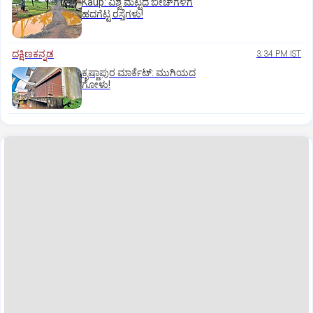
Kaup: ವಿಶ್ವ ಮಟ್ಟದ ಬೀಚ್‌ಗಳಿಗೆ
ಹದಗೆಟ್ಟ ರಸ್ತೆಗಳು!
ದಕ್ಷಿಣಕನ್ನಡ
3:34 PM IST
ಕೃಷ್ಣಾಪುರ ಮಾರ್ಕೆಟ್‌: ಮುಗಿಯದ
ಗೋಳು!