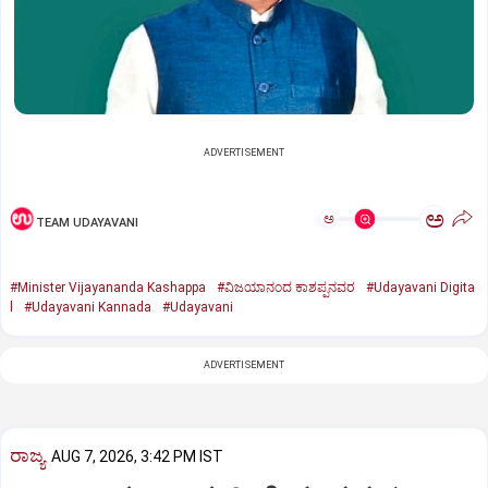
ADVERTISEMENT
ಅ
ಅ
TEAM UDAYAVANI
#Minister Vijayananda Kashappa
#ವಿಜಯಾನಂದ ಕಾಶಪ್ಪನವರ
#Udayavani Digita
l
#Udayavani Kannada
#Udayavani
ADVERTISEMENT
ರಾಜ್ಯ
AUG 7, 2026, 3:42 PM IST