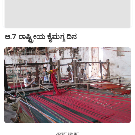
ಆ.7 ರಾಷ್ಟ್ರೀಯ ಕೈಮಗ್ಗ ದಿನ
ADVERTISEMENT