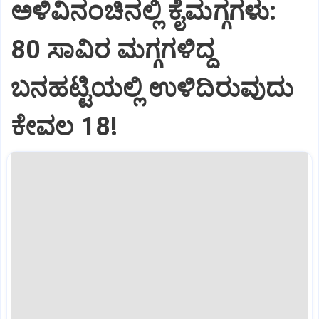
ಅಳಿವಿನಂಚಿನಲ್ಲಿ ಕೈಮಗ್ಗಗಳು:
80 ಸಾವಿರ ಮಗ್ಗಗಳಿದ್ದ
ಬನಹಟ್ಟಿಯಲ್ಲಿ ಉಳಿದಿರುವುದು
ಕೇವಲ 18!