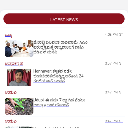
LATEST NEWS
ರಾಜ್ಯ
4:08 PM IST
ಹೊರಟ್ಟಿ ಬಲವಂತ ರಾಜೀನಾಮೆ: ಸಿಎಂ
ವಿರುದ್ಧ ಕ್ರಮಕ್ಕೆ ರಾಜ್ಯಪಾಲರಿಗೆ ಬಿಜೆಪಿ,
ಜೆಡಿಎಸ್ ಮನವಿ
ಉತ್ತರಕನ್ನಡ
3:57 PM IST
Honnavar: ಕಳ್ಳತನ ನಡೆಸಿ
ಜೀವಬೆದರಿಕೆಯೊಡ್ಡಿದ್ದ ಆರೋಪಿ 24
ಗಂಟೆಯೊಳಗೆ ಬಂಧನ
ಉಡುಪಿ
3:47 PM IST
Udupi: ಈ ವರ್ಷ 7 ಲಕ್ಷ ಗಿಡ ನೆಡಲು
ಅರಣ್ಯ ಇಲಾಖೆ ಯೋಜನೆ
ಉಡುಪಿ
3:42 PM IST