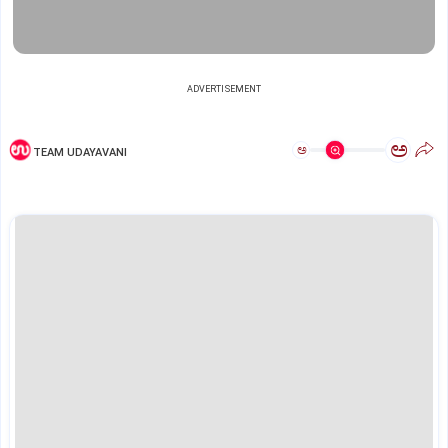
ADVERTISEMENT
ಅ
ಅ
TEAM UDAYAVANI