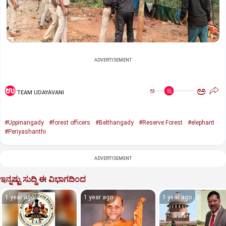
ADVERTISEMENT
ಅ
ಅ
TEAM UDAYAVANI
#Uppinangady
#forest officers
#Belthangady
#Reserve Forest
#elephant
#Periyashanthi
ADVERTISEMENT
ಇನ್ನಷ್ಟು ಸುದ್ದಿ ಈ ವಿಭಾಗದಿಂದ
1 year ago
1 year ago
1 year ago