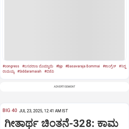
#congress
#ಬಸವರಾಜ ಬೊಮ್ಮಾಯಿ
#bjp
#Basavaraja Bommai
#ಕಾಂಗ್ರೆಸ್‌
#ಸಿದ್ದ
ರಾಮಯ್ಯ
#Siddaramaiah
#ಬಿಜೆಪಿ
ADVERTISEMENT
BIG 40
JUL 23, 2025, 12:41 AM IST
ಗೀತಾರ್ಥ ಚಿಂತನೆ-328: ಕಾಮ