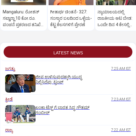
Mangaluru: ರೋಶನ್‌
ಗೀತಾರ್ಥ ಚಿಂತನೆ- 327:
ನ್ಯಾಯಾಲಯದಲ್ಲಿ
ಸಲ್ಡಾನ್ಹಾ 10 ಕೋ.ರೂ.
ಸಂಸ್ಕಾರ ಬಲದಿಂದ ಒಳ್ಳೆಯ-
ರಾಜಕೀಯ ಆಟ ಬೇಡ:
ವಂಚನೆ ಪ್ರಕರಣದ ತನಿಖೆ
ಕೆಟ್ಟ ಕೆಲಸಗಳಿಗೆ ಪ್ರೇರಣೆ
ಒಂದೇ ದಿನ 4 ಕೇಸಲ್ಲಿ
ಸಿಐಡಿಗೆ ವರ್ಗ
ಸುಪ್ರೀಂಕೋರ್ಟ್‌ ಅಭಿಮ
LATEST NEWS
ಜಗತ್ತು
7:25 AM IST
ಜೀವ ಉಳಿಸುವುದಕ್ಕಾಗಿ ಯುದ್ಧ
ನಿಲ್ಲಿಸಿದೆವು: ಟ್ರಂಪ್‌
ಕ್ರೀಡೆ
7:23 AM IST
ಲಂಕಾ ಟೆಸ್ಟ್‌ ಗೆ ಭಾರತ ಸಿದ್ಧ: ಗೌತಮ್‌
ಗಂಭೀರ್‌
ರಾಜ್ಯ
7:22 AM IST