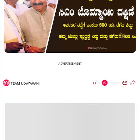
ADVERTISEMENT
ಅ
ಅ
TEAM UDAYAVANI