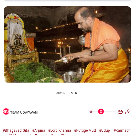
ADVERTISEMENT
ಅ
ಅ
TEAM UDAYAVANI
#Bhagavad Gita
#Arjuna
#Lord Krishna
#Puttige Mutt
#Udupi
#Karmaphl