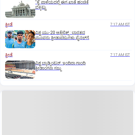
"ಕೈ' ಪಾಳೆಯದಲ್ಲಿ ಈಗ ಖಾತೆ ಹಂಚಿಕೆ
ಬಿಕ್ಕಟ್ಟು
ಕ್ರೀಡೆ
7:17 AM IST
ವಿಶ್ವ ಯು-20 ಆತ್ಲೆಟಿಕ್ಸ್‌ : ಭಾರತದ
ಮೂವರು ಕ್ರೀಡಾಪಟುಗಳು ಫೈನಲ್‌ಗೆ
ಕ್ರೀಡೆ
7:17 AM IST
ವಿಶ್ವ ಬ್ಯಾಡ್ಮಿಂಟನ್‌: ಇಂದಿರಾ ಗಾಂಧಿ
ಕ್ರೀಡಾಂಗಣ ಸಜ್ಜು