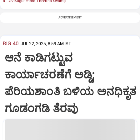
a
#SriSugunendra Theertha Swamiji
ADVERTISEMENT
BIG 40
JUL 22, 2025, 8:59 AM IST
ಆನೆ ಕಾಡಿಗಟ್ಟುವ
ಕಾರ್ಯಾಚರಣೆಗೆ ಅಡ್ಡಿ;
ಪೆರಿಯಶಾಂತಿ ಬಳಿಯ ಅನಧಿಕೃತ
ಗೂಡಂಗಡಿ ತೆರವು