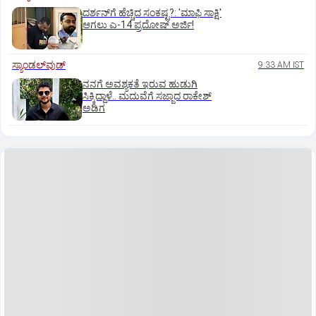
ದರ್ಶನ್‌ಗೆ ಹೆಚ್ಚಿದ ಸಂಕಷ್ಟ?: 'ಮಾಫಿ ಸಾಕ್ಷಿ'
ಆಗಲು ಎ-14 ಪ್ರದೋಷ್ ಅರ್ಜಿ!
ಸ್ಯಾಂಡಲ್‌ವುಡ್‌
9:33 AM IST
ನನಗೆ ಅವಶ್ಯಕತೆ ಇರುವ ಹುಡುಗಿ
ಸಿಕ್ಕಿದ್ದಾಳೆ.. ಮದುವೆಗೆ ಸಜ್ಜಾದ ರಾಕೇಶ್
ಅಡಿಗ