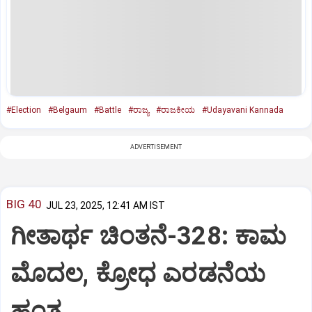
#Election
#Belgaum
#Battle
#ರಾಜ್ಯ
#ರಾಜಕೀಯ
#Udayavani Kannada
ADVERTISEMENT
BIG 40
JUL 23, 2025, 12:41 AM IST
ಗೀತಾರ್ಥ ಚಿಂತನೆ-328: ಕಾಮ
ಮೊದಲ, ಕ್ರೋಧ ಎರಡನೆಯ
ಹಂತ