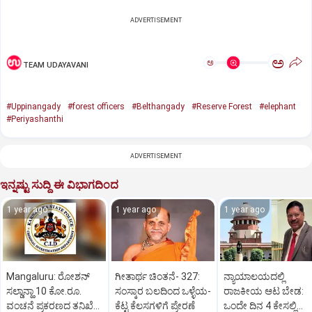
ADVERTISEMENT
ಅ
ಅ
TEAM UDAYAVANI
#Uppinangady
#forest officers
#Belthangady
#Reserve Forest
#elephant
#Periyashanthi
ADVERTISEMENT
ಇನ್ನಷ್ಟು ಸುದ್ದಿ ಈ ವಿಭಾಗದಿಂದ
1 year ago
1 year ago
1 year ago
Mangaluru: ರೋಶನ್‌
ಗೀತಾರ್ಥ ಚಿಂತನೆ- 327:
ನ್ಯಾಯಾಲಯದಲ್ಲಿ
ಸಲ್ಡಾನ್ಹಾ 10 ಕೋ.ರೂ.
ಸಂಸ್ಕಾರ ಬಲದಿಂದ ಒಳ್ಳೆಯ-
ರಾಜಕೀಯ ಆಟ ಬೇಡ:
ವಂಚನೆ ಪ್ರಕರಣದ ತನಿಖೆ
ಕೆಟ್ಟ ಕೆಲಸಗಳಿಗೆ ಪ್ರೇರಣೆ
ಒಂದೇ ದಿನ 4 ಕೇಸಲ್ಲಿ