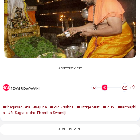
ADVERTISEMENT
ಅ
ಅ
TEAM UDAYAVANI
#Bhagavad Gita
#Arjuna
#Lord Krishna
#Puttige Mutt
#Udupi
#Karmaphl
a
#SriSugunendra Theertha Swamiji
ADVERTISEMENT