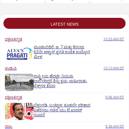
ಸಿಐಡಿಗೆ ವರ್ಗ
ಸುಪ್ರೀಂಕೋರ್ಟ್‌ ಅಭಿಮ
LATEST NEWS
ದಕ್ಷಿಣಕನ್ನಡ
10:33 AM IST
ಮೂಡುಬಿದಿರೆ: ಆ. 7 ಮತ್ತು 8ರಂದು
62ನೇ ಆಳ್ವಾಸ್‌ ಪ್ರಗತಿ ಉಚಿತ ಉದ್ಯೋಗ
ಮೇಳ
ಉಡುಪಿ
10:10 AM IST
ರಾಷ್ಟ್ರೀಯ ಹೆದ್ದಾರಿ: ನಿಯಮ
ಪಾಲಿಸದಿದ್ದರೆ ಶಿಸ್ತು ಕ್ರಮ; ಜಾಹೀರಾತು,
ಫ್ಲೆಕ್ಸ್‌ಗಳ ತೆರವು
ದಕ್ಷಿಣಕನ್ನಡ
9:58 AM IST
ಬೆಳ್ತಂಗಡಿ, ಬಂಟ್ವಾಳ: ಕೂಡಲೇ ಪರಿಹಾರ
ವಿತರಿಸಲು ಸಚಿವ ಯು.ಟಿ.ಖಾದರ್‌
ಸೂಚನೆ
ರಾಜ್ಯ
9:36 AM IST