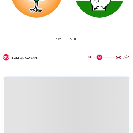
ADVERTISEMENT
ಅ
ಅ
TEAM UDAYAVANI