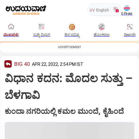
UV
English
E-Paper
ಮುಖಪುಟ
ಸುದ್ದಿ ವಿಭಾಗ
ದಿನ ಭವಿಷ್ಯ
ಹೊಂಗಿರಣ
Search
ADVERTISEMENT
BIG 40
APR 22, 2022, 2:54 PM IST
ವಿಧಾನ ಕದನ: ಮೊದಲ ಸುತ್ತು –
ಬೆಳಗಾವಿ
ಕುಂದಾ ನಗರಿಯಲ್ಲಿ ಕಮಲ ಮುಂದೆ, ಕೈಹಿಂದೆ