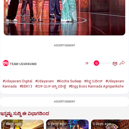
ADVERTISEMENT
ಅ
ಅ
TEAM UDAYAVANI
#Udayavani Digital
#Udayavani
#Kiccha Sudeep
#ಕಿಚ್ಚ ಸುದೀಪ್‌
#Udayavani
Kannada
#BBK13
#ಬಿಗ್‌ ಬಾಸ್‌ ಅಗ್ನಿ ಪರೀಕ್ಷೆ
#Bigg Boss Kannada Agniparikshe
ADVERTISEMENT
ಇನ್ನಷ್ಟು ಸುದ್ದಿ ಈ ವಿಭಾಗದಿಂದ
2 days ago
3 days ago
3 days ago