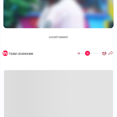
ADVERTISEMENT
ಅ
ಅ
TEAM UDAYAVANI