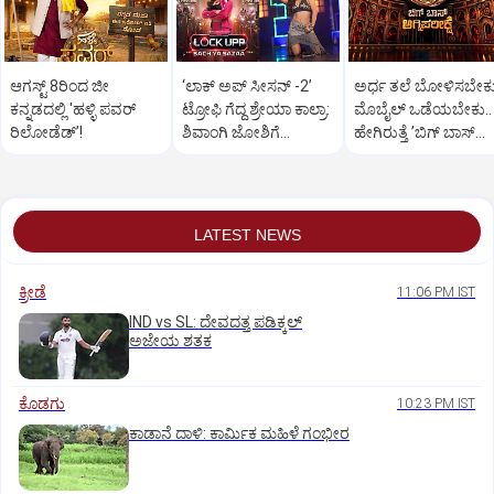
ಆಗಸ್ಟ್ 8ರಿಂದ ಜೀ
‘ಲಾಕ್ ಅಪ್ ಸೀಸನ್‌ -2ʼ
ಅರ್ಧ ತಲೆ ಬೋಳಿಸಬೇಕು
ಕನ್ನಡದಲ್ಲಿ 'ಹಳ್ಳಿ ಪವರ್
ಟ್ರೋಫಿ ಗೆದ್ದ ಶ್ರೇಯಾ ಕಾಲ್ರಾ:
ಮೊಬೈಲ್‌ ಒಡೆಯಬೇಕು..
ರಿಲೋಡೆಡ್ʼ!
ಶಿವಾಂಗಿ ಜೋಶಿಗೆ
ಹೇಗಿರುತ್ತೆ ‌ʼಬಿಗ್ ಬಾಸ್‌
ಮುಖಭಂಗ
ಅಗ್ನಿಪರೀಕ್ಷೆʼ?
LATEST NEWS
ಕ್ರೀಡೆ
11:06 PM IST
IND vs SL: ದೇವದತ್ತ ಪಡಿಕ್ಕಲ್‌
ಅಜೇಯ ಶತಕ
ಕೊಡಗು
10:23 PM IST
ಕಾಡಾನೆ ದಾಳಿ: ಕಾರ್ಮಿಕ ಮಹಿಳೆ ಗಂಭೀರ