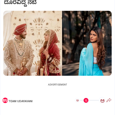
ದೂರವಿದ್ದ ನಟಿ
ADVERTISEMENT
ಅ
ಅ
TEAM UDAYAVANI