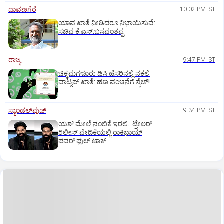
ದಾವಣಗೆರೆ
10:02 PM IST
ಯಾವ ಖಾತೆ ನೀಡಿದರೂ ನಿಭಾಯಿಸುವೆ:
ಸಚಿವ ಕೆ.ಎಸ್.ಬಸವಂತಪ್ಪ
ರಾಜ್ಯ
9:47 PM IST
ಚಿಕ್ಕಮಗಳೂರು ಡಿಸಿ ಹೆಸರಿನಲ್ಲಿ ನಕಲಿ
ವಾಟ್ಸಪ್ ಖಾತೆ: ಹಣ ವಂಚನೆಗೆ ಸ್ಕೆಚ್!
ಸ್ಯಾಂಡಲ್‌ವುಡ್‌
9:34 PM IST
ಯಶ್‌ ಮೇಲೆ ನಂಬಿಕೆ ಇರಲಿ.. ಟ್ರೇಲರ್‌
ರಿಲೀಸ್‌ ವೇದಿಕೆಯಲ್ಲಿ ರಾಕಿಭಾಯ್‌
ಪವರ್‌ ಫುಲ್‌ ಟಾಕ್