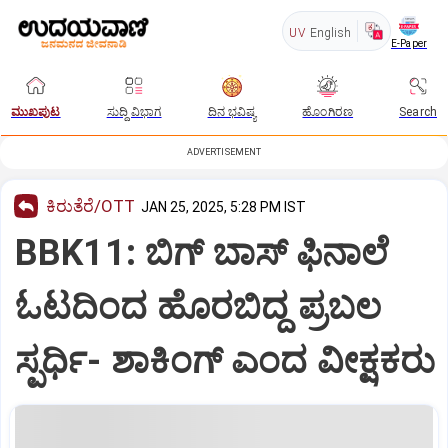
UV
English
E-Paper
ಮುಖಪುಟ
ಸುದ್ದಿ ವಿಭಾಗ
ದಿನ ಭವಿಷ್ಯ
ಹೊಂಗಿರಣ
Search
ADVERTISEMENT
ಕಿರುತೆರೆ/OTT
JAN 25, 2025, 5:28 PM IST
BBK11: ಬಿಗ್‌ ಬಾಸ್ ಫಿನಾಲೆ
ಓಟದಿಂದ ಹೊರಬಿದ್ದ ಪ್ರಬಲ
ಸ್ಪರ್ಧಿ- ಶಾಕಿಂಗ್‌ ಎಂದ ವೀಕ್ಷಕರು