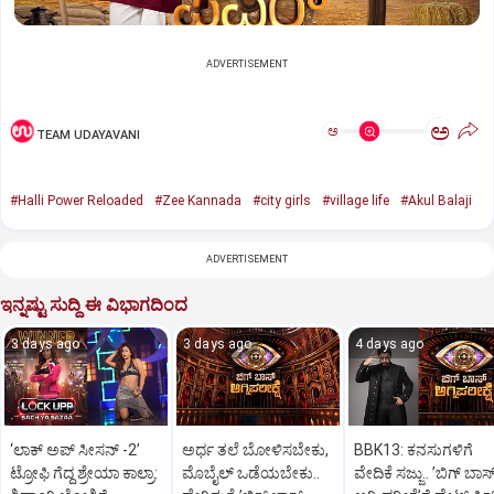
ADVERTISEMENT
ಅ
ಅ
TEAM UDAYAVANI
#Halli Power Reloaded
#Zee Kannada
#city girls
#village life
#Akul Balaji
ADVERTISEMENT
ಇನ್ನಷ್ಟು ಸುದ್ದಿ ಈ ವಿಭಾಗದಿಂದ
3 days ago
3 days ago
4 days ago
‘ಲಾಕ್ ಅಪ್ ಸೀಸನ್‌ -2ʼ
ಅರ್ಧ ತಲೆ ಬೋಳಿಸಬೇಕು,
BBK13: ಕನಸುಗಳಿಗೆ
ಟ್ರೋಫಿ ಗೆದ್ದ ಶ್ರೇಯಾ ಕಾಲ್ರಾ:
ಮೊಬೈಲ್‌ ಒಡೆಯಬೇಕು..
ವೇದಿಕೆ ಸಜ್ಜು.. ʼಬಿಗ್‌ ಬಾಸ್