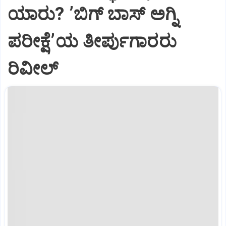
ಯಾರು? ʼಬಿಗ್‌ ಬಾಸ್‌ ಅಗ್ನಿ
ಪರೀಕ್ಷೆʼಯ ತೀರ್ಪುಗಾರರು
ರಿವೀಲ್