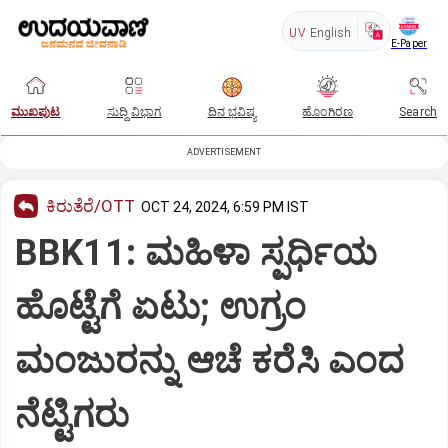
UV
English
E-Paper
ಮುಖಪುಟ
ಸುದ್ದಿ ವಿಭಾಗ
ದಿನ ಭವಿಷ್ಯ
ಹೊಂಗಿರಣ
Search
ADVERTISEMENT
ಕಿರುತೆರೆ/OTT
OCT 24, 2024, 6:59 PM IST
BBK11: ಮಹಿಳಾ ಸ್ಪರ್ಧಿಯ
ಹೊಟ್ಟೆಗೆ ಏಟು; ಉಗ್ರಂ
ಮಂಜುರನ್ನು ಆಚೆ ಕರೆಸಿ ಎಂದ
ನೆಟ್ಟಿಗರು