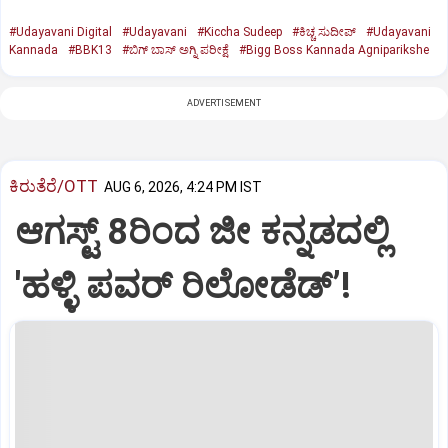
#Udayavani Digital
#Udayavani
#Kiccha Sudeep
#ಕಿಚ್ಚ ಸುದೀಪ್‌
#Udayavani
Kannada
#BBK13
#ಬಿಗ್‌ ಬಾಸ್‌ ಅಗ್ನಿ ಪರೀಕ್ಷೆ
#Bigg Boss Kannada Agniparikshe
ADVERTISEMENT
ಕಿರುತೆರೆ/OTT
AUG 6, 2026, 4:24 PM IST
ಆಗಸ್ಟ್ 8ರಿಂದ ಜೀ ಕನ್ನಡದಲ್ಲಿ
'ಹಳ್ಳಿ ಪವರ್ ರಿಲೋಡೆಡ್ʼ!