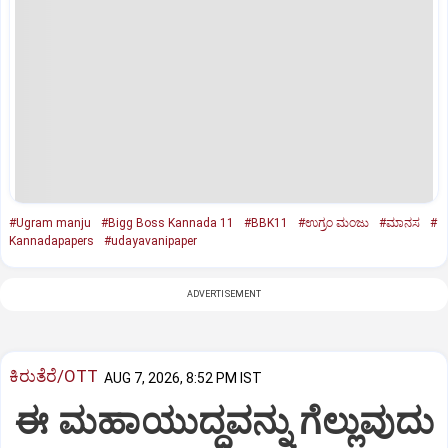
#Ugram manju
#Bigg Boss Kannada 11
#BBK11
#ಉಗ್ರಂ ಮಂಜು
#ಮಾನಸ
#
Kannadapapers
#udayavanipaper
ADVERTISEMENT
ಕಿರುತೆರೆ/OTT
AUG 7, 2026, 8:52 PM IST
ಈ ಮಹಾಯುದ್ಧವನ್ನು ಗೆಲ್ಲುವುದು