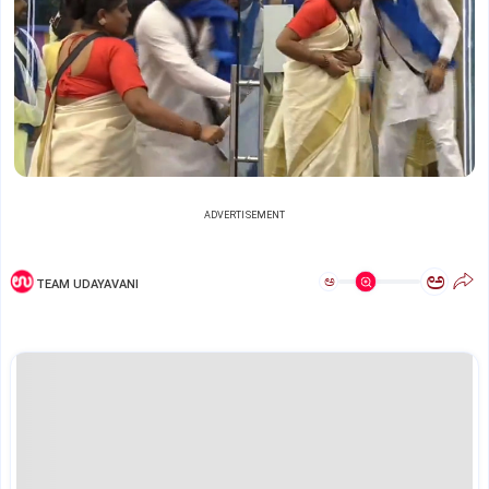
ADVERTISEMENT
ಅ
ಅ
TEAM UDAYAVANI