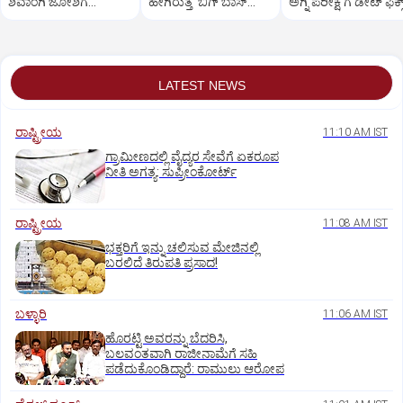
ಶಿವಾಂಗಿ ಜೋಶಿಗೆ
ಹೇಗಿರುತ್ತೆ ‌ʼಬಿಗ್ ಬಾಸ್‌
ಅಗ್ನಿ ಪರೀಕ್ಷೆʼಗೆ ಡೇಟ್‌ ಫಿಕ್ಸ
ಮುಖಭಂಗ
ಅಗ್ನಿಪರೀಕ್ಷೆʼ?
LATEST NEWS
ರಾಷ್ಟ್ರೀಯ
11:10 AM IST
ಗ್ರಾಮೀಣದಲ್ಲಿ ವೈದ್ಯರ ಸೇವೆಗೆ ಏಕರೂಪ
ನೀತಿ ಅಗತ್ಯ: ಸುಪ್ರೀಂಕೋರ್ಟ್‌
ರಾಷ್ಟ್ರೀಯ
11:08 AM IST
ಭಕ್ತರಿಗೆ ಇನ್ನು ಚಲಿಸುವ ಮೇಜಿನಲ್ಲಿ
ಬರಲಿದೆ ತಿರುಪತಿ ಪ್ರಸಾದ!
ಬಳ್ಳಾರಿ
11:06 AM IST
ಹೊರಟ್ಟಿ ಅವರನ್ನು ಬೆದರಿಸಿ,
ಬಲವಂತವಾಗಿ ರಾಜೀನಾಮೆಗೆ ಸಹಿ
ಪಡೆದುಕೊಂಡಿದ್ದಾರೆ: ರಾಮುಲು ಆರೋಪ