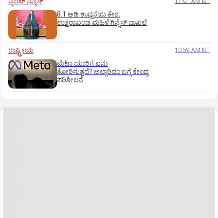
ವೈರಲ್ ನ್ಯೂಸ್
11:01 AM IST
8.1 ಅಡಿ ಉದ್ದನೆಯ ಕೇಶ:
ಉತ್ತರಾಖಂಡ ಮಹಿಳೆ ಗಿನ್ನೆಸ್‌ ದಾಖಲೆ
ರಾಷ್ಟ್ರೀಯ
10:59 AM IST
ಮೆಟಾ ಯಾರಿಗೆ ಏನು
ತೋರಿಸುತ್ತದೆ?:ಅಲ್ಗಾರಿದಂ ಬಗ್ಗೆ ಕೇಂದ್ರ
ಪರಿಶೀಲನೆ