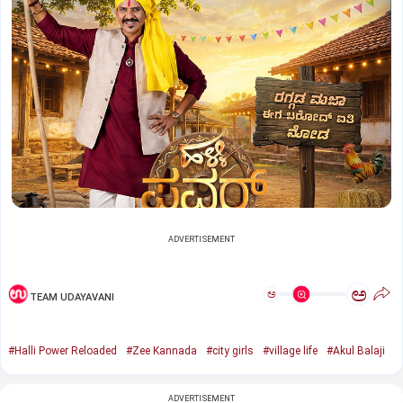
ADVERTISEMENT
ಅ
ಅ
TEAM UDAYAVANI
#Halli Power Reloaded
#Zee Kannada
#city girls
#village life
#Akul Balaji
ADVERTISEMENT