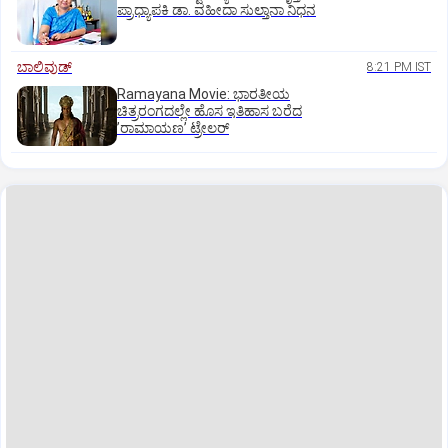
ಪ್ರಾಧ್ಯಾಪಕಿ ಡಾ. ವಹೀದಾ ಸುಲ್ತಾನಾ ನಿಧನ
ಬಾಲಿವುಡ್‌
8:21 PM IST
Ramayana Movie: ಭಾರತೀಯ
ಚಿತ್ರರಂಗದಲ್ಲೇ ಹೊಸ ಇತಿಹಾಸ ಬರೆದ
ʼರಾಮಾಯಣʼ ಟ್ರೇಲರ್