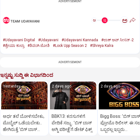
ADVERTISEMENT
ಅ
ಅ
TEAM UDAYAVANI
#Udayavani Digital
#Udayavani
#Udayavani Kannada
#ಲಾಕ್ ಅಪ್ ಸೀಸನ್‌ -2
#ಶ್ರೇಯಾ ಕಾಲ್ರಾ
#ಶಿವಂಗಿ ಜೋಶಿ
#Lock Upp Season 2
#Shreya Kalra
ADVERTISEMENT
ಇನ್ನಷ್ಟು ಸುದ್ದಿ ಈ ವಿಭಾಗದಿಂದ
Yesterday
2 days ago
2 days ago
ಅರ್ಧ ತಲೆ ಬೋಳಿಸಬೇಕು,
BBK13: ಕನಸುಗಳಿಗೆ
Bigg Boss: ʼಬಿಗ್‌ ಬಾಸ್‌
ಮೊಬೈಲ್‌ ಒಡೆಯಬೇಕು..
ವೇದಿಕೆ ಸಜ್ಜು.. ʼಬಿಗ್‌ ಬಾಸ್‌
ಪ್ರೋಮೊ ರಿಲೀಸ್:‌ ಈ ಸ
ಹೇಗಿರುತ್ತೆ ‌ʼಬಿಗ್ ಬಾಸ್‌
ಅಗ್ನಿ ಪರೀಕ್ಷೆʼಗೆ ಡೇಟ್‌ ಫಿಕ್ಸ್
ಒಬ್ಬರಲ್ಲ ಇಬ್ಬರು
ಅಗ್ನಿಪರೀಕ್ಷೆʼ?
ನಿರೂಪಕರು?