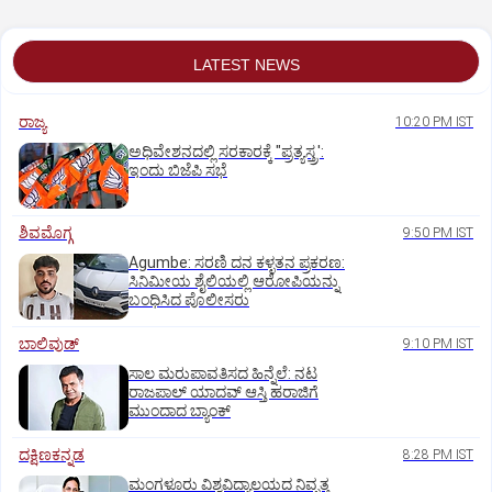
LATEST NEWS
ರಾಜ್ಯ
10:20 PM IST
ಅಧಿವೇಶನದಲ್ಲಿ ಸರಕಾರಕ್ಕೆ "ಪ್ರತ್ಯಸ್ತ್ರ':
ಇಂದು ಬಿಜೆಪಿ ಸಭೆ
ಶಿವಮೊಗ್ಗ
9:50 PM IST
Agumbe: ಸರಣಿ ದನ ಕಳ್ಳತನ ಪ್ರಕರಣ:
ಸಿನಿಮೀಯ ಶೈಲಿಯಲ್ಲಿ ಆರೋಪಿಯನ್ನು
ಬಂಧಿಸಿದ ಪೊಲೀಸರು
ಬಾಲಿವುಡ್‌
9:10 PM IST
ಸಾಲ ಮರುಪಾವತಿಸದ ಹಿನ್ನೆಲೆ: ನಟ
ರಾಜಪಾಲ್ ಯಾದವ್‌ ಆಸ್ತಿ ಹರಾಜಿಗೆ
ಮುಂದಾದ ಬ್ಯಾಂಕ್
ದಕ್ಷಿಣಕನ್ನಡ
8:28 PM IST
ಮಂಗಳೂರು ವಿಶ್ವವಿದ್ಯಾಲಯದ ನಿವೃತ್ತ