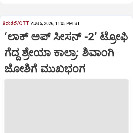
ಕಿರುತೆರೆ/OTT
AUG 5, 2026, 11:05 PM IST
‘ಲಾಕ್ ಅಪ್ ಸೀಸನ್‌ -2ʼ ಟ್ರೋಫಿ
ಗೆದ್ದ ಶ್ರೇಯಾ ಕಾಲ್ರಾ: ಶಿವಾಂಗಿ
ಜೋಶಿಗೆ ಮುಖಭಂಗ