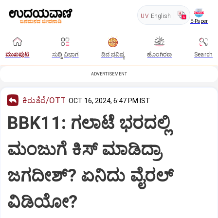
UV
English
E-Paper
ಮುಖಪುಟ
ಸುದ್ದಿ ವಿಭಾಗ
ದಿನ ಭವಿಷ್ಯ
ಹೊಂಗಿರಣ
Search
ADVERTISEMENT
ಕಿರುತೆರೆ/OTT
OCT 16, 2024, 6:47 PM IST
BBK11: ಗಲಾಟೆ ಭರದಲ್ಲಿ
ಮಂಜುಗೆ ಕಿಸ್‌ ಮಾಡಿದ್ರಾ
ಜಗದೀಶ್?‌ ಏನಿದು ವೈರಲ್‌
ವಿಡಿಯೋ?