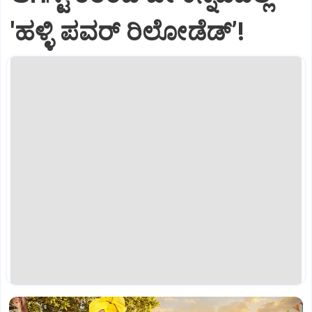
'ಹಳ್ಳಿ ಪವರ್ ರಿಲೋಡೆಡ್ʼ!