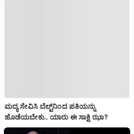
ಮದ್ಯ ಸೇವಿಸಿ ಬೆಲ್ಟ್‌ನಿಂದ ಪತಿಯನ್ನು
ಹೊಡೆಯಬೇಕು.. ಯಾರು ಈ ಸಾಕ್ಷಿ ಝಾ?