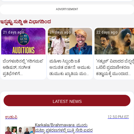
ADVERTISEMENT
ಇನ್ನಷ್ಟು ಸುದ್ದಿ ಈ ವಿಭಾಗದಿಂದ
21 days ago
21 days ago
22 days ago
ಬೆಂಗಳೂರಿನಲ್ಲಿ 'ಸರಿಗಮಪ'
ಮಹಿಳಾ ಸಿಬ್ಬಂದಿ ಜತೆ
‘ಸತ್ಲುಜ್’ ವಿವಾದದ ಬೆನ್ನಲ್
ಆಡಿಷನ್; ಸಂಗೀತ
ಅನುಚಿತ ವರ್ತನೆ: ಅಮುಕು
ಒಟಿಟಿ ಪ್ರಮಾಣೀಕರಣ
ಪ್ರತಿಭೆಗಳಿಗೆ
ಡುಮುಕು ಖ್ಯಾತಿಯ ಮಂಜು
ಕಡ್ಡಾಯಕ್ಕೆ ಮುಂದಾದ
ಸುವರ್ಣಾವಕಾಶ
ವಿರುದ್ಧ FIR
ಕೇಂದ್ರ - ವರದಿ
LATEST NEWS
ಉಡುಪಿ
12:50 PM IST
Karkala/Brahmavara: ಮೂರು
ಮಟ್ಕಾ ಪ್ರಕರಣಗಳಲ್ಲಿ ಬುಕ್ಕಿ ಸೇರಿ ಐವರ