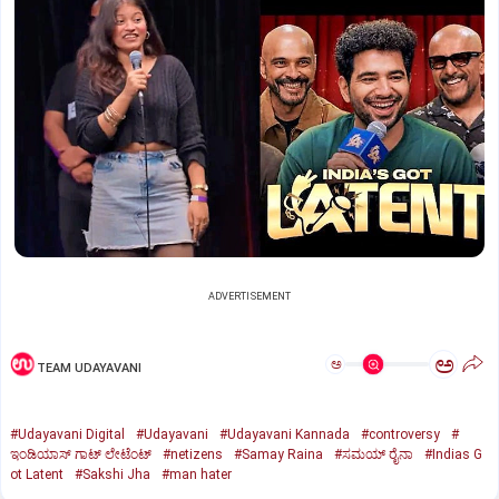
ADVERTISEMENT
ಅ
ಅ
TEAM UDAYAVANI
#Udayavani Digital
#Udayavani
#Udayavani Kannada
#controversy
#
ಇಂಡಿಯಾಸ್ ಗಾಟ್ ಲೇಟೆಂಟ್
#netizens
#Samay Raina
#ಸಮಯ್‌ ರೈನಾ
#Indias G
ot Latent
#Sakshi Jha
#man hater