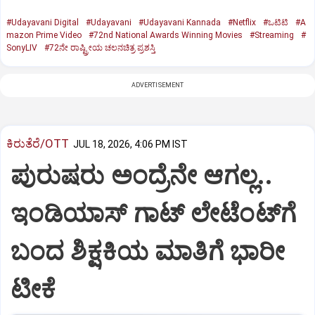
#Udayavani Digital
#Udayavani
#Udayavani Kannada
#Netflix
#ಒಟಿಟಿ
#A
mazon Prime Video
#72nd National Awards Winning Movies
#Streaming
#
SonyLIV
#72ನೇ ರಾಷ್ಟ್ರೀಯ ಚಲನಚಿತ್ರ ಪ್ರಶಸ್ತಿ
ADVERTISEMENT
ಕಿರುತೆರೆ/OTT
JUL 18, 2026, 4:06 PM IST
ಪುರುಷರು ಅಂದ್ರೆನೇ ಆಗಲ್ಲ..
ಇಂಡಿಯಾಸ್ ಗಾಟ್ ಲೇಟೆಂಟ್‌ಗೆ
ಬಂದ ಶಿಕ್ಷಕಿಯ ಮಾತಿಗೆ ಭಾರೀ
ಟೀಕೆ