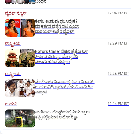
ಬಂಧನ
ವೈರಲ್ ನ್ಯೂಸ್
12:34 PM IST
ಕೇಸರಿ ಉಡುಪು ಧರಿಸಿದ್ದೇಕೆ?:
ಪತ್ರಕರ್ತನ ಪ್ರಶ್ನೆಗೆ ನಟಿ ಪ್ರಿಯಾ
ವಾರಿಯರ್ ಉತ್ತರ ವೈರಲ್!
ರಾಷ್ಟ್ರೀಯ
12:29 PM IST
Bofors Case: ದೆಹಲಿ ಹೈಕೋರ್ಟ್‌
ತೀರ್ಪಿನ ವಿರುದ್ಧದ ಮೇಲ್ಮನವಿ
ವಜಾಗೊಳಿಸಿದ ಸುಪ್ರೀಂ
ರಾಷ್ಟ್ರೀಯ
12:28 PM IST
ಮೇಕೆದಾಟು ವಿಚಾರದಲ್ಲಿ ಸಿಎಂ ವಿಜಯ್-
ಉದಯನಿಧಿ ಸ್ಟಾಲಿನ್ ನಡುವೆ ಕಾವೇರಿದ
ವಾಗ್ವಾದ
ಉಡುಪಿ
12:14 PM IST
ಮಣಿಪಾಲ: ಹೆದ್ದಾರಿಯಲ್ಲಿ ನಿಯಂತ್ರಣ
ತಪ್ಪಿ ಪಲ್ಟಿಯಾದ ಆಟೋ ರಿಕ್ಷಾ