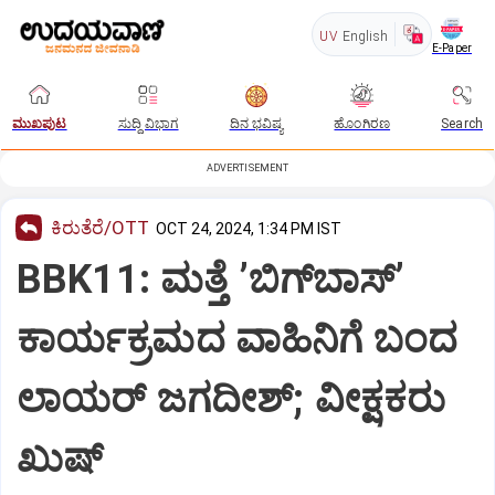
UV
English
E-Paper
ಮುಖಪುಟ
ಸುದ್ದಿ ವಿಭಾಗ
ದಿನ ಭವಿಷ್ಯ
ಹೊಂಗಿರಣ
Search
ADVERTISEMENT
ಕಿರುತೆರೆ/OTT
OCT 24, 2024, 1:34 PM IST
‌BBK11: ಮತ್ತೆ ʼಬಿಗ್‌ಬಾಸ್‌ʼ
ಕಾರ್ಯಕ್ರಮದ ವಾಹಿನಿಗೆ ಬಂದ‌
ಲಾಯರ್ ಜಗದೀಶ್; ವೀಕ್ಷಕರು
ಖುಷ್