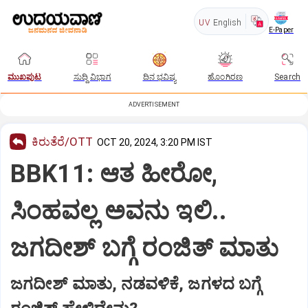
UV
English
E-Paper
ಮುಖಪುಟ
ಸುದ್ದಿ ವಿಭಾಗ
ದಿನ ಭವಿಷ್ಯ
ಹೊಂಗಿರಣ
Search
ADVERTISEMENT
ಕಿರುತೆರೆ/OTT
OCT 20, 2024, 3:20 PM IST
BBK11: ಆತ ಹೀರೋ,
ಸಿಂಹವಲ್ಲ ಅವನು ಇಲಿ..
ಜಗದೀಶ್‌ ಬಗ್ಗೆ ರಂಜಿತ್‌ ಮಾತು
ಜಗದೀಶ್‌ ಮಾತು, ನಡವಳಿಕೆ, ಜಗಳದ ಬಗ್ಗೆ