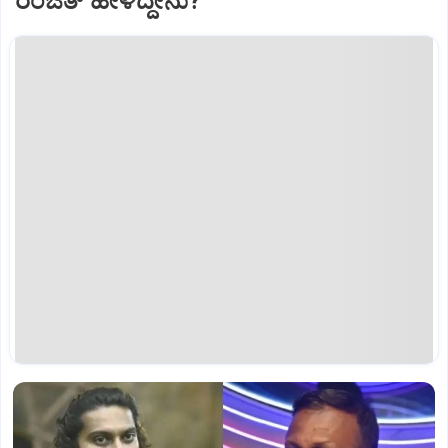
ರಂಜಿತ್‌ ಹೇಳಿದ್ದೇನು?