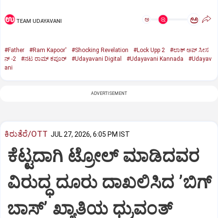
ಅ
ಅ
TEAM UDAYAVANI
#Father
#Ram Kapoor'
#Shocking Revelation
#Lock Upp 2
#ಲಾಕ್‌ ಅಪ್‌ ಸೀಸ
ನ್‌ -2
#ನಟ ರಾಮ್‌ ಕಪೂರ್‌
#Udayavani Digital
#Udayavani Kannada
#Udayav
ani
ADVERTISEMENT
ಕಿರುತೆರೆ/OTT
JUL 27, 2026, 6:05 PM IST
ಕೆಟ್ಟದಾಗಿ ಟ್ರೋಲ್‌ ಮಾಡಿದವರ
ವಿರುದ್ಧ ದೂರು ದಾಖಲಿಸಿದ ʼಬಿಗ್‌
ಬಾಸ್‌ʼ ಖ್ಯಾತಿಯ ಧ್ರುವಂತ್