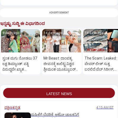
ADVERTISEMENT
ಇನ್ನಷ್ಟು ಸುದ್ದಿ ಈ ವಿಭಾಗದಿಂದ
9 days ago
14 days ago
14 days ago
ಸ್ವಂತ ಮಗು ನೋಡಲು 37
Mr Beast: ದಾಂಪತ್ಯ
The Scam: Leaked:
ಲಕ್ಷ ಡಿಮ್ಯಾಂಡ್: ಪತ್ನಿ
ಜೀವನಕ್ಕೆ ಕಾಲಿಟ್ಟ ವಿಶ್ವದ
ಪೇಪರ್ ಲೀಕ್ ಸುತ್ತ
ವಿರುದ್ಧವೇ ಖ್ಯಾತ
ಶ್ರೀಮಂತ ಯೂಟ್ಯೂಬರ್‌
ಬರಲಿದೆ ವೆಬ್‌ ಸಿರೀಸ್;‌
ಯೂಟ್ಯೂಬರ್ ಗಂಭೀರ
ʼಮಿಸ್ಟರ್‌ ಬೀಸ್ಟ್‌ʼ
ಕರಾಳತೆ ಬಿಚ್ಚಿಟ್ಟ ಟೀಸರ್
ಆರೋಪ
LATEST NEWS
ದಕ್ಷಿಣಕನ್ನಡ
4:15 AM IST
ಮಹಿಳೆಗೆ ಬೆದರಿಕೆ: ಆಟೋ ಚಾಲಕನಿಗೆ