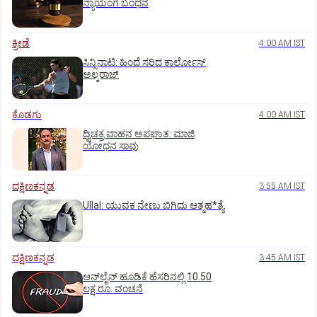
ನ್ಯಾಯಂಗ ಬಂಧನ
ಕ್ರೀಡೆ
4:00 AM IST
ಸಿನ್ಸಿನಾಟಿ: ಹಿಂದೆ ಸರಿದ ಕಾರ್ಲೋಸ್‌
ಅಲ್ಕರಾಜ್‌
ಕೊಡಗು
4:00 AM IST
ದ್ವಿಚಕ್ರ ವಾಹನ ಅಪಘಾತ: ಮಾಜಿ
ಯೋಧನ ಸಾವು
ದಕ್ಷಿಣಕನ್ನಡ
3:55 AM IST
Ullal: ಯುವಕ ನೇಣು ಬಿಗಿದು ಆತ್ಮಹ*ತ್ಯೆ
ದಕ್ಷಿಣಕನ್ನಡ
3:45 AM IST
ಆನ್‌ಲೈನ್‌ ಹೂಡಿಕೆ ಹೆಸರಿನಲ್ಲಿ 10.50
ಲಕ್ಷ ರೂ. ವಂಚನೆ