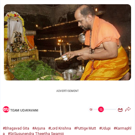
ADVERTISEMENT
ಅ
ಅ
TEAM UDAYAVANI
#Bhagavad Gita
#Arjuna
#Lord Krishna
#Puttige Mutt
#Udupi
#Karmaphl
a
#SriSugunendra Theertha Swamiji