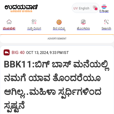
UV
English
E-Paper
ಮುಖಪುಟ
ಸುದ್ದಿ ವಿಭಾಗ
ದಿನ ಭವಿಷ್ಯ
ಹೊಂಗಿರಣ
Search
ADVERTISEMENT
BIG 40
OCT 13, 2024, 9:33 PM IST
BBK11:ಬಿಗ್ ಬಾಸ್‌ ಮನೆಯಲ್ಲಿ
ನಮಗೆ ಯಾವ ತೊಂದರೆಯೂ
ಆಗಿಲ್ಲ..ಮಹಿಳಾ ಸ್ಪರ್ಧಿಗಳಿಂದ
ಸ್ಪಷ್ಟನೆ