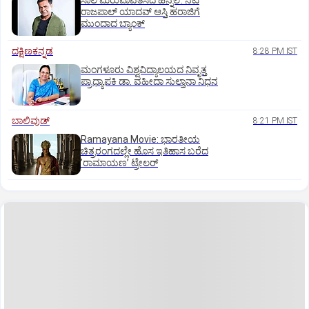
ಸಾಲ ಮರುಪಾವತಿಸದ ಹಿನ್ನೆಲೆ: ನಟ
ರಾಜಪಾಲ್ ಯಾದವ್‌ ಆಸ್ತಿ ಹರಾಜಿಗೆ
ಮುಂದಾದ ಬ್ಯಾಂಕ್
ದಕ್ಷಿಣಕನ್ನಡ
8:28 PM IST
ಮಂಗಳೂರು ವಿಶ್ವವಿದ್ಯಾಲಯದ ನಿವೃತ್ತ
ಪ್ರಾಧ್ಯಾಪಕಿ ಡಾ. ವಹೀದಾ ಸುಲ್ತಾನಾ ನಿಧನ
ಬಾಲಿವುಡ್‌
8:21 PM IST
Ramayana Movie: ಭಾರತೀಯ
ಚಿತ್ರರಂಗದಲ್ಲೇ ಹೊಸ ಇತಿಹಾಸ ಬರೆದ
ʼರಾಮಾಯಣʼ ಟ್ರೇಲರ್