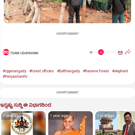
ADVERTISEMENT
ಅ
ಅ
TEAM UDAYAVANI
#Uppinangady
#forest officers
#Belthangady
#Reserve Forest
#elephant
#Periyashanthi
ADVERTISEMENT
ಇನ್ನಷ್ಟು ಸುದ್ದಿ ಈ ವಿಭಾಗದಿಂದ
1 year ago
1 year ago
1 year ago