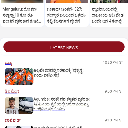
Mangaluru: ರೋಶನ್‌
ಗೀತಾರ್ಥ ಚಿಂತನೆ- 327:
ನ್ಯಾಯಾಲಯದಲ್ಲಿ
ಸಲ್ಡಾನ್ಹಾ 10 ಕೋ.ರೂ.
ಸಂಸ್ಕಾರ ಬಲದಿಂದ ಒಳ್ಳೆಯ-
ರಾಜಕೀಯ ಆಟ ಬೇಡ:
ವಂಚನೆ ಪ್ರಕರಣದ ತನಿಖೆ
ಕೆಟ್ಟ ಕೆಲಸಗಳಿಗೆ ಪ್ರೇರಣೆ
ಒಂದೇ ದಿನ 4 ಕೇಸಲ್ಲಿ
ಸಿಐಡಿಗೆ ವರ್ಗ
ಸುಪ್ರೀಂಕೋರ್ಟ್‌ ಅಭಿಮ
LATEST NEWS
ರಾಜ್ಯ
10:20 PM IST
ಅಧಿವೇಶನದಲ್ಲಿ ಸರಕಾರಕ್ಕೆ "ಪ್ರತ್ಯಸ್ತ್ರ':
ಇಂದು ಬಿಜೆಪಿ ಸಭೆ
ಶಿವಮೊಗ್ಗ
9:50 PM IST
Agumbe: ಸರಣಿ ದನ ಕಳ್ಳತನ ಪ್ರಕರಣ:
ಸಿನಿಮೀಯ ಶೈಲಿಯಲ್ಲಿ ಆರೋಪಿಯನ್ನು
ಬಂಧಿಸಿದ ಪೊಲೀಸರು
ಬಾಲಿವುಡ್‌
9:10 PM IST