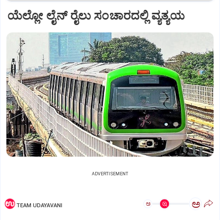
ಯೆಲ್ಲೋ ಲೈನ್ ರೈಲು ಸಂಚಾರದಲ್ಲಿ ವ್ಯತ್ಯಯ
ADVERTISEMENT
ಅ
ಅ
TEAM UDAYAVANI