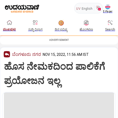
UV
English
E-Paper
ಮುಖಪುಟ
ಸುದ್ದಿ ವಿಭಾಗ
ದಿನ ಭವಿಷ್ಯ
ಹೊಂಗಿರಣ
Search
ADVERTISEMENT
ಬೆಂಗಳೂರು ನಗರ
NOV 15, 2022, 11:56 AM IST
ಹೊಸ ನೇಮಕದಿಂದ ಪಾಲಿಕೆಗೆ
ಪ್ರಯೋಜನ ಇಲ್ಲ