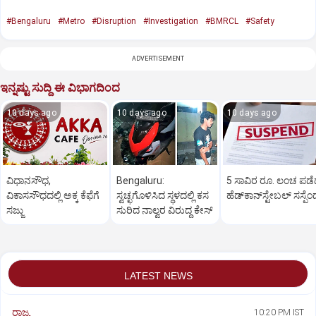
#Bengaluru
#Metro
#Disruption
#Investigation
#BMRCL
#Safety
ADVERTISEMENT
ಇನ್ನಷ್ಟು ಸುದ್ದಿ ಈ ವಿಭಾಗದಿಂದ
10 days ago
10 days ago
10 days ago
ವಿಧಾನಸೌಧ,
Bengaluru:
5 ಸಾವಿರ ರೂ. ಲಂಚ ಪಡ
ವಿಕಾಸಸೌಧದಲ್ಲಿ ಅಕ್ಕ ಕೆಫೆಗೆ
ಸ್ವಚ್ಛಗೊಳಿಸಿದ ಸ್ಥಳದಲ್ಲಿ ಕಸ
ಹೆಡ್‌ಕಾನ್‌ಸ್ಟೇಬಲ್‌ ಸಸ್ಪೆಂಡ
ಸಜ್ಜು
ಸುರಿದ ನಾಲ್ವರ ವಿರುದ್ಧ ಕೇಸ್‌
LATEST NEWS
ರಾಜ್ಯ
10:20 PM IST