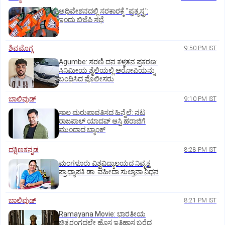
ಅಧಿವೇಶನದಲ್ಲಿ ಸರಕಾರಕ್ಕೆ "ಪ್ರತ್ಯಸ್ತ್ರ':
ಇಂದು ಬಿಜೆಪಿ ಸಭೆ
ಶಿವಮೊಗ್ಗ
9:50 PM IST
Agumbe: ಸರಣಿ ದನ ಕಳ್ಳತನ ಪ್ರಕರಣ:
ಸಿನಿಮೀಯ ಶೈಲಿಯಲ್ಲಿ ಆರೋಪಿಯನ್ನು
ಬಂಧಿಸಿದ ಪೊಲೀಸರು
ಬಾಲಿವುಡ್‌
9:10 PM IST
ಸಾಲ ಮರುಪಾವತಿಸದ ಹಿನ್ನೆಲೆ: ನಟ
ರಾಜಪಾಲ್ ಯಾದವ್‌ ಆಸ್ತಿ ಹರಾಜಿಗೆ
ಮುಂದಾದ ಬ್ಯಾಂಕ್
ದಕ್ಷಿಣಕನ್ನಡ
8:28 PM IST
ಮಂಗಳೂರು ವಿಶ್ವವಿದ್ಯಾಲಯದ ನಿವೃತ್ತ
ಪ್ರಾಧ್ಯಾಪಕಿ ಡಾ. ವಹೀದಾ ಸುಲ್ತಾನಾ ನಿಧನ
ಬಾಲಿವುಡ್‌
8:21 PM IST
Ramayana Movie: ಭಾರತೀಯ
ಚಿತ್ರರಂಗದಲ್ಲೇ ಹೊಸ ಇತಿಹಾಸ ಬರೆದ