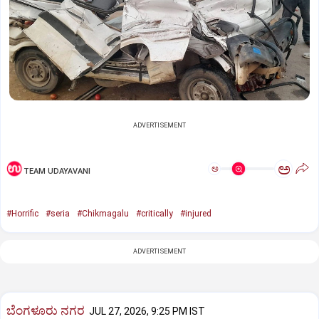
ADVERTISEMENT
ಅ
ಅ
TEAM UDAYAVANI
#Horrific
#seria
#Chikmagalu
#critically
#injured
ADVERTISEMENT
ಬೆಂಗಳೂರು ನಗರ
JUL 27, 2026, 9:25 PM IST