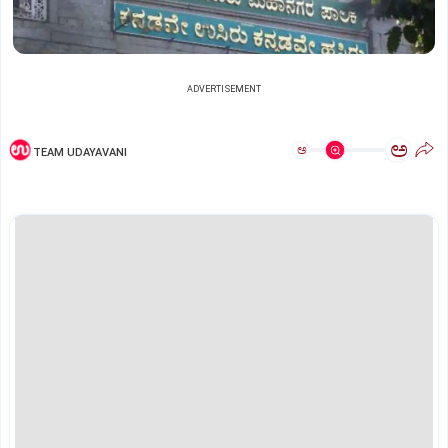
ADVERTISEMENT
ಅ
ಅ
TEAM UDAYAVANI