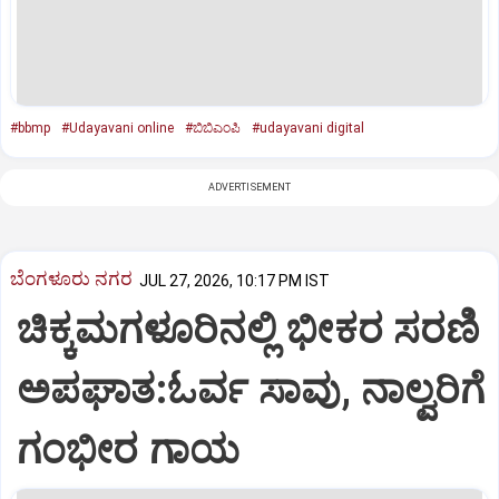
#bbmp
#Udayavani online
#ಬಿಬಿಎಂಪಿ
#udayavani digital
ADVERTISEMENT
ಬೆಂಗಳೂರು ನಗರ
JUL 27, 2026, 10:17 PM IST
ಚಿಕ್ಕಮಗಳೂರಿನಲ್ಲಿ ಭೀಕರ ಸರಣಿ
ಅಪಘಾತ:ಓರ್ವ ಸಾವು, ನಾಲ್ವರಿಗೆ
ಗಂಭೀರ ಗಾಯ