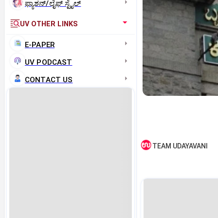
ಫ್ಯಾಶನ್/ಲೈಫ್‌ ಸ್ಟೈಲ್
UV OTHER LINKS
E-PAPER
UV PODCAST
CONTACT US
TEAM UDAYAVANI