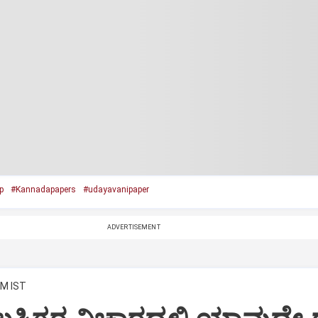
p
#Kannadapapers
#udayavanipaper
ADVERTISEMENT
PM IST