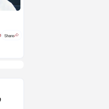
ಅ
Share