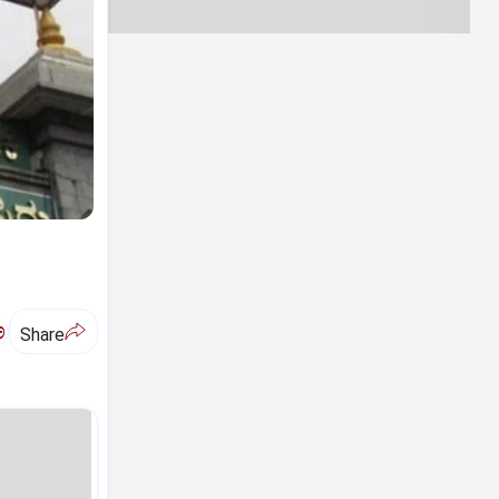
ಅ
Share