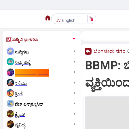
English
UV
ಸುದ್ದಿ ವಿಭಾಗಗಳು
ಬೆಂಗಳೂರು ನಗರ
ಸುದ್ದಿಗಳು
BBMP: ಬಿ
ನಿಮ್ಮ ಜಿಲ್ಲೆ
ಕಾಮನ್‌ ವೆಲ್ತ್‌ ಗೇಮ್ಸ್‌
ವ್ಯಕ್ತಿಯಿಂ
ಸಿನೆಮಾ
ಕ್ರೀಡೆ
ವೆಬ್ ಎಕ್ಸ್‌ಕ್ಲೂಸಿವ್
ಕ್ರೈಮ್
ವೈವಿಧ್ಯ