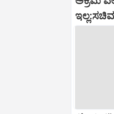
ಅಕ್ರಮ ವಲ
ಇಲ್ಲ:ಸಚಿವ