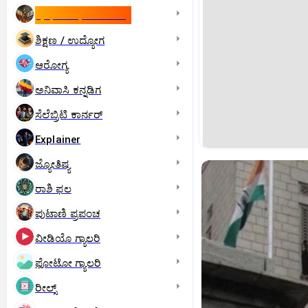
ಇಸ್ರೇಲ್- ಇರಾನ್‌ ಯುದ್ಧ
ಶಿಕ್ಷಣ / ಉದ್ಯೋಗ
ಆರೋಗ್ಯ
ಅನಿವಾಸಿ ಕನ್ನಡಿಗ
ಸೆಲೆಬ್ರಿಟಿ ಕಾರ್ನರ್‌
Explainer
ಜ್ಯೋತಿಷ್ಯ
ರಾಶಿ ಫಲ
ಪುಟಾಣಿ ಪ್ರಪಂಚ
ವೀಡಿಯೊ ಗ್ಯಾಲರಿ
ಫೋಟೋ ಗ್ಯಾಲರಿ
ರೀಲ್ಸ್