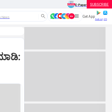
SUBSCRIBE
E-Paper
Get App
h News
Android
iOS
ಮಾಡಿ: