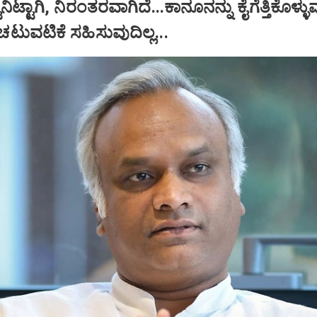
ುನಿಟ್ಟಾಗಿ, ನಿರಂತರವಾಗಿದೆ...ಕಾನೂನನ್ನು ಕೈಗೆತ್ತಿಕೊಳ್ಳ
ುವಟಿಕೆ ಸಹಿಸುವುದಿಲ್ಲ...