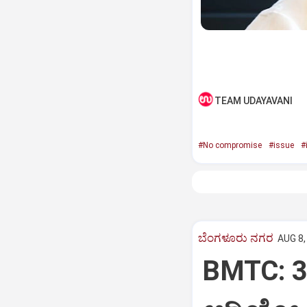
TEAM UDAYAVANI
#No compromise
#issue
#
ಬೆಂಗಳೂರು ನಗರ
AUG 8,
BMTC: 30