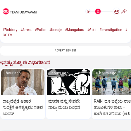
ಅ
ಅ
TEAM UDAYAVANI
#Robbery
#Arrest
#Police
#Konaje
#Mangaluru
#Gold
#Investigation
#
CCTV
ADVERTISEMENT
ಇನ್ನಷ್ಟು ಸುದ್ದಿ ಈ ವಿಭಾಗದಿಂದ
1 hour ago
3 hours ago
10 hours ago
ರಾಜ್ಯದೆಲ್ಲೆಡೆ ಆಹಾರ
ಮಾದಕ ವಸ್ತು ಸೇವನೆ:
RAIN: ದ.ಕ ಜಿಲ್ಲೆಯ ನಾಲ್
ಸುರಕ್ಷೆಗೆ ಅಗತ್ಯ ಕ್ರಮ: ಸಚಿವ
ನಾಲ್ಕು ಮಂದಿ ಬಂಧನ
ತಾಲೂಕುಗಳ ಶಾಲಾ –
ಖಾದರ್
ಕಾಲೇಜಿಗೆ ಶನಿವಾರ (ಆ.0
ರಜೆ ಘೋಷಣೆ