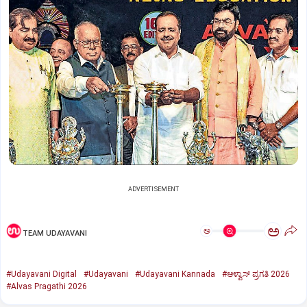
ADVERTISEMENT
ಅ
ಅ
TEAM UDAYAVANI
#Udayavani Digital
#Udayavani
#Udayavani Kannada
#ಆಳ್ವಾಸ್‌ ಪ್ರಗತಿ 2026
#Alvas Pragathi 2026