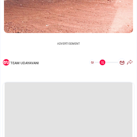
ADVERTISEMENT
ಅ
ಅ
TEAM UDAYAVANI