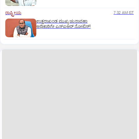
ರಾಷ್ಟ್ರೀಯ
7:32 AM IST
ಉತ್ತರಾಖಂಡ ಮುಖ್ಯ ಚುನಾವಣಾ
ಅಧಿಕಾರಿಗೇ ಎಸ್‌ಐಆರ್ ನೋಟಿಸ್!