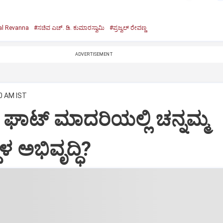
al Revanna
#ಸಚಿವ ಎಚ್. ಡಿ. ಕುಮಾರಸ್ವಾಮಿ
#ಪ್ರಜ್ವಲ್ ರೇವಣ್ಣ
ADVERTISEMENT
40 AM IST
ಜ್ ಘಾಟ್ ಮಾದರಿಯಲ್ಲಿ ಚನ್ನಮ್ಮ
ಳ ಅಭಿವೃದ್ಧಿ?