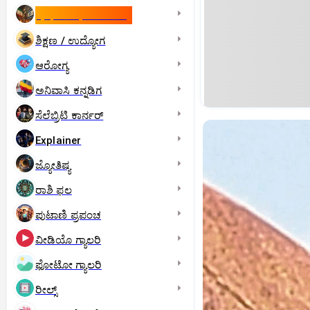
ಇಸ್ರೇಲ್- ಇರಾನ್‌ ಯುದ್ಧ
ಶಿಕ್ಷಣ / ಉದ್ಯೋಗ
ಆರೋಗ್ಯ
ಅನಿವಾಸಿ ಕನ್ನಡಿಗ
ಸೆಲೆಬ್ರಿಟಿ ಕಾರ್ನರ್‌
Explainer
ಜ್ಯೋತಿಷ್ಯ
ರಾಶಿ ಫಲ
ಪುಟಾಣಿ ಪ್ರಪಂಚ
ವೀಡಿಯೊ ಗ್ಯಾಲರಿ
ಫೋಟೋ ಗ್ಯಾಲರಿ
ರೀಲ್ಸ್