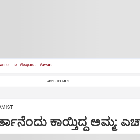
ni online
#leopards
#aware
ADVERTISEMENT
 AM IST
ಬರ್ತಾನೆಂದು ಕಾಯ್ತಿದ್ದ ಅಮ್ಮ: ಎಚ್