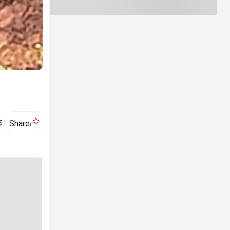
ಅ
Share