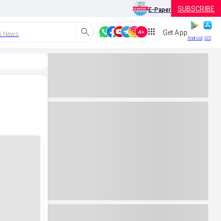
SUBSCRIBE
E-Paper
Get App
h News
Android
iOS