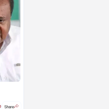
ಅ
Share