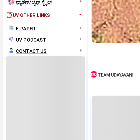
ಫ್ಯಾಶನ್/ಲೈಫ್‌ ಸ್ಟೈಲ್
UV OTHER LINKS
E-PAPER
UV PODCAST
CONTACT US
TEAM UDAYAVANI