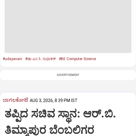
#udayavani
#ಡಾ.ಎಂ.ಸಿ. ಸುಧಾಕರ್
#BE Computer Science
ADVERTISEMENT
ಬಾಗಲಕೋಟೆ
AUG 3, 2026, 8:39 PM IST
ತಪ್ಪಿದ ಸಚಿವ ಸ್ಥಾನ: ಆರ್.ಬಿ.
ತಿಮ್ಮಾಪುರ ಬೆಂಬಲಿಗರ