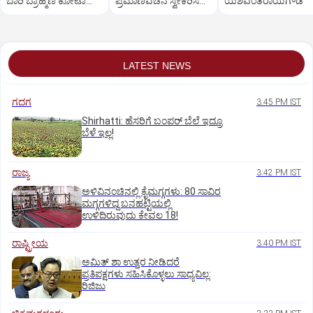
ಬಾರಿ ಬ್ರಾಹ್ಮಣ ಕೋಟಾ
ಪ್ರಮಾಣವಚನ ಸ್ವೀಕರಿಸದ
ಯಶವಂತರಾಯಗೌಡ
ಇಲ್ಲ!
ಗಾಯತ್ರಿ!
LATEST NEWS
ಗದಗ
3:45 PM IST
Shirhatti: ಹೆಸರಿಗೆ ಬಂಪರ್ ಬೆಲೆ ಇದ್ರೂ
ಬೆಳೆ ಇಲ್ಲ!
ರಾಜ್ಯ
3:42 PM IST
ಅಳಿವಿನಂಚಿನಲ್ಲಿ ಕೈಮಗ್ಗಗಳು: 80 ಸಾವಿರ
ಮಗ್ಗಗಳಿದ್ದ ಬನಹಟ್ಟಿಯಲ್ಲಿ
ಉಳಿದಿರುವುದು ಕೇವಲ 18!
ರಾಷ್ಟ್ರೀಯ
3:40 PM IST
ಅಮಿತ್ ಶಾ ಉತ್ತರ ನೀಡಿದರೆ
ಪ್ರತಿಪಕ್ಷಗಳು ಸಹಿಸಿಕೊಳ್ಳಲು ಸಾಧ್ಯವಿಲ್ಲ:
ರಿಜಿಜು