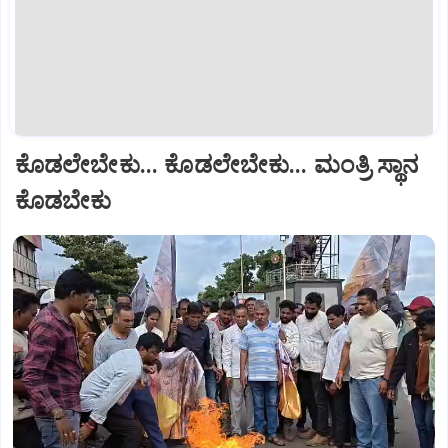
ಕೊಡಲೇಬೇಕು... ಕೊಡಲೇಬೇಕು... ಮಂತ್ರಿ ಸ್ಥಾನ
ಕೊಡಬೇಕು