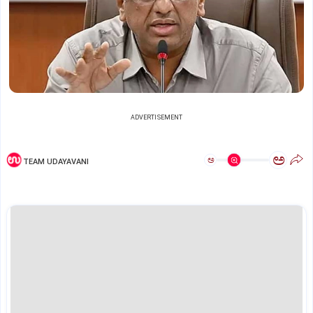
ADVERTISEMENT
ಅ
ಅ
TEAM UDAYAVANI