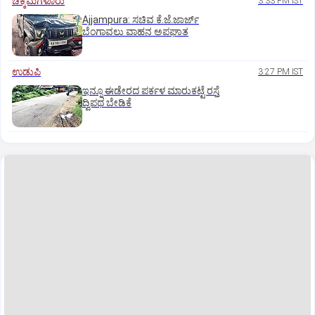
ಚಿಕ್ಕಮಗಳೂರು
3:33 PM IST
Ajjampura: ಸಚಿವ ಕೆ.ಜೆ.ಜಾರ್ಜ್
ಬೆಂಗಾವಲು ವಾಹನ ಅಪಘಾತ
ಉಡುಪಿ
3:27 PM IST
ಇನ್ನೂ ಈಡೇರದ ಪರ್ಕಳ ಮಾರುಕಟ್ಟೆ ರಸ್ತೆ
ದ್ವಿಪಥ ಬೇಡಿಕೆ