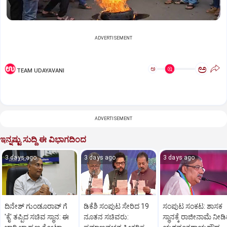
ADVERTISEMENT
ಅ
ಅ
TEAM UDAYAVANI
ADVERTISEMENT
ಇನ್ನಷ್ಟು ಸುದ್ದಿ ಈ ವಿಭಾಗದಿಂದ
3 days ago
3 days ago
3 days ago
ದಿನೇಶ್ ಗುಂಡೂರಾವ್ ಗೆ
ಡಿಕೆಶಿ ಸಂಪುಟ ಸೇರಿದ 19
ಸಂಪುಟ ಸಂಕಟ: ಶಾಸಕ
'ಕೈ' ತಪ್ಪಿದ ಸಚಿವ ಸ್ಥಾನ: ಈ
ನೂತನ ಸಚಿವರು:
ಸ್ಥಾನಕ್ಕೆ ರಾಜೀನಾಮೆ ನೀಡ