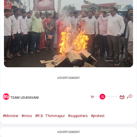
ADVERTISEMENT
ಅ
ಅ
TEAM UDAYAVANI
#Minister
#miss
#R.B. Thimmapur
#supporters
#protest
ADVERTISEMENT