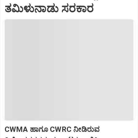
ತಮಿಳುನಾಡು ಸರಕಾರ
CWMA ಹಾಗೂ CWRC ನೀಡಿರುವ