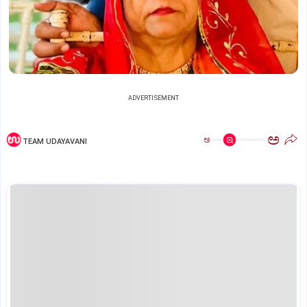
ADVERTISEMENT
ಅ
ಅ
TEAM UDAYAVANI