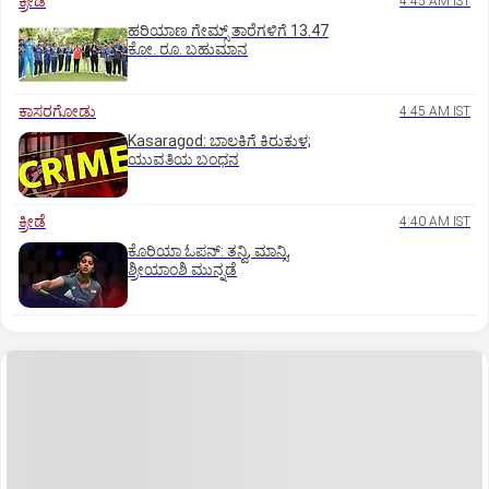
ಕ್ರೀಡೆ
4:45 AM IST
ಹರಿಯಾಣ ಗೇಮ್ಸ್‌ ತಾರೆಗಳಿಗೆ 13.47
ಕೋ. ರೂ. ಬಹುಮಾನ
ಕಾಸರಗೋಡು
4:45 AM IST
Kasaragod: ಬಾಲಕಿಗೆ ಕಿರುಕುಳ;
ಯುವತಿಯ ಬಂಧನ
ಕ್ರೀಡೆ
4:40 AM IST
ಕೊರಿಯಾ ಓಪನ್‌: ತನ್ವಿ, ಮಾನ್ಸಿ,
ಶ್ರೀಯಾಂಶಿ ಮುನ್ನಡೆ