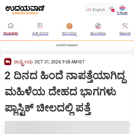
UV
English
E-Paper
ಮುಖಪುಟ
ಸುದ್ದಿ ವಿಭಾಗ
ದಿನ ಭವಿಷ್ಯ
ಹೊಂಗಿರಣ
Search
ADVERTISEMENT
ರಾಷ್ಟ್ರೀಯ
OCT 31, 2024, 9:58 AM IST
2 ದಿನದ ಹಿಂದೆ ನಾಪತ್ತೆಯಾಗಿದ್ದ
ಮಹಿಳೆಯ ದೇಹದ ಭಾಗಗಳು
ಪ್ಲಾಸ್ಟಿಕ್ ಚೀಲದಲ್ಲಿ ಪತ್ತೆ