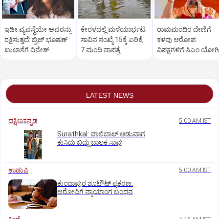
ಇಡೀ ವ್ಯವಸ್ಥೆಯೇ ಅವರನ್ನು
ಕೇರಳದಲ್ಲಿ ಮಳೆಯಾರ್ಭಟ:
ರಾಮಮಂದಿರ ದೇಣಿಗೆ
ರಕ್ಷಿಸುತ್ತದೆ: ಬ್ರಿಜ್ ಭೂಷಣ್
ಸಾವಿನ ಸಂಖ್ಯೆ 15ಕ್ಕೆ ಏರಿಕೆ,
ಕಳವು ಆರೋಪ:
ಖುಲಾಸೆಗೆ ವಿನೇಶ್
7 ಮಂದಿ ನಾಪತ್ತೆ
ವಿಪಕ್ಷಗಳಿಗೆ ಸಿಎಂ ಯೋಗಿ
ಫೋಗಟ್ ಆಕ್ರೋಶ
ಆದಿತ್ಯನಾಥ್ ತಿರುಗೇಟು
LATEST NEWS
ದಕ್ಷಿಣಕನ್ನಡ
5:00 AM IST
Surathkal: ವಾಲಿಬಾಲ್ ಆಡುವಾಗ
ಕುಸಿದು ಬಿದ್ದು ಬಾಲಕ ಸಾವು
ಉಡುಪಿ
5:00 AM IST
ಕುಂದಾಪುರ ಶೂಟೌಟ್ ಪ್ರಕರಣ:
ಆರೋಪಿಗೆ ನ್ಯಾಯಾಂಗ ಬಂಧನ