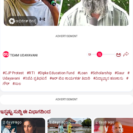
ಅಭಿಜೀತ್ ದೀಪ್ಕೆ
ADVERTISEMENT
ಅ
ಅ
TEAM UDAYAVANI
#CJP Protest
#RTI
#Dipke Education Fund
#Loan
#Scholarship
#Gaur
#
Udayavani
#ಸಿಜೆಪಿ ಪ್ರತಿಭಟನೆ
#ಆರ್‌ ಟಿಐ ಕಾರ್ಯಕರ್ತ ತಿವಾರಿ
#ವಿದ್ಯಾಭ್ಯಾಸ ಹಣಕಾಸು
#
ಗೌರ್‌
#ಸಾಲ
ADVERTISEMENT
ಇನ್ನಷ್ಟು ಸುದ್ದಿ ಈ ವಿಭಾಗದಿಂದ
2 days ago
2 days ago
2 days ago