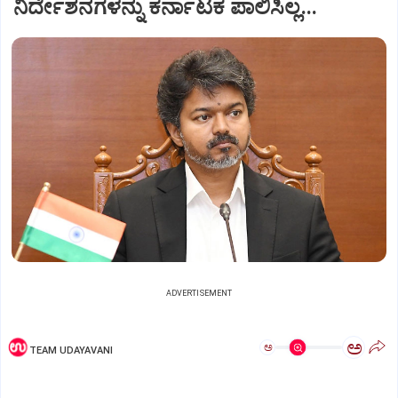
ನಿರ್ದೇಶನಗಳನ್ನು ಕರ್ನಾಟಕ ಪಾಲಿಸಿಲ್ಲ...
ADVERTISEMENT
ಅ
ಅ
TEAM UDAYAVANI