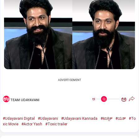
ADVERTISEMENT
ಅ
ಅ
TEAM UDAYAVANI
#Udayavani Digital
#Udayavani
#Udayavani Kannada
#ಟಾಕ್ಸಿಕ್‌
#ಯಶ್‌
#To
xic Movie
#Actor Yash
#Toxic trailer