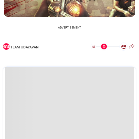
ADVERTISEMENT
ಅ
ಅ
TEAM UDAYAVANI