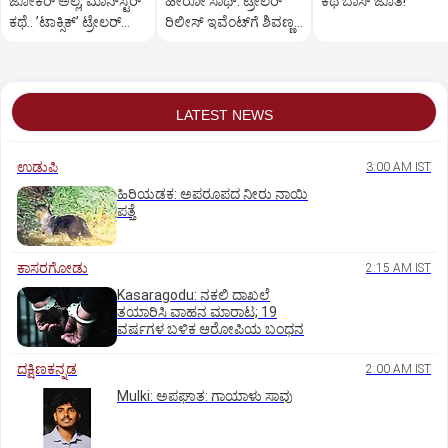
ಜೋಕರ್‌ ಅಲ್ಲ, ಮಾನ್‌ಸ್ಟರ್‌
ಹೀರೋ ಸಾಥ್:‌ ಟ್ರೇಲರ್‌
ಕಥೆ ಬಾಸ್‌ ಜೊತೆ!
ಕಥೆ.. ʼಟಾಕ್ಸಿಕ್‌ʼ ಟ್ರೇಲರ್‌
ರಿಲೀಸ್‌ ಇವೆಂಟ್‌ಗೆ ಶಿವಣ್ಣ
ರಿಲೀಸ್..
ಗೆಸ್ಟ್
LATEST NEWS
ಉಡುಪಿ
3:00 AM IST
ಹಿರಿಯಡಕ: ಅಪರೂಪದ ನೀರು ನಾಯಿ
ಪತ್ತೆ
ಕಾಸರಗೋಡು
2:15 AM IST
Kasaragodu: ನಕಲಿ ದಾಖಲೆ
ತಯಾರಿಸಿ ವಾಹನ ಮಾರಾಟ; 19
ವರ್ಷಗಳ ಬಳಿಕ ಆರೋಪಿಯ ಬಂಧನ
ದಕ್ಷಿಣಕನ್ನಡ
2:00 AM IST
Mulki: ಅಪಘಾತ: ಗಾಯಾಳು ಸಾವು