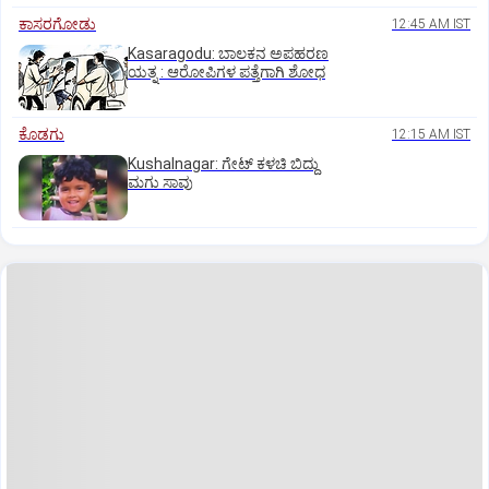
ಕಾಸರಗೋಡು
12:45 AM IST
Kasaragodu: ಬಾಲಕನ ಅಪಹರಣ
ಯತ್ನ : ಆರೋಪಿಗಳ ಪತ್ತೆಗಾಗಿ ಶೋಧ
ಕೊಡಗು
12:15 AM IST
Kushalnagar: ಗೇಟ್ ಕಳಚಿ ಬಿದ್ದು
ಮಗು ಸಾವು