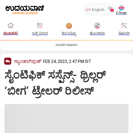
UV
English
E-Paper
ಮುಖಪುಟ
ಸುದ್ದಿ ವಿಭಾಗ
ದಿನ ಭವಿಷ್ಯ
ಹೊಂಗಿರಣ
Search
ADVERTISEMENT
ಸ್ಯಾಂಡಲ್‌ವುಡ್‌
FEB 24, 2023, 2:47 PM IST
ಸೈಂಟಿಫಿಕ್ ಸಸ್ಪೆನ್ಸ್- ಥ್ರಿಲ್ಲರ್
‘ಬೀಗ’ ಟ್ರೇಲರ್ ರಿಲೀಸ್