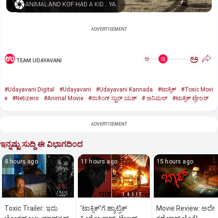
ANIMAL AND KGF HAD A KID… YASH NAMED HIM TOXIC
ADVERTISEMENT
ಅ
ಅ
TEAM UDAYAVANI
#Udayavani Digital
#Udayavani
#Udayavani Kannada
#ಟಾಕ್ಸಿಕ್‌
#Toxic Movi
e
#Netizens
#Animal Movie
#ರಾಕಿಂಗ್‌ ಸ್ಟಾರ್‌ ಯಶ್
#‌ ಅನಿಮಲ್‌
#ಟಾಕ್ಸಿಕ್‌ ಟ್ರೇಲರ್‌
ADVERTISEMENT
ಇನ್ನಷ್ಟು ಸುದ್ದಿ ಈ ವಿಭಾಗದಿಂದ
8 hours ago
11 hours ago
15 hours ago
Toxic Trailer: ಇದು
ʼಟಾಕ್ಸಿಕ್‌ʼಗೆ ಹ್ಯಾಟ್ರಿಕ್‌
Movie Review: ಅದೇ