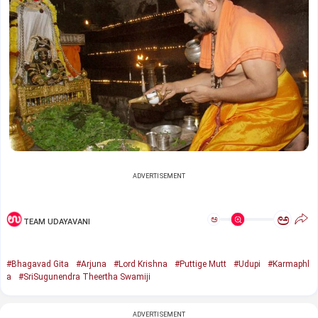
ADVERTISEMENT
ಅ
ಅ
TEAM UDAYAVANI
#Bhagavad Gita
#Arjuna
#Lord Krishna
#Puttige Mutt
#Udupi
#Karmaphl
a
#SriSugunendra Theertha Swamiji
ADVERTISEMENT