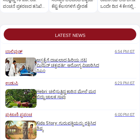
ವಂಚನೆ ಪ್ರಕರಣದ ತನಿಖೆ
ಕೆಟ್ಟ ಕೆಲಸಗಳಿಗೆ ಪ್ರೇರಣೆ
ಒಂದೇ ದಿನ 4 ಕೇಸಲ್ಲಿ
ಸಿಐಡಿಗೆ ವರ್ಗ
ಸುಪ್ರೀಂಕೋರ್ಟ್‌ ಅಭಿಮ
LATEST NEWS
ಬಾಲಿವುಡ್‌
6:54 PM IST
ಆಸ್ಪತ್ರೆಗೆ ದಾಖಲಾದ ಹಿರಿಯ ನಟ
ಮಿಥುನ್ ಚಕ್ರವರ್ತಿ: ಆರೋಗ್ಯ ವಿಚಾರಿಸಿದ
ಸಿಎಂ
ಉಡುಪಿ
6:29 PM IST
Hebri: ಚಲಿಸುತ್ತಿದ್ದ ಕಾರಿನ ಮೇಲೆ ಮರ
ಬಿದ್ದು ಚಾಲಕ ಸಾವು
ಪುಟಾಣಿ ಪ್ರಪಂಚ
6:00 PM IST
Kids Story: ಗುರುಪತ್ನಿಯನ್ನು ರಕ್ಷಿಸಿದ
ಶಿಷ್ಯ