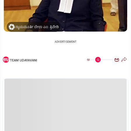
ನ್ಯಾಯಮೂರ್ತಿ ಬೇಲಾ ಎಂ. ತ್ರಿವೇದಿ
ADVERTISEMENT
ಅ
ಅ
TEAM UDAYAVANI