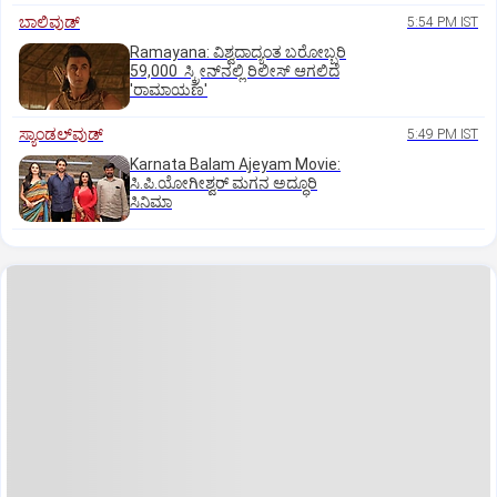
ಬಾಲಿವುಡ್‌
5:54 PM IST
Ramayana: ವಿಶ್ವದಾದ್ಯಂತ ಬರೋಬ್ಬರಿ
59,000 ಸ್ಕ್ರೀನ್‌ನಲ್ಲಿ ರಿಲೀಸ್‌ ಆಗಲಿದೆ
'ರಾಮಾಯಣ'
ಸ್ಯಾಂಡಲ್‌ವುಡ್‌
5:49 PM IST
Karnata Balam Ajeyam Movie:
ಸಿ.ಪಿ.ಯೋಗೀಶ್ವರ್‌ ಮಗನ ಅದ್ಧೂರಿ
ಸಿನಿಮಾ