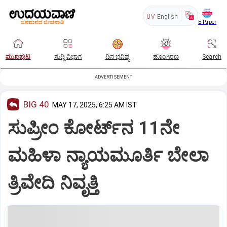
UV
English
E-Paper
ಮುಖಪುಟ
ಸುದ್ದಿ ವಿಭಾಗ
ದಿನ ಭವಿಷ್ಯ
ಹೊಂಗಿರಣ
Search
ADVERTISEMENT
BIG 40
MAY 17, 2025, 6:25 AM IST
ಸುಪ್ರೀಂ ಕೋರ್ಟ್‌ನ 11ನೇ
ಮಹಿಳಾ ನ್ಯಾಯಮೂರ್ತಿ ಬೇಲಾ
ತ್ರಿವೇದಿ ನಿವೃತ್ತಿ