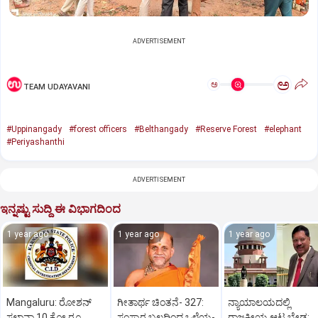
ADVERTISEMENT
ಅ
ಅ
TEAM UDAYAVANI
#Uppinangady
#forest officers
#Belthangady
#Reserve Forest
#elephant
#Periyashanthi
ADVERTISEMENT
ಇನ್ನಷ್ಟು ಸುದ್ದಿ ಈ ವಿಭಾಗದಿಂದ
1 year ago
1 year ago
1 year ago
Mangaluru: ರೋಶನ್‌
ಗೀತಾರ್ಥ ಚಿಂತನೆ- 327:
ನ್ಯಾಯಾಲಯದಲ್ಲಿ
ಸಲ್ಡಾನ್ಹಾ 10 ಕೋ.ರೂ.
ಸಂಸ್ಕಾರ ಬಲದಿಂದ ಒಳ್ಳೆಯ-
ರಾಜಕೀಯ ಆಟ ಬೇಡ: