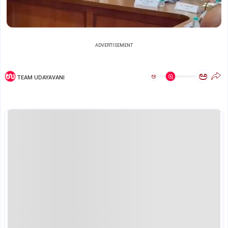
ADVERTISEMENT
ಅ
ಅ
TEAM UDAYAVANI