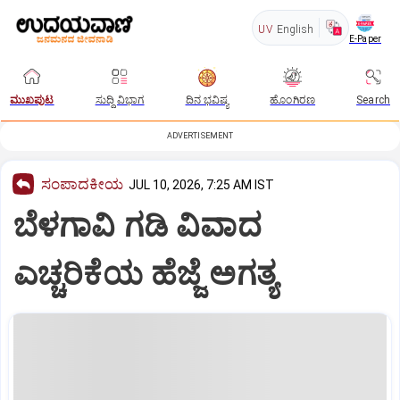
UV
English
E-Paper
ಮುಖಪುಟ
ಸುದ್ದಿ ವಿಭಾಗ
ದಿನ ಭವಿಷ್ಯ
ಹೊಂಗಿರಣ
Search
ADVERTISEMENT
ಸಂಪಾದಕೀಯ
JUL 10, 2026, 7:25 AM IST
ಬೆಳಗಾವಿ ಗಡಿ ವಿವಾದ
ಎಚ್ಚರಿಕೆಯ ಹೆಜ್ಜೆ ಅಗತ್ಯ