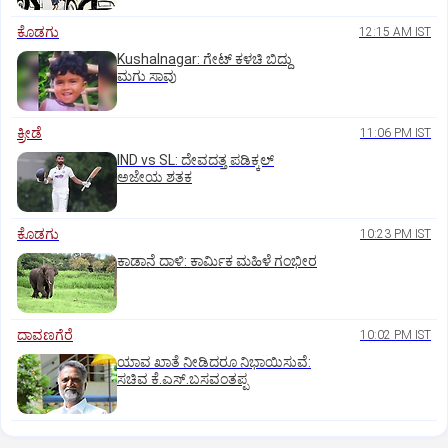
ಕೊಡಗು
12:15 AM IST
Kushalnagar: ಗೇಟ್ ಕಳಚಿ ಬಿದ್ದು
ಮಗು ಸಾವು
ಕ್ರೀಡೆ
11:06 PM IST
IND vs SL: ದೇವದತ್ತ ಪಡಿಕ್ಕಲ್‌
ಅಜೇಯ ಶತಕ
ಕೊಡಗು
10:23 PM IST
ಕಾಡಾನೆ ದಾಳಿ: ಕಾರ್ಮಿಕ ಮಹಿಳೆ ಗಂಭೀರ
ದಾವಣಗೆರೆ
10:02 PM IST
ಯಾವ ಖಾತೆ ನೀಡಿದರೂ ನಿಭಾಯಿಸುವೆ:
ಸಚಿವ ಕೆ.ಎಸ್.ಬಸವಂತಪ್ಪ