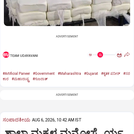
ADVERTISEMENT
ಅ
ಅ
TEAM UDAYAVANI
#Artificial Paneer
#Government
#Maharashtra
#Gujarat
#ಕೃತಕ ಪನೀರ್‌
#ಸರ
ಕಾರ
#ಮಹಾರಾಷ್ಟ್ರ
#ಗುಜರಾತ್‌
ADVERTISEMENT
ಸಂಪಾದಕೀಯ
AUG 6, 2026, 10:42 AM IST
ಶಾಲಾ ಮಕ್ಕಳ ಮನೋಸ್ಥೈರ್ಯ