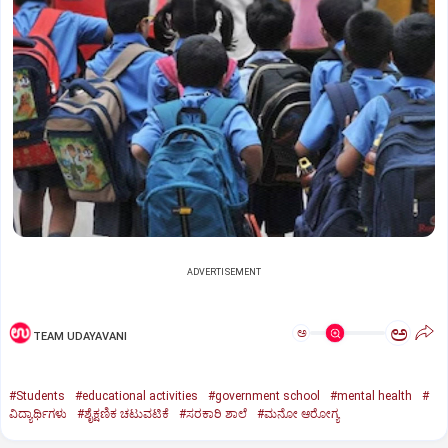
ADVERTISEMENT
ಅ
ಅ
TEAM UDAYAVANI
#Students
#educational activities
#government school
#mental health
#
ವಿದ್ಯಾರ್ಥಿಗಳು
#ಶೈಕ್ಷಣಿಕ ಚಟುವಟಿಕೆ
#ಸರಕಾರಿ ಶಾಲೆ
#ಮನೋ ಆರೋಗ್ಯ