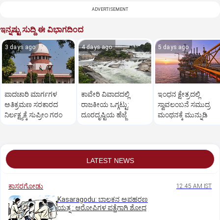
ADVERTISEMENT
ಇನ್ನಷ್ಟು ಸುದ್ದಿ ಈ ವಿಭಾಗದಿಂದ
3 days ago
4 days ago
5 days ago
ಪಾದಚಾರಿ ಮಾರ್ಗಗಳ
ಕಾವೇರಿ ವಿವಾದದಲ್ಲಿ
ಇಂಧನ ಕ್ಷೇತ್ರದಲ್ಲಿ
ಅತಿಕ್ರಮಣ ಸರಕಾರದ
ರಾಜಕೀಯ ಒಗ್ಗಟ್ಟು:
ಸ್ವಾವಲಂಬನೆ ಸಮುದ್ರ
ನಿರ್ಲಕ್ಷ್ಯಕ್ಕೆ ಸುಪ್ರೀಂ ಗರಂ
ದೂರದೃಷ್ಟಿಯ ಹೆಜ್ಜೆ
ಮಂಥನಕ್ಕೆ ಮುನ್ನುಡಿ
LATEST NEWS
ಕಾಸರಗೋಡು
12:45 AM IST
Kasaragodu: ಬಾಲಕನ ಅಪಹರಣ
ಯತ್ನ : ಆರೋಪಿಗಳ ಪತ್ತೆಗಾಗಿ ಶೋಧ