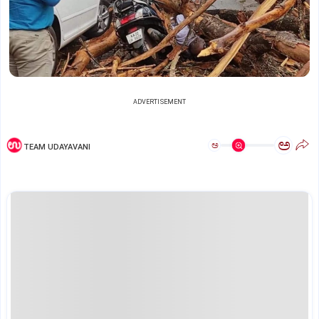
ADVERTISEMENT
ಅ
ಅ
TEAM UDAYAVANI