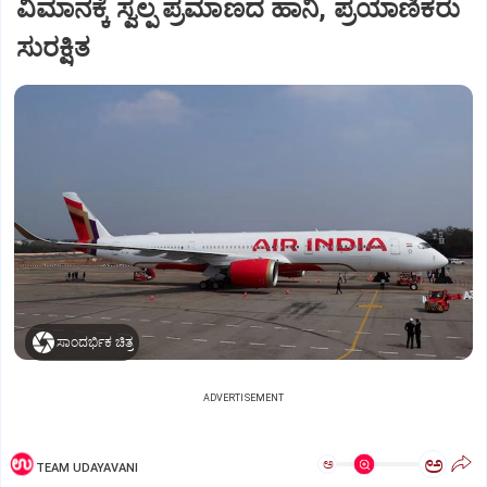
ವಿಮಾನಕ್ಕೆ ಸ್ವಲ್ಪ ಪ್ರಮಾಣದ ಹಾನಿ, ಪ್ರಯಾಣಿಕರು
ಸುರಕ್ಷಿತ
ಸಾಂದರ್ಭಿಕ ಚಿತ್ರ
ADVERTISEMENT
ಅ
ಅ
TEAM UDAYAVANI