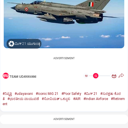
ಮಿಗ್‌ 21 ಯುಗಾಂತ್ಯ
ADVERTISEMENT
ಅ
ಅ
TEAM UDAYAVANI
#ನಿವೃತ್ತಿ
#udayavani
#Iconic MiG 21
#Poor Safety
#ಮಿಗ್‌ 21
#ಸುರಕ್ಷತಾ ಕೊರ
ತೆ
#ಭಾರತೀಯ ವಾಯುಪಡೆ
#ಸೋವಿಯತ್‌ ಒಕ್ಕೂಟ
#AIR
#Indian Airforce
#Retirem
ent
ADVERTISEMENT