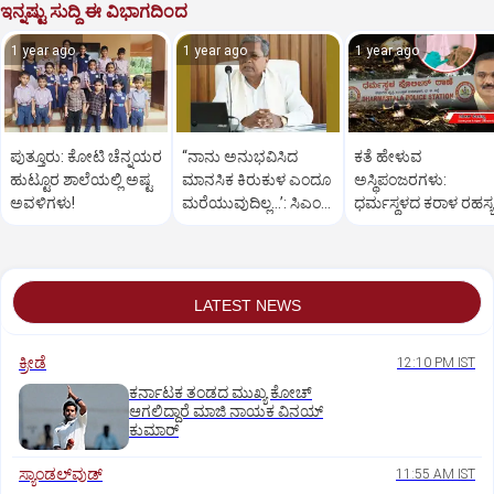
ಇನ್ನಷ್ಟು ಸುದ್ದಿ ಈ ವಿಭಾಗದಿಂದ
1 year ago
1 year ago
1 year ago
ಪುತ್ತೂರು: ಕೋಟಿ ಚೆನ್ನಯರ
“ನಾನು ಅನುಭವಿಸಿದ
ಕತೆ ಹೇಳುವ
ಹುಟ್ಟೂರ ಶಾಲೆಯಲ್ಲಿ ಅಷ್ಟ
ಮಾನಸಿಕ ಕಿರುಕುಳ ಎಂದೂ
ಅಸ್ಥಿಪಂಜರಗಳು:
ಅವಳಿಗಳು!
ಮರೆಯುವುದಿಲ್ಲ…’: ಸಿಎಂ
ಧರ್ಮಸ್ಥಳದ‌ ಕರಾಳ ರಹಸ್ಯ
ಸಿದ್ದರಾಮಯ್ಯ
ತೆರೆದಿಡಲಿದೆಯೇ ಡಿಎನ್
ಪರೀಕ್ಷೆ?
LATEST NEWS
ಕ್ರೀಡೆ
12:10 PM IST
ಕರ್ನಾಟಕ ತಂಡದ ಮುಖ್ಯ ಕೋಚ್‌
ಆಗಲಿದ್ದಾರೆ ಮಾಜಿ ನಾಯಕ ವಿನಯ್‌
ಕುಮಾರ್
ಸ್ಯಾಂಡಲ್‌ವುಡ್‌
11:55 AM IST