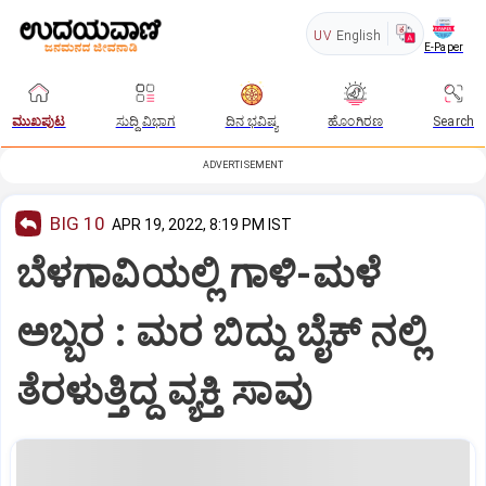
UV
English
E-Paper
ಮುಖಪುಟ
ಸುದ್ದಿ ವಿಭಾಗ
ದಿನ ಭವಿಷ್ಯ
ಹೊಂಗಿರಣ
Search
ADVERTISEMENT
BIG 10
APR 19, 2022, 8:19 PM IST
ಬೆಳಗಾವಿಯಲ್ಲಿ ಗಾಳಿ-ಮಳೆ
ಅಬ್ಬರ : ಮರ ಬಿದ್ದು ಬೈಕ್ ನಲ್ಲಿ
ತೆರಳುತ್ತಿದ್ದ ವ್ಯಕ್ತಿ ಸಾವು