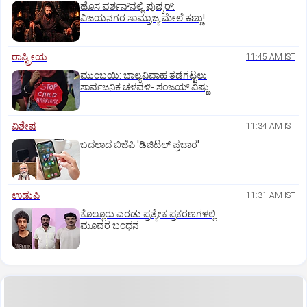
ಹೊಸ ವರ್ಶನ್‌ನಲ್ಲಿ ಪುಷ್ಕರ್‌:
ವಿಜಯನಗರ ಸಾಮ್ರಾಜ್ಯ ಮೇಲೆ ಕಣ್ಣು!
ರಾಷ್ಟ್ರೀಯ
11:45 AM IST
ಮುಂಬಯಿ: ಬಾಲ್ಯವಿವಾಹ ತಡೆಗಟ್ಟಲು
ಸಾರ್ವಜನಿಕ ಚಳವಳಿ- ಸಂಜಯ್‌ ವಿಷ್ಣು
ವಿಶೇಷ
11:34 AM IST
ಬದಲಾದ ಬಿಜೆಪಿ 'ಡಿಜಿಟಲ್‌ ಪ್ರಚಾರ'
ಉಡುಪಿ
11:31 AM IST
ಕೊಲ್ಲೂರು:ಎರಡು ಪ್ರತ್ಯೇಕ ಪ್ರಕರಣಗಳಲ್ಲಿ
ಮೂವರ ಬಂಧನ