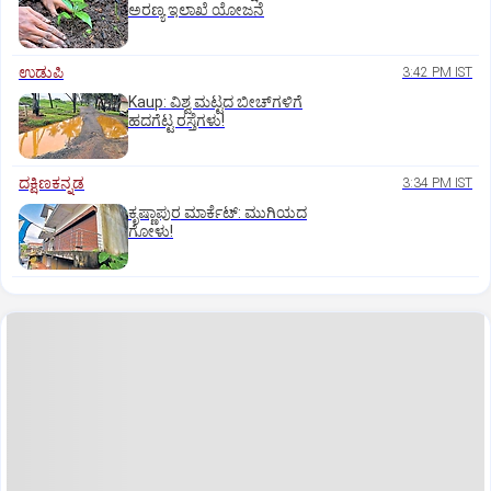
ಅರಣ್ಯ ಇಲಾಖೆ ಯೋಜನೆ
ಉಡುಪಿ
3:42 PM IST
Kaup: ವಿಶ್ವ ಮಟ್ಟದ ಬೀಚ್‌ಗಳಿಗೆ
ಹದಗೆಟ್ಟ ರಸ್ತೆಗಳು!
ದಕ್ಷಿಣಕನ್ನಡ
3:34 PM IST
ಕೃಷ್ಣಾಪುರ ಮಾರ್ಕೆಟ್‌: ಮುಗಿಯದ
ಗೋಳು!