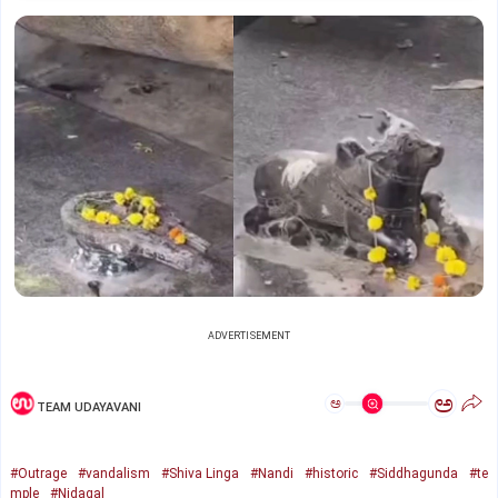
ADVERTISEMENT
ಅ
ಅ
TEAM UDAYAVANI
#Outrage
#vandalism
#Shiva Linga
#Nandi
#historic
#Siddhagunda
#te
mple
#Nidagal