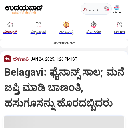
UV
English
E-Paper
ಮುಖಪುಟ
ಸುದ್ದಿ ವಿಭಾಗ
ದಿನ ಭವಿಷ್ಯ
ಹೊಂಗಿರಣ
Search
ADVERTISEMENT
ಬೆಳಗಾವಿ
JAN 24, 2025, 1:26 PM IST
Belagavi: ಫೈನಾನ್ಸ್‌ ಸಾಲ; ಮನೆ
ಜಪ್ತಿ ಮಾಡಿ ಬಾಣಂತಿ,
ಹಸುಗೂಸನ್ನು ಹೊರದಬ್ಬಿದರು