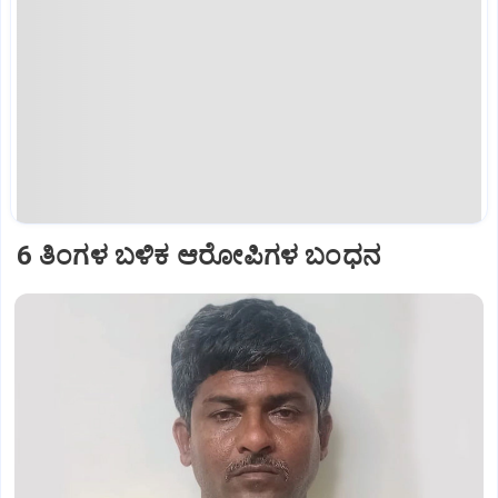
6 ತಿಂಗಳ ಬಳಿಕ ಆರೋಪಿಗಳ ಬಂಧನ