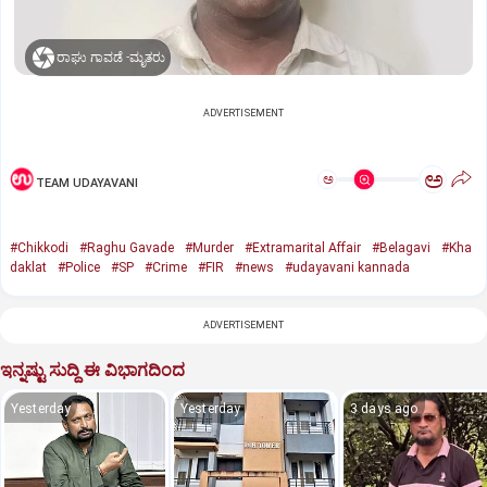
ರಾಘು ಗಾವಡೆ -ಮೃತರು
ADVERTISEMENT
ಅ
ಅ
TEAM UDAYAVANI
#Chikkodi
#Raghu Gavade
#Murder
#Extramarital Affair
#Belagavi
#Kha
daklat
#Police
#SP
#Crime
#FIR
#news
#udayavani kannada
ADVERTISEMENT
ಇನ್ನಷ್ಟು ಸುದ್ದಿ ಈ ವಿಭಾಗದಿಂದ
Yesterday
Yesterday
3 days ago