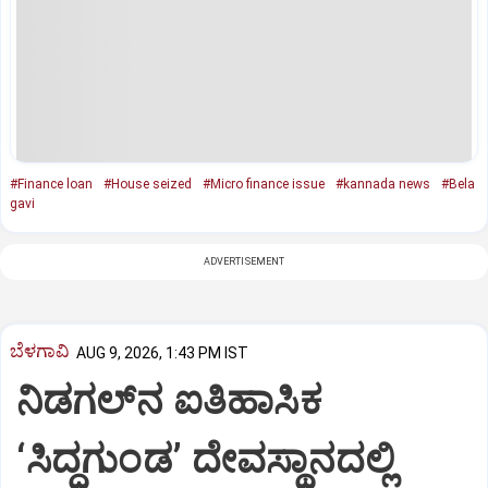
#Finance loan
#House seized
#Micro finance issue
#kannada news
#Bela
gavi
ADVERTISEMENT
ಬೆಳಗಾವಿ
AUG 9, 2026, 1:43 PM IST
ನಿಡಗಲ್‌ನ ಐತಿಹಾಸಿಕ
‘ಸಿದ್ಧಗುಂಡ’ ದೇವಸ್ಥಾನದಲ್ಲಿ