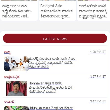
ತಾವು ಜೀವಂತವಾಗಿ
Belagavi: ಶಿವಂ
ಅಂಬೋಲಿಯ ಕಾವಳೆ‌
ಇದ್ದೇವೆಂದು ತೋರಿಸಲು
ಅಸೋಸಿಯೇಟ್ಸ್ ಮಾಲೀಕ
ಪಾಯಿಂಟ್ ನ ಕಂದಕಕ್ಕೆ
ಬಿಜೆಪಿಯವರು ಟೀಕೆ
ಶಿವಾನಂದ ನೀಲಣ್ಣವರ
ಬಿದ್ದಿದ್ದ ನಿಪ್ಪಾಣಿ ವ್ಯಕ್ತಿಯ
ಮಾಡುತ್ತಾರೆ: ಸಚಿವ ಸವದಿ
ಮನೆ ಮೇಲೆ ಇಡಿ‌ ದಾಳಿ
ಮೃತದೇಹ ಪತ್ತೆ
LATEST NEWS
ರಾಜ್ಯ
4:08 PM IST
ಹೊರಟ್ಟಿ ಬಲವಂತ ರಾಜೀನಾಮೆ: ಸಿಎಂ
ವಿರುದ್ಧ ಕ್ರಮಕ್ಕೆ ರಾಜ್ಯಪಾಲರಿಗೆ ಬಿಜೆಪಿ,
ಜೆಡಿಎಸ್ ಮನವಿ
ಉತ್ತರಕನ್ನಡ
3:57 PM IST
Honnavar: ಕಳ್ಳತನ ನಡೆಸಿ
ಜೀವಬೆದರಿಕೆಯೊಡ್ಡಿದ್ದ ಆರೋಪಿ 24
ಗಂಟೆಯೊಳಗೆ ಬಂಧನ
ಉಡುಪಿ
3:47 PM IST
Udupi: ಈ ವರ್ಷ 7 ಲಕ್ಷ ಗಿಡ ನೆಡಲು