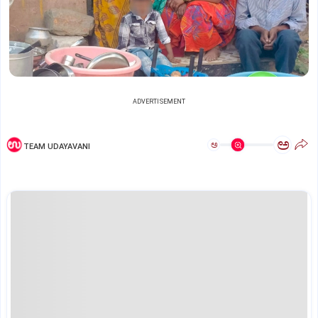
ADVERTISEMENT
ಅ
ಅ
TEAM UDAYAVANI