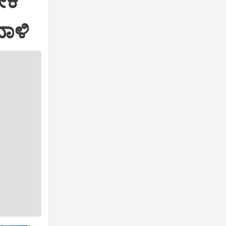
ೀಕ
ದಾಳಿ