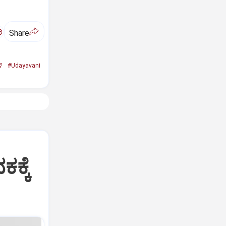
ಅ
Share
ಿ
#Udayavani
ಕ್ಕೆ