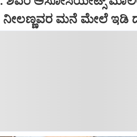
i: ಶಿವಂ ಅಸೋಸಿಯೇಟ್ಸ್ ಮಾಲ
ನೀಲಣ್ಣವರ ಮನೆ ಮೇಲೆ ಇಡಿ‌ 