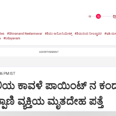
ಅ
tes
#Shivanand Neelannavar
#ಶಿವಂ ಅಸೋಸಿಯೇಟ್ಸ್
#ಶಿವಾನಂದ ನೀಲಣ್ಣವರ
#ಇಡಿ ದಾಳ
a
#Udayavani
ADVERTISEMENT
:46 PM IST
 ಕಾವಳೆ‌ ಪಾಯಿಂಟ್ ನ ಕಂದಕ
ಿಪ್ಪಾಣಿ ವ್ಯಕ್ತಿಯ ಮೃತದೇಹ ಪತ್ತೆ