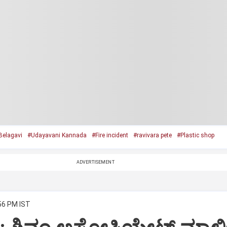
Belagavi
#Udayavani Kannada
#Fire incident
#ravivara pete
#Plastic shop
ADVERTISEMENT
:56 PM IST