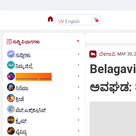
English
UV
ಸುದ್ದಿ ವಿಭಾಗಗಳು
ಬೆಳಗಾವಿ
MAY 30, 2
ಸುದ್ದಿಗಳು
Belagavi
ನಿಮ್ಮ ಜಿಲ್ಲೆ
ಕಾಮನ್‌ ವೆಲ್ತ್‌ ಗೇಮ್ಸ್‌
ಅವಘಡ: ಹೊ
ಸಿನೆಮಾ
ಕ್ರೀಡೆ
ವೆಬ್ ಎಕ್ಸ್‌ಕ್ಲೂಸಿವ್
ಕ್ರೈಮ್
ವೈವಿಧ್ಯ