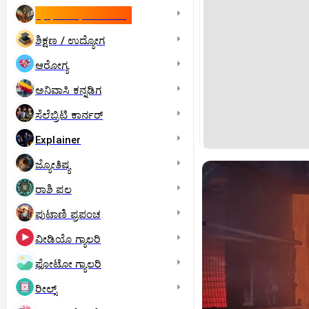
ಇಸ್ರೇಲ್- ಇರಾನ್‌ ಯುದ್ಧ
ಶಿಕ್ಷಣ / ಉದ್ಯೋಗ
ಆರೋಗ್ಯ
ಅನಿವಾಸಿ ಕನ್ನಡಿಗ
ಸೆಲೆಬ್ರಿಟಿ ಕಾರ್ನರ್‌
Explainer
ಜ್ಯೋತಿಷ್ಯ
ರಾಶಿ ಫಲ
ಪುಟಾಣಿ ಪ್ರಪಂಚ
ವೀಡಿಯೊ ಗ್ಯಾಲರಿ
ಫೋಟೋ ಗ್ಯಾಲರಿ
ರೀಲ್ಸ್