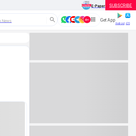
SUBSCRIBE
E-Paper
Get App
h News
Android
iOS