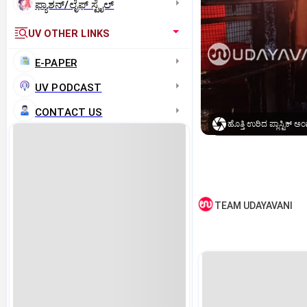
ಫ್ಯಾಶನ್/ಲೈಫ್‌ ಸ್ಟೈಲ್
UV OTHER LINKS
E-PAPER
UV PODCAST
CONTACT US
ಹೊತ್ತಿ ಉರಿದ ಪ್ಲಾಸ್ಟಿಕ್ ಅಂ
TEAM UDAYAVANI