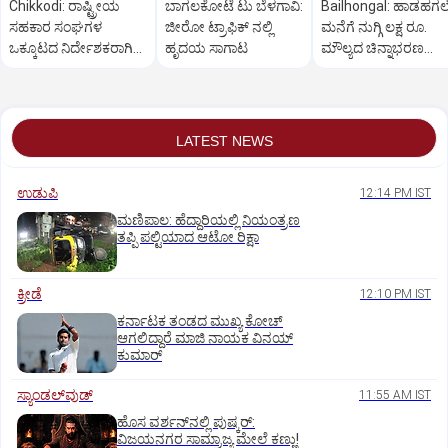
Chikkodi: ರಾಷ್ಟ್ರೀಯ
ಬಾಗಲಕೋಟೆ ಟು ಬೆಳಗಾವಿ:
Bailhongal: ಹಾಡಹಗ
ಸಹಕಾರ ಸಂಘಗಳ
ಜೀರೋ ಟ್ರಾಫಿಕ್ ನಲ್ಲಿ
ಮನೆಗೆ ನುಗ್ಗಿ ಲಕ್ಷ ರೂ.
ಒಕ್ಕೂಟದ ನಿರ್ದೇಶಕರಾಗಿ
ಹೃದಯ ಸಾಗಾಟ
ಮೌಲ್ಯದ ಚಿನ್ನಾಭರಣ
ಅಣ್ಣಾಸಾಹೇಬ ಜೊಲ್ಲೆ ಆಯ್ಕೆ
ಕಳ್ಳತನ: ಆರೋಪಿ ಬಂಧ
LATEST NEWS
ಉಡುಪಿ
12:14 PM IST
ಮಣಿಪಾಲ: ಹೆದ್ದಾರಿಯಲ್ಲಿ ನಿಯಂತ್ರಣ
ತಪ್ಪಿ ಪಲ್ಟಿಯಾದ ಆಟೋ ರಿಕ್ಷಾ
ಕ್ರೀಡೆ
12:10 PM IST
ಕರ್ನಾಟಕ ತಂಡದ ಮುಖ್ಯ ಕೋಚ್‌
ಆಗಲಿದ್ದಾರೆ ಮಾಜಿ ನಾಯಕ ವಿನಯ್‌
ಕುಮಾರ್
ಸ್ಯಾಂಡಲ್‌ವುಡ್‌
11:55 AM IST
ಹೊಸ ವರ್ಶನ್‌ನಲ್ಲಿ ಪುಷ್ಕರ್‌:
ವಿಜಯನಗರ ಸಾಮ್ರಾಜ್ಯ ಮೇಲೆ ಕಣ್ಣು!