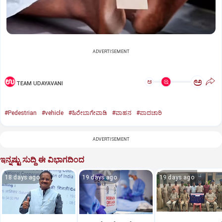
ADVERTISEMENT
ಅ
ಅ
TEAM UDAYAVANI
#Pedestrian
#vehicle
#ಹಿರೇಬಾಗೇವಾಡಿ
#ವಾಹನ
#ಪಾದಚಾರಿ
ADVERTISEMENT
ಇನ್ನಷ್ಟು ಸುದ್ದಿ ಈ ವಿಭಾಗದಿಂದ
18 days ago
19 days ago
19 days ago