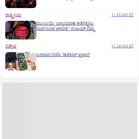
ರಾಷ್ಟ್ರೀಯ
11:45 AM IST
ಮುಂಬಯಿ: ಬಾಲ್ಯವಿವಾಹ ತಡೆಗಟ್ಟಲು
ಸಾರ್ವಜನಿಕ ಚಳವಳಿ- ಸಂಜಯ್‌ ವಿಷ್ಣು
ವಿಶೇಷ
11:34 AM IST
ಬದಲಾದ ಬಿಜೆಪಿ 'ಡಿಜಿಟಲ್‌ ಪ್ರಚಾರ'