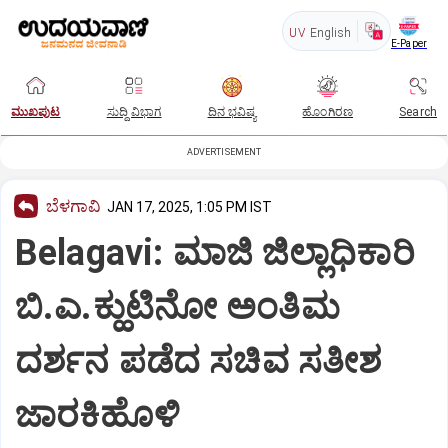
UV
English
E-Paper
ಮುಖಪುಟ
ಸುದ್ದಿ ವಿಭಾಗ
ದಿನ ಭವಿಷ್ಯ
ಹೊಂಗಿರಣ
Search
ADVERTISEMENT
ಬೆಳಗಾವಿ
JAN 17, 2025, 1:05 PM IST
Belagavi: ಮಾಜಿ ಜಿಲ್ಲಾಧಿಕಾರಿ
ಬಿ.ಎ.ಕ್ಹುಟಿನೋ ಅಂತಿಮ
ದರ್ಶನ ಪಡೆದ ಸಚಿವ ಸತೀಶ
ಜಾರಕಿಹೊಳಿ