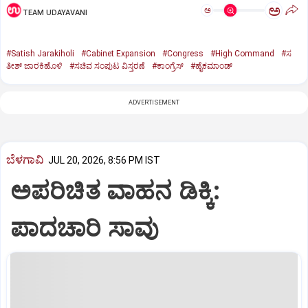
ಅ
ಅ
TEAM UDAYAVANI
#Satish Jarakiholi
#Cabinet Expansion
#Congress
#High Command
#ಸ
ತೀಶ್ ಜಾರಕಿಹೊಳಿ
#ಸಚಿವ ಸಂಪುಟ ವಿಸ್ತರಣೆ
#ಕಾಂಗ್ರೆಸ್
#ಹೈಕಮಾಂಡ್
ADVERTISEMENT
ಬೆಳಗಾವಿ
JUL 20, 2026, 8:56 PM IST
ಅಪರಿಚಿತ ವಾಹನ ಡಿಕ್ಕಿ:
ಪಾದಚಾರಿ ಸಾವು