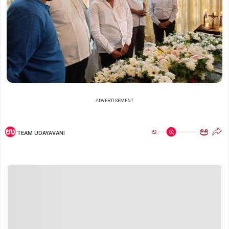
ADVERTISEMENT
ಅ
ಅ
TEAM UDAYAVANI