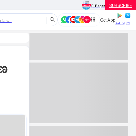
SUBSCRIBE
E-Paper
Get App
h News
Android
iOS
ರಣ