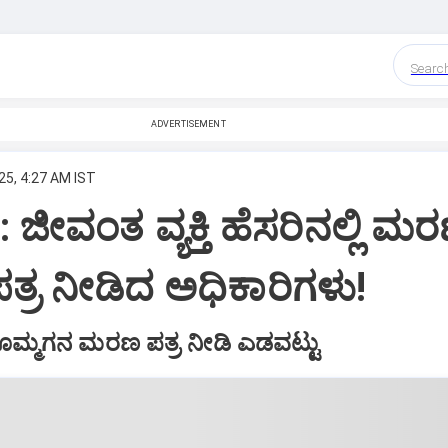
Searc
ADVERTISEMENT
25, 4:27 AM IST
 ಜೀವಂತ ವ್ಯಕ್ತಿ ಹೆಸರಿನಲ್ಲಿ ಮ
ತ್ರ ನೀಡಿದ ಅಧಿಕಾರಿಗಳು!
ೊಮ್ಮಗನ ಮರಣ ಪತ್ರ ನೀಡಿ ಎಡವಟ್ಟು