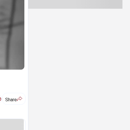
ಅ
Share