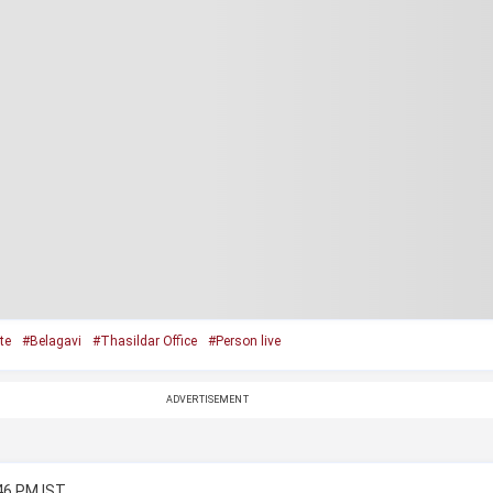
te
#Belagavi
#Thasildar Office
#Person live
ADVERTISEMENT
:46 PM IST