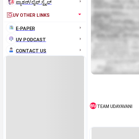
ಫ್ಯಾಶನ್/ಲೈಫ್‌ ಸ್ಟೈಲ್
UV OTHER LINKS
E-PAPER
UV PODCAST
CONTACT US
TEAM UDAYAVANI