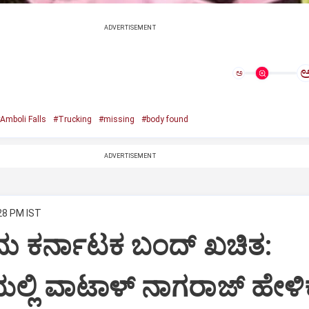
ADVERTISEMENT
ಅ
Amboli Falls
#Trucking
#missing
#body found
ADVERTISEMENT
:28 PM IST
ು ಕರ್ನಾಟಕ ಬಂದ್ ಖಚಿತ:
ಲ್ಲಿ ವಾಟಾಳ್ ನಾಗರಾಜ್ ಹೇಳಿಕ