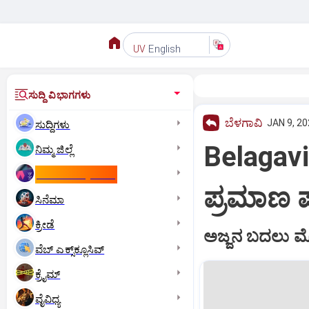
English
UV
ಸುದ್ದಿ ವಿಭಾಗಗಳು
ಬೆಳಗಾವಿ
JAN 9, 20
ಸುದ್ದಿಗಳು
Belagavi:
ನಿಮ್ಮ ಜಿಲ್ಲೆ
ಕಾಮನ್‌ ವೆಲ್ತ್‌ ಗೇಮ್ಸ್‌
ಪ್ರಮಾಣ ಪ
ಸಿನೆಮಾ
ಕ್ರೀಡೆ
ಅಜ್ಜನ ಬದಲು ಮ
ವೆಬ್ ಎಕ್ಸ್‌ಕ್ಲೂಸಿವ್
ಕ್ರೈಮ್
ವೈವಿಧ್ಯ