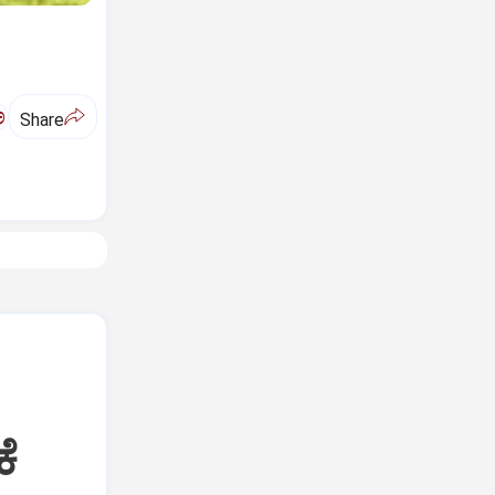
ಅ
Share
ೆ