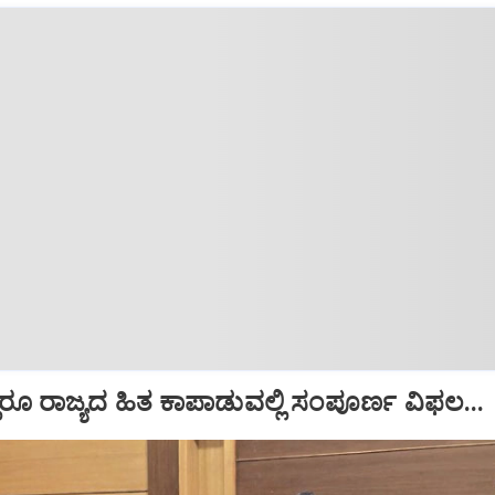
್ಲರೂ ರಾಜ್ಯದ ಹಿತ ಕಾಪಾಡುವಲ್ಲಿ ಸಂಪೂರ್ಣ ವಿಫಲ...