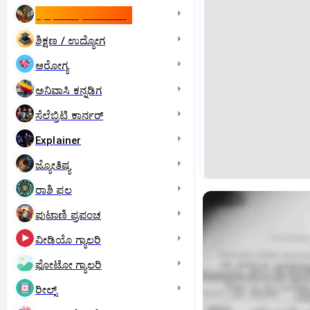
ಇಸ್ರೇಲ್- ಇರಾನ್‌ ಯುದ್ಧ
ಶಿಕ್ಷಣ / ಉದ್ಯೋಗ
ಆರೋಗ್ಯ
ಅನಿವಾಸಿ ಕನ್ನಡಿಗ
ಸೆಲೆಬ್ರಿಟಿ ಕಾರ್ನರ್‌
Explainer
ಜ್ಯೋತಿಷ್ಯ
ರಾಶಿ ಫಲ
ಪುಟಾಣಿ ಪ್ರಪಂಚ
ವೀಡಿಯೊ ಗ್ಯಾಲರಿ
ಫೋಟೋ ಗ್ಯಾಲರಿ
ರೀಲ್ಸ್