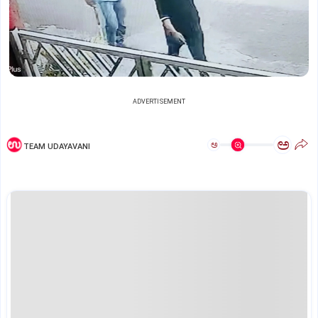
ADVERTISEMENT
ಅ
ಅ
TEAM UDAYAVANI