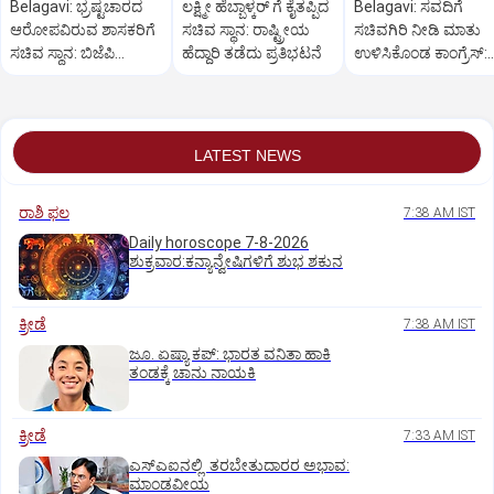
Belagavi: ಭ್ರಷ್ಟಚಾರದ
ಲಕ್ಷ್ಮೀ ಹೆಬ್ಬಾಳ್ಕರ್ ಗೆ ಕೈತಪ್ಪಿದ
Belagavi: ಸವದಿಗೆ
ಆರೋಪವಿರುವ ಶಾಸಕರಿಗೆ
ಸಚಿವ ಸ್ಥಾನ: ರಾಷ್ಟ್ರೀಯ
ಸಚಿವಗಿರಿ ನೀಡಿ ಮಾತು
ಸಚಿವ ಸ್ಥಾನ: ಬಿಜೆಪಿ
ಹೆದ್ದಾರಿ ತಡೆದು ಪ್ರತಿಭಟನೆ
ಉಳಿಸಿಕೊಂಡ ಕಾಂಗ್ರೆಸ್:‌
ಕಾರ್ಯಕರ್ತರ ಪ್ರತಿಭಟನೆ
ಹೆಬ್ಬಾಳ್ಕರ್‌ ಗೆ ನಿರಾಸೆ
LATEST NEWS
ರಾಶಿ ಫಲ
7:38 AM IST
Daily horoscope 7-8-2026
ಶುಕ್ರವಾರ:ಕನ್ಯಾನ್ವೇಷಿಗಳಿಗೆ ಶುಭ ಶಕುನ
ಕ್ರೀಡೆ
7:38 AM IST
ಜೂ. ಏಷ್ಯಾ ಕಪ್‌: ಭಾರತ ವನಿತಾ ಹಾಕಿ
ತಂಡಕ್ಕೆ ಚಾನು ನಾಯಕಿ
ಕ್ರೀಡೆ
7:33 AM IST
ಎಸ್‌ಎಐನಲ್ಲಿ ತರಬೇತುದಾರರ ಅಭಾವ:
ಮಾಂಡವೀಯ