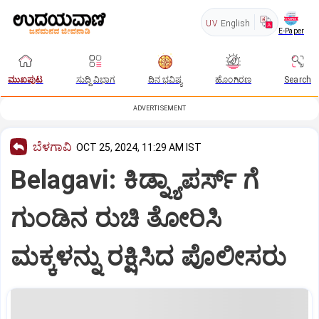
UV
English
E-Paper
ಮುಖಪುಟ
ಸುದ್ದಿ ವಿಭಾಗ
ದಿನ ಭವಿಷ್ಯ
ಹೊಂಗಿರಣ
Search
ADVERTISEMENT
ಬೆಳಗಾವಿ
OCT 25, 2024, 11:29 AM IST
Belagavi: ಕಿಡ್ನ್ಯಾಪರ್ಸ್‌ ಗೆ
ಗುಂಡಿನ ರುಚಿ ತೋರಿಸಿ
ಮಕ್ಕಳನ್ನು ರಕ್ಷಿಸಿದ ಪೊಲೀಸರು