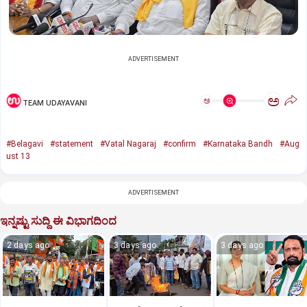
ADVERTISEMENT
ಅ
ಅ
TEAM UDAYAVANI
#Belagavi
#statement
#Vatal Nagaraj
#confirm
#Karnataka Bandh
#Aug
ust 13
ADVERTISEMENT
ಇನ್ನಷ್ಟು ಸುದ್ದಿ ಈ ವಿಭಾಗದಿಂದ
2 days ago
3 days ago
3 days ago