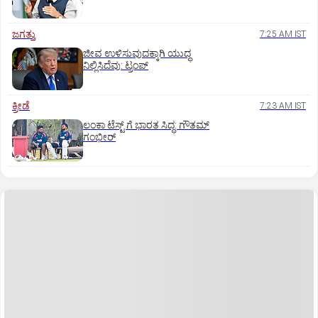
ಜಗತ್ತು
7:25 AM IST
ಜೀವ ಉಳಿಸುವುದಕ್ಕಾಗಿ ಯುದ್ಧ
ನಿಲ್ಲಿಸಿದೆವು: ಟ್ರಂಪ್‌
ಕ್ರೀಡೆ
7:23 AM IST
ಲಂಕಾ ಟೆಸ್ಟ್‌ ಗೆ ಭಾರತ ಸಿದ್ಧ: ಗೌತಮ್‌
ಗಂಭೀರ್‌