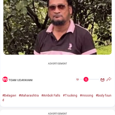
ADVERTISEMENT
ಅ
ಅ
TEAM UDAYAVANI
#Belagavi
#Maharashtra
#Amboli Falls
#Trucking
#missing
#body foun
d
ADVERTISEMENT