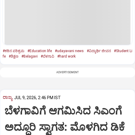
#ಕಠಿನ ಪರಿಶ್ರಮ
#Education life
#udayavani news
#ವಿದ್ಯಾರ್ಥಿ ಜೀವನ
#Student Li
fe
#ಶಿಕ್ಷಣ
#Belagavi
#ಬೆಳಗಾವಿ
#hard work
ADVERTISEMENT
ರಾಜ್ಯ
JUL 9, 2026, 2:46 PM IST
ಬೆಳಗಾವಿಗೆ ಆಗಮಿಸಿದ ಸಿಎಂಗೆ
ಅದ್ಧೂರಿ ಸ್ವಾಗತ: ಮೊಳಗಿದ ಡಿಕೆ‌