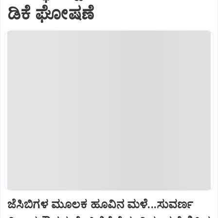
ಡಿಕೆ ಘೋಷಣೆ
ಜೆಸಿಬಿಗಳ ಮೂಲಕ ಹೂವಿನ ಮಳೆ...ಸುವರ್ಣ