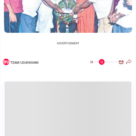
ADVERTISEMENT
ಅ
ಅ
TEAM UDAYAVANI