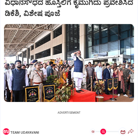
ವಿಧಾನಸೌಧದ ಹೊಸ್ತಿಲಿಗೆ ಕೈಮುಗಿದು ಪ್ರವೇಶಿಸಿದ
ಡಿಕೆಶಿ, ವಿಶೇಷ ಪೂಜೆ
ADVERTISEMENT
ಅ
ಅ
TEAM UDAYAVANI