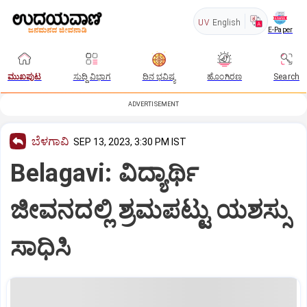
UV
English
E-Paper
ಮುಖಪುಟ
ಸುದ್ದಿ ವಿಭಾಗ
ದಿನ ಭವಿಷ್ಯ
ಹೊಂಗಿರಣ
Search
ADVERTISEMENT
ಬೆಳಗಾವಿ
SEP 13, 2023, 3:30 PM IST
Belagavi: ವಿದ್ಯಾರ್ಥಿ
ಜೀವನದಲ್ಲಿ ಶ್ರಮಪಟ್ಟು ಯಶಸ್ಸು
ಸಾಧಿಸಿ