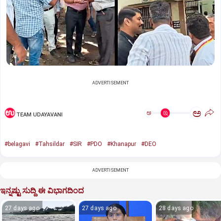
ADVERTISEMENT
ಅ
ಅ
TEAM UDAYAVANI
#belagavi
#Tahsildar
#SIR
#PDO
#Khanapur
#DEO
ADVERTISEMENT
ಇನ್ನಷ್ಟು ಸುದ್ದಿ ಈ ವಿಭಾಗದಿಂದ
27 days ago
27 days ago
28 days ago