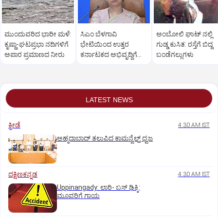
ಮುಂದುವರಿದ ಭಾರೀ ಮಳೆ:
ಸಿಎಂ ಬೆಳಗಾವಿ
ಅಂಬೋಲಿ ಘಾಟ್ ನಲ್ಲಿ
ಕೃಷ್ಣಾ-ಘಟಪ್ರಭಾ ನದಿಗಳಿಗೆ
ಭೇಟಿಯಿಂದ ಉತ್ತರ
ಗುಡ್ಡ ಕುಸಿತ: ರಸ್ತೆಗೆ ಬಿದ್ದ
ಅಪಾರ ಪ್ರಮಾಣದ ನೀರು
ಕರ್ನಾಟಕದ ಅಭಿವೃದ್ಧಿಗೆ
ಬಂಡೆಗಲ್ಲುಗಳು
ಹೊಸ ವೇಗ: ಹೆಬ್ಬಾಳ್ಕರ್
LATEST NEWS
ಕ್ರೀಡೆ
4:30 AM IST
ಅಹ್ಮದಾಬಾದ್‌ ತಲುಪಿದ ಕಾಮನ್ವೆಲ್ತ್ ಧ್ವಜ
ದಕ್ಷಿಣಕನ್ನಡ
4:30 AM IST
Uppinangady: ಲಾರಿ- ಬಸ್‌ ಢಿಕ್ಕಿ:
ಮೂವರಿಗೆ ಗಾಯ