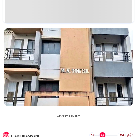
ADVERTISEMENT
ಅ
ಅ
TEAM UDAYAVANI