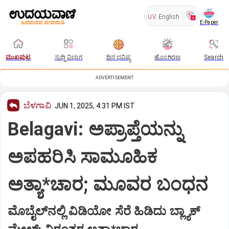
UV
English
E-Paper
ಮುಖಪುಟ
ಸುದ್ದಿ ವಿಭಾಗ
ದಿನ ಭವಿಷ್ಯ
ಹೊಂಗಿರಣ
Search
ADVERTISEMENT
ಬೆಳಗಾವಿ
JUN 1, 2025, 4:31 PM IST
Belagavi: ಅಪ್ರಾಪ್ತೆಯನ್ನು‌
ಅಪಹರಿಸಿ ಸಾಮೂಹಿಕ
ಅತ್ಯಾ*ಚಾರ; ಮೂವರ ಬಂಧನ
ಮೊಬೈಲ್‌ನಲ್ಲಿ ವಿಡಿಯೋ ಸೆರೆ ಹಿಡಿದು ಬ್ಲ್ಯಾಕ್