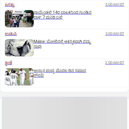
ಜಗತ್ತು
3:00 AM IST
ಥಾಯ್ಲೆಂಡಲ್ಲಿ 14ರ ಬಾಲಕನಿಂದ ಗುಂಡಿನ
ದಾಳಿ: 7 ಮಂದಿ ಬಲಿ
ಉಡುಪಿ
3:00 AM IST
Malpe: ಬೋಟಿನಲ್ಲಿ ಆಕಸ್ಮಿಕವಾಗಿ ಬಿದ್ದು
ಸಾವು
ಕ್ರೀಡೆ
2:00 AM IST
ಅಭ್ಯಾಸ ಪಂದ್ಯ: ಮೊದಲ ದಿನ ಸಮಾನ
ಗೌರವ