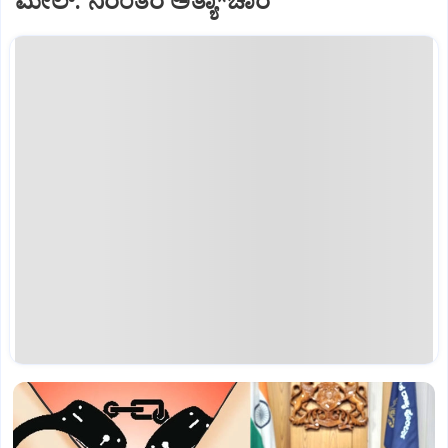
ಮೇಲ್: ನಿರಂತರ ಅತ್ಯಾ*ಚಾರ