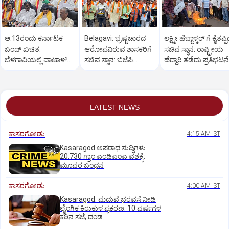
ಆ.13ರಂದು ಕರ್ನಾಟಕ
Belagavi: ಭ್ರಷ್ಟಚಾರದ
ಲಕ್ಷ್ಮೀ ಹೆಬ್ಬಾಳ್ಕರ್ ಗೆ ಕೈತಪ್ಪ
ಬಂದ್ ಖಚಿತ:
ಆರೋಪವಿರುವ ಶಾಸಕರಿಗೆ
ಸಚಿವ ಸ್ಥಾನ: ರಾಷ್ಟ್ರೀಯ
ಬೆಳಗಾವಿಯಲ್ಲಿ ವಾಟಾಳ್
ಸಚಿವ ಸ್ಥಾನ: ಬಿಜೆಪಿ
ಹೆದ್ದಾರಿ ತಡೆದು ಪ್ರತಿಭಟನೆ
ನಾಗರಾಜ್ ಹೇಳಿಕೆ
ಕಾರ್ಯಕರ್ತರ ಪ್ರತಿಭಟನೆ
LATEST NEWS
ಕಾಸರಗೋಡು
4:15 AM IST
Kasaragod ಅಪರಾಧ ಸುದ್ದಿಗಳು
20.730 ಗ್ರಾಂ ಎಂಡಿಎಂಎ ವಶಕ್ಕೆ:
ಮೂವರ ಬಂಧನ
ಕಾಸರಗೋಡು
4:00 AM IST
Kasaragod: ಮದುವೆ ಭರವಸೆ ನೀಡಿ
ಲೈಂಗಿಕ ಕಿರುಕುಳ ಪ್ರಕರಣ: 10 ವರ್ಷಗಳ
ಕಠಿನ ಸಜೆ, ದಂಡ