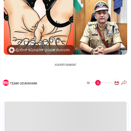
ಪೊಲೀಸ್ ಕಮೀಷನರ್ ಭೂಷಣ್ ಗುಲಾಬರಾವ್ ಬೊರಸೆ
ADVERTISEMENT
ಅ
ಅ
TEAM UDAYAVANI