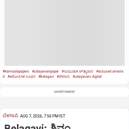
#Kannadapapers
#udayavanipaper
#ಸಾಮೂಹಿಕ ಅ*ತ್ಯಾಚಾರ
#accused arreste
d
#ಆರೋಪಿಗಳ ಬಂಧನ
#Belagavi
#ಬೆಳಗಾವಿ
#udayavani digital
ADVERTISEMENT
ಬೆಳಗಾವಿ
AUG 7, 2026, 7:56 PM IST
Belagavi: ಶಿವಂ