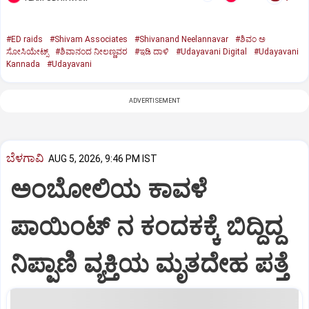
#ED raids
#Shivam Associates
#Shivanand Neelannavar
#ಶಿವಂ ಅ
ಸೋಸಿಯೇಟ್ಸ್
#ಶಿವಾನಂದ ನೀಲಣ್ಣವರ
#ಇಡಿ ದಾಳಿ
#Udayavani Digital
#Udayavani
Kannada
#Udayavani
ADVERTISEMENT
ಬೆಳಗಾವಿ
AUG 5, 2026, 9:46 PM IST
ಅಂಬೋಲಿಯ ಕಾವಳೆ‌
ಪಾಯಿಂಟ್ ನ ಕಂದಕಕ್ಕೆ ಬಿದ್ದಿದ್ದ
ನಿಪ್ಪಾಣಿ ವ್ಯಕ್ತಿಯ ಮೃತದೇಹ ಪತ್ತೆ