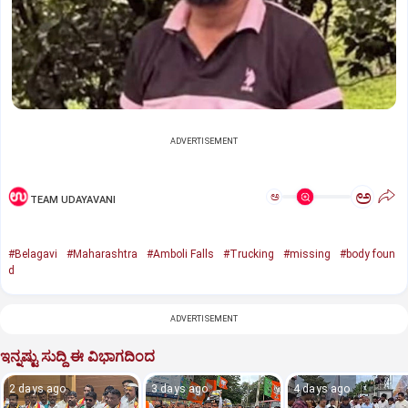
ADVERTISEMENT
ಅ
ಅ
TEAM UDAYAVANI
#Belagavi
#Maharashtra
#Amboli Falls
#Trucking
#missing
#body foun
d
ADVERTISEMENT
ಇನ್ನಷ್ಟು ಸುದ್ದಿ ಈ ವಿಭಾಗದಿಂದ
2 days ago
3 days ago
4 days ago