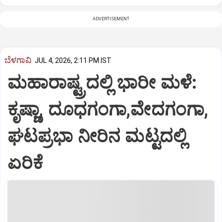
ADVERTISEMENT
ಬೆಳಗಾವಿ
JUL 4, 2026, 2:11 PM IST
ಮಹಾರಾಷ್ಟ್ರದಲ್ಲಿ ಭಾರೀ ಮಳೆ:
ಕೃಷ್ಣಾ, ದೂಧಗಂಗಾ,ವೇದಗಂಗಾ,
ಘಟಪ್ರಭಾ ನೀರಿನ ಮಟ್ಟದಲ್ಲಿ
ಏರಿಕೆ