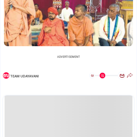
ADVERTISEMENT
ಅ
ಅ
TEAM UDAYAVANI