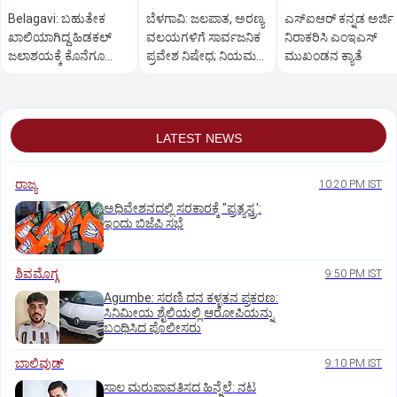
Belagavi: ಬಹುತೇಕ
ಬೆಳಗಾವಿ: ಜಲಪಾತ, ಅರಣ್ಯ
ಎಸ್‌ಐಆರ್ ಕನ್ನಡ ಅರ್ಜಿ
ಖಾಲಿಯಾಗಿದ್ದ ಹಿಡಕಲ್
ವಲಯಗಳಿಗೆ ಸಾರ್ವಜನಿಕ
ನಿರಾಕರಿಸಿ ಎಂಇಎಸ್
ಜಲಾಶಯಕ್ಕೆ ಕೊನೆಗೂ
ಪ್ರವೇಶ ನಿಷೇಧ; ನಿಯಮ
ಮುಖಂಡನ ಕ್ಯಾತೆ
ಒಳಹರಿವು ಆರಂಭ
ಮೀರಿದರೆ ಕಾನೂನು ಕ್ರಮ
LATEST NEWS
ರಾಜ್ಯ
10:20 PM IST
ಅಧಿವೇಶನದಲ್ಲಿ ಸರಕಾರಕ್ಕೆ "ಪ್ರತ್ಯಸ್ತ್ರ':
ಇಂದು ಬಿಜೆಪಿ ಸಭೆ
ಶಿವಮೊಗ್ಗ
9:50 PM IST
Agumbe: ಸರಣಿ ದನ ಕಳ್ಳತನ ಪ್ರಕರಣ:
ಸಿನಿಮೀಯ ಶೈಲಿಯಲ್ಲಿ ಆರೋಪಿಯನ್ನು
ಬಂಧಿಸಿದ ಪೊಲೀಸರು
ಬಾಲಿವುಡ್‌
9:10 PM IST
ಸಾಲ ಮರುಪಾವತಿಸದ ಹಿನ್ನೆಲೆ: ನಟ