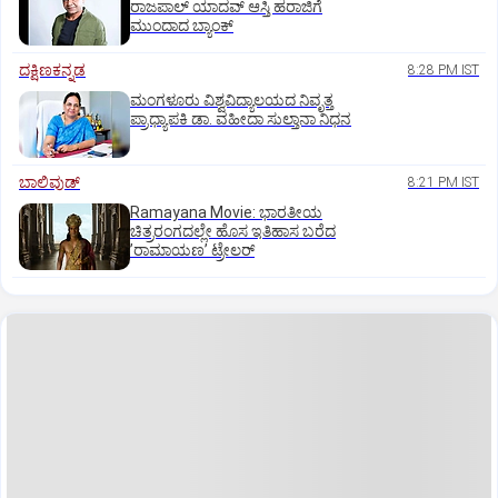
ರಾಜಪಾಲ್ ಯಾದವ್‌ ಆಸ್ತಿ ಹರಾಜಿಗೆ
ಮುಂದಾದ ಬ್ಯಾಂಕ್
ದಕ್ಷಿಣಕನ್ನಡ
8:28 PM IST
ಮಂಗಳೂರು ವಿಶ್ವವಿದ್ಯಾಲಯದ ನಿವೃತ್ತ
ಪ್ರಾಧ್ಯಾಪಕಿ ಡಾ. ವಹೀದಾ ಸುಲ್ತಾನಾ ನಿಧನ
ಬಾಲಿವುಡ್‌
8:21 PM IST
Ramayana Movie: ಭಾರತೀಯ
ಚಿತ್ರರಂಗದಲ್ಲೇ ಹೊಸ ಇತಿಹಾಸ ಬರೆದ
ʼರಾಮಾಯಣʼ ಟ್ರೇಲರ್