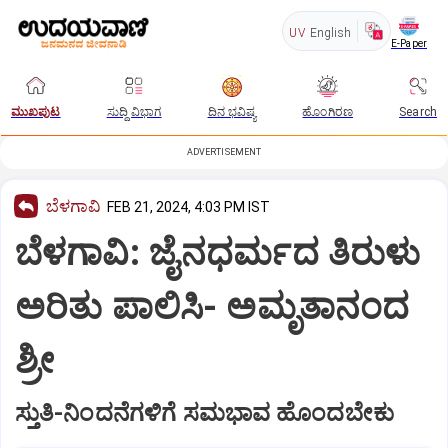
UV
English
E-Paper
ಮುಖಪುಟ
ಸುದ್ದಿ ವಿಭಾಗ
ದಿನ ಭವಿಷ್ಯ
ಹೊಂಗಿರಣ
Search
ADVERTISEMENT
ಬೆಳಗಾವಿ
FEB 21, 2024, 4:03 PM IST
ಬೆಳಗಾವಿ: ಜೈನಧರ್ಮದ ತಿರುಳು
ಅರಿತು ಪಾಲಿಸಿ- ಅಮೃತಾನಂದ
ಶ್ರೀ
ಸ್ತುತಿ-ನಿಂದನೆಗಳಿಗೆ ಸಮಭಾವ ಹೊಂದಬೇಕು