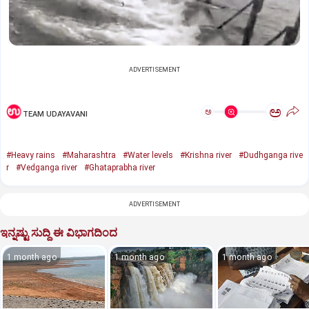
ADVERTISEMENT
ಅ
ಅ
TEAM UDAYAVANI
#Heavy rains
#Maharashtra
#Water levels
#Krishna river
#Dudhganga rive
r
#Vedganga river
#Ghataprabha river
ADVERTISEMENT
ಇನ್ನಷ್ಟು ಸುದ್ದಿ ಈ ವಿಭಾಗದಿಂದ
1 month ago
1 month ago
1 month ago