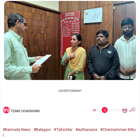
ADVERTISEMENT
ಅ
ಅ
TEAM UDAYAVANI
#Kannada News
#Belagavi
#Tahsildar
#euthanasia
#Chennamman Kittu
r