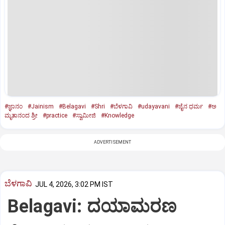
#ಜ್ಞಾನಂ
#Jainism
#Belagavi
#Shri
#ಬೆಳಗಾವಿ
#udayavani
#ಜೈನ ಧರ್ಮ
#ಅ
ಮೃತಾನಂದ ಶ್ರೀ
#practice
#ಸ್ವಾಮೀಜಿ
#Knowledge
ADVERTISEMENT
ಬೆಳಗಾವಿ
JUL 4, 2026, 3:02 PM IST
Belagavi: ದಯಾಮರಣ