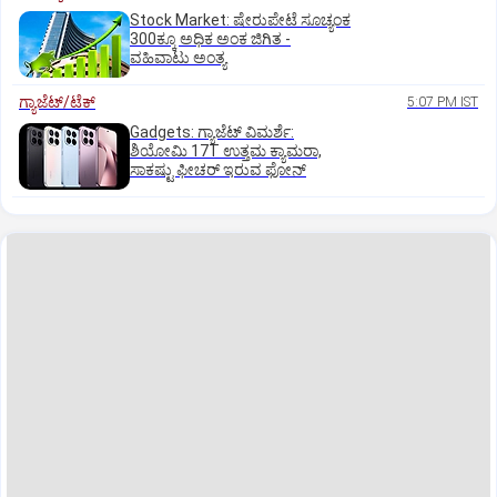
Stock Market: ಷೇರುಪೇಟೆ ಸೂಚ್ಯಂಕ
300ಕ್ಕೂ ಅಧಿಕ ಅಂಕ ಜಿಗಿತ -
ವಹಿವಾಟು ಅಂತ್ಯ
ಗ್ಯಾಜೆಟ್/ಟೆಕ್
5:07 PM IST
Gadgets: ಗ್ಯಾಜೆಟ್ ವಿಮರ್ಶೆ:
ಶಿಯೋಮಿ 17T ಉತ್ತಮ ಕ್ಯಾಮರಾ,
ಸಾಕಷ್ಟು ಫೀಚರ್ ಇರುವ ಫೋನ್