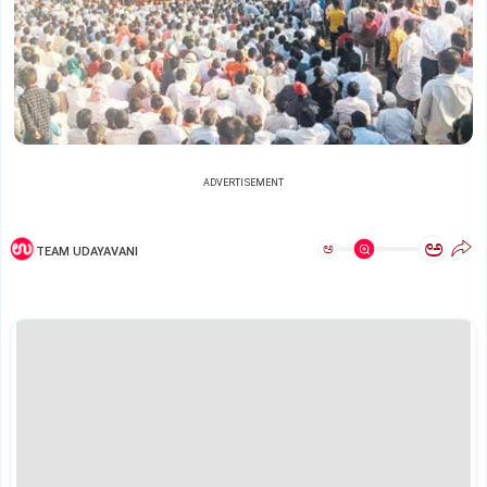
ADVERTISEMENT
ಅ
ಅ
TEAM UDAYAVANI