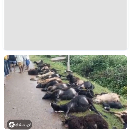
ಘಟನಾ ಸ್ಥಳ