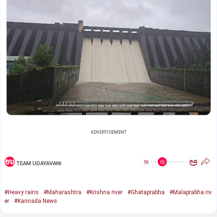
ADVERTISEMENT
ಅ
ಅ
TEAM UDAYAVANI
#Heavy rains
#Maharashtra
#Krishna river
#Ghataprabha
#Malaprabha riv
er
#Kannada News