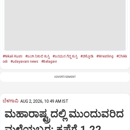
#Nikali Kusti
#ಜಂಗಿ ನಿಕಾಲಿ ಕುಸ್ತಿ
#ಜನಮನ ಗೆದ್ದ ಕುಸ್ತಿ
#ಚಿಕ್ಕೋಡಿ
#Wrestling
#Chikk
odi
#udayavani news
#Belagavi
ADVERTISEMENT
ಬೆಳಗಾವಿ
AUG 2, 2026, 10:49 AM IST
ಮಹಾರಾಷ್ಟ್ರದಲ್ಲಿ ಮುಂದುವರಿದ
ಮಳೆಯಬ್ಬರ: ಕೃಷ್ಣೆಗೆ 1.22