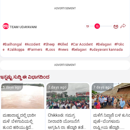
ADVERTISEMENT
ಅ
ಅ
TEAM UDAYAVANI
#Bailhongal
#Accident
#Sheep
#Killed
#Car Accident
#Belagavi
#Polic
e
#Jalikoppa
#Farmers
#Loss
#news
#belagavi
#udayavani kannada
ADVERTISEMENT
ಇನ್ನಷ್ಟು ಸುದ್ದಿ ಈ ವಿಭಾಗದಿಂದ
5 days ago
7 days ago
7 days ago
ಮಹಾರಾಷ್ಟ್ರದಲ್ಲಿ ಭಾರೀ
Chikkodi: ಸಮಗ್ರ
ಮಳೆಗೆ ನಿಪ್ಪಾಣಿ ಬಳಿ ಕುಸಿ
ಮಳೆ: ಬೆಳಗಾವಿಯಲ್ಲಿ
ನೀರಾವರಿ ಯೋಜನೆಗೆ
ಪುಣೆ–ಬೆಂಗಳೂರು
ತುಂಬಿ ಹರಿಯುತ್ತಿದೆ
ಆಗ್ರಹಿಸಿ ರಾ. ಹೆದ್ದಾರಿ ತಡೆದು
ರಾಷ್ಟ್ರೀಯ ಹೆದ್ದಾರಿ...