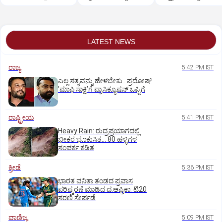
ನದಿಗಳು
ರೈತರ ಬೃಹತ್ ಪ್ರತಿಭಟನೆ
ವಾಹನ ಸವಾರರ ಪರದಾ
LATEST NEWS
ರಾಜ್ಯ
5:42 PM IST
ಎಲ್ಲ ಸತ್ಯವನ್ನು ಹೇಳಬೇಕು.. ಪ್ರದೋಷ್‌
ʼಮಾಫಿ ಸಾಕ್ಷಿʼಗೆ ಪ್ರಾಸಿಕ್ಯೂಷನ್ ಒಪ್ಪಿಗೆ
ರಾಷ್ಟ್ರೀಯ
5:41 PM IST
Heavy Rain: ರುದ್ರಪ್ರಯಾಗದಲ್ಲಿ
ಭೀಕರ ಭೂಕುಸಿತ... 80 ಹಳ್ಳಿಗಳ
ಸಂಪರ್ಕ ಕಡಿತ
ಕ್ರೀಡೆ
5:36 PM IST
ಭಾರತ ವನಿತಾ ತಂಡದ ಪ್ರವಾಸ
ಪರಿಷ್ಕರಣೆ ಮಾಡಿದ ದ.ಆಫ್ರಿಕಾ: ಟಿ20
ಸರಣಿ ಸೇರ್ಪಡೆ
ವಾಣಿಜ್ಯ
5:09 PM IST