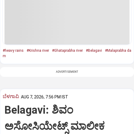
#heavy rains
#Krishna river
#Ghataprabha river
#Belagavi
#Malaprabha da
m
ADVERTISEMENT
ಬೆಳಗಾವಿ
AUG 7, 2026, 7:56 PM IST
Belagavi: ಶಿವಂ
ಅಸೋಸಿಯೇಟ್ಸ್ ಮಾಲೀಕ