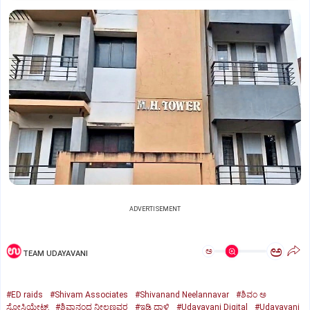
ADVERTISEMENT
ಅ
ಅ
TEAM UDAYAVANI
#ED raids
#Shivam Associates
#Shivanand Neelannavar
#ಶಿವಂ ಅ
ಸೋಸಿಯೇಟ್ಸ್
#ಶಿವಾನಂದ ನೀಲಣ್ಣವರ
#ಇಡಿ ದಾಳಿ
#Udayavani Digital
#Udayavani