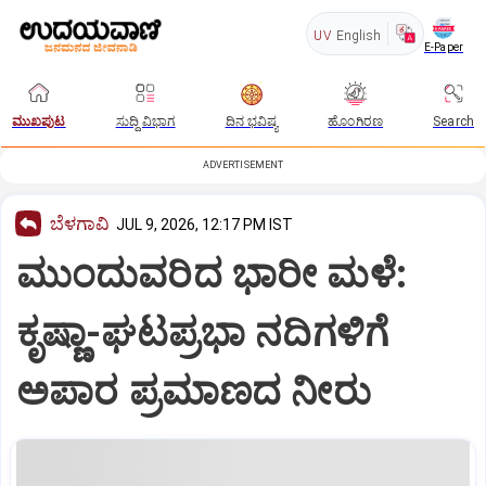
UV
English
E-Paper
ಮುಖಪುಟ
ಸುದ್ದಿ ವಿಭಾಗ
ದಿನ ಭವಿಷ್ಯ
ಹೊಂಗಿರಣ
Search
ADVERTISEMENT
ಬೆಳಗಾವಿ
JUL 9, 2026, 12:17 PM IST
ಮುಂದುವರಿದ ಭಾರೀ ಮಳೆ:
ಕೃಷ್ಣಾ-ಘಟಪ್ರಭಾ ನದಿಗಳಿಗೆ
ಅಪಾರ ಪ್ರಮಾಣದ ನೀರು