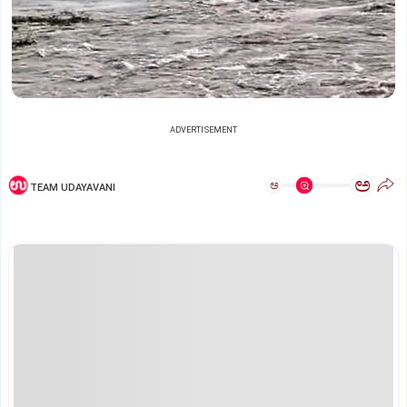
ADVERTISEMENT
ಅ
ಅ
TEAM UDAYAVANI