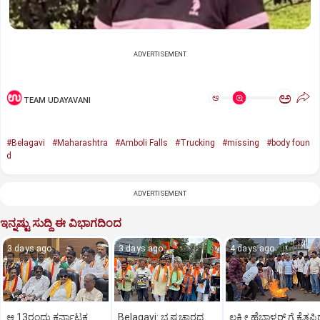
ADVERTISEMENT
ಅ
ಅ
TEAM UDAYAVANI
#Belagavi
#Maharashtra
#Amboli Falls
#Trucking
#missing
#body foun
d
ADVERTISEMENT
ಇನ್ನಷ್ಟು ಸುದ್ದಿ ಈ ವಿಭಾಗದಿಂದ
3 days ago
3 days ago
4 days ago
ಆ.13ರಂದು ಕರ್ನಾಟಕ
Belagavi: ಭ್ರಷ್ಟಚಾರದ
ಲಕ್ಷ್ಮೀ ಹೆಬ್ಬಾಳ್ಕರ್ ಗೆ ಕೈತಪ್ಪ