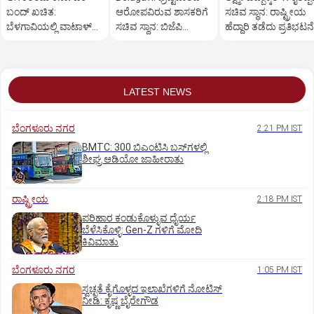
ಬಂದ್ ಖಚಿತ:
ಆರೋಪವಿರುವ ಶಾಸಕರಿಗೆ
ಸಚಿವ ಸ್ಥಾನ: ರಾಷ್ಟ್ರೀಯ
ಬೆಳಗಾವಿಯಲ್ಲಿ ವಾಟಾಳ್
ಸಚಿವ ಸ್ಥಾನ: ಬಿಜೆಪಿ
ಹೆದ್ದಾರಿ ತಡೆದು ಪ್ರತಿಭಟನೆ
ನಾಗರಾಜ್ ಹೇಳಿಕೆ
ಕಾರ್ಯಕರ್ತರ ಪ್ರತಿಭಟನೆ
LATEST NEWS
ಬೆಂಗಳೂರು ನಗರ
2:21 PM IST
BMTC: 300 ಬಿಎಂಟಿಸಿ ಬಸ್‌ಗಳಲ್ಲಿ
ಶೀಘ್ರ ಆಡಿಯೋ ಜಾಹೀರಾತು
ರಾಷ್ಟ್ರೀಯ
2:18 PM IST
ಪರಿಹಾರ ಕಂಡುಕೊಳ್ಳುವ ಧೈರ್ಯ
ಬೆಳೆಸಿಕೊಳ್ಳಿ: Gen-Z ಗಳಿಗೆ ಮೋದಿ
ಕಿವಿಮಾತು
ಬೆಂಗಳೂರು ನಗರ
1:05 PM IST
ಸ್ವಚ್ಛತೆ ಕೈಗೊಳ್ಳದ ಇಲಾಖೆಗಳಿಗೆ ನೋಟಿಸ್‌
ನೀಡಿ: ಕೃಷ್ಣ ಬೈರೇಗೌಡ