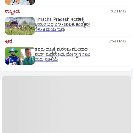
ರಾಷ್ಟ್ರೀಯ
1:02 PM IST
Himachal Pradesh: ಕಂದಕಕ್ಕೆ
ಉರುಳಿ ಬಿದ್ದ ಬಸ್-‌ ಚಾಲಕ, ಕಂಡಕ್ಟರ್‌
ಸೇರಿ 8 ಮಂದಿ ಸಾವು
ಕ್ರೀಡೆ
12:54 PM IST
ತವರು ರಾಜ್ಯಕ್ಕೆ ಮರಳಲು ಮುಂದಾದ
ಪಂತ್:‌ ಮಧ್ಯರಾತ್ರಿಯ ಪೋಸ್ಟ್‌ ಗೆ ಸಿಎಂ
ಧಾಮಿ ಪ್ರತಿಕ್ರಿಯೆ