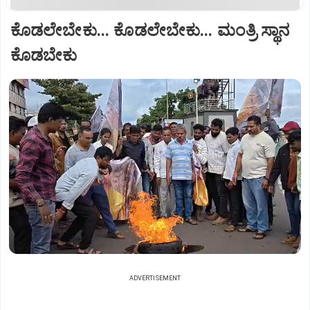
ಕೊಡಲೇಬೇಕು... ಕೊಡಲೇಬೇಕು... ಮಂತ್ರಿ ಸ್ಥಾನ
ಕೊಡಬೇಕು
ADVERTISEMENT