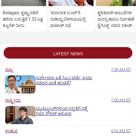
Belagavi: ಕೃಷ್ಣಾ ನದಿಗೆ
‘ಕರ್ನಾಟಕ ಬಂದ್‌’ಗೆ
ತ್ವರಿತವಾಗಿ ಕಾಲುವೆಗಳ
ಹರಿದು ಬರುತ್ತಿದೆ 1.32 ಲಕ್ಷ
ನಾಡಿದ್ದು ಬೆಳಗಾವಿಯಲ್ಲಿ
ದುರಸ್ತಿ ಹಾಗೂ ನಿರ್ವಹಣೆ
ಕ್ಯೂಸೆಕ್ ನೀರು
ವಾಟಾಳ್ ಸಭೆ
ಕೈಗೊಳ್ಳಿ: ಸಚಿವ ಸತೀಶ್‌
ಜಾರಕಿಹೊಳಿ
LATEST NEWS
ರಾಜ್ಯ
7:05 AM IST
ಸುರ್ಜೇವಾಲ ಜತೆ ಸಿಎಂ ಚರ್ಚೆ: ಇಂದು
ಸಚಿವರ ಖಾತೆ ಹಂಚಿಕೆ?
ರಾಷ್ಟ್ರೀಯ
7:00 AM IST
ಯುಟ್ಯೂಬರ್‌ಗಳಿಂದ ಭದ್ರತೆಗೆ ಧಕ್ಕೆ:
ಸಿಜೆಪಿ ಸೌರವ್‌ ಆರೋಪ
ಉಡುಪಿ
6:55 AM IST