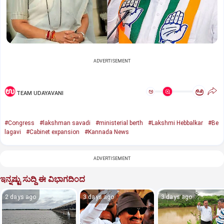
ADVERTISEMENT
ಅ
ಅ
TEAM UDAYAVANI
#Congress
#lakshman savadi
#ministerial berth
#Lakshmi Hebbalkar
#Be
lagavi
#Cabinet expansion
#Kannada News
ADVERTISEMENT
ಇನ್ನಷ್ಟು ಸುದ್ದಿ ಈ ವಿಭಾಗದಿಂದ
2 days ago
3 days ago
3 days ago