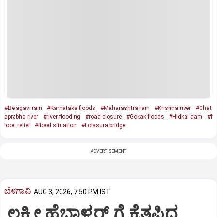
#Belagavi rain
#Karnataka floods
#Maharashtra rain
#Krishna river
#Ghat
aprabha river
#river flooding
#road closure
#Gokak floods
#Hidkal dam
#f
lood relief
#flood situation
#Lolasura bridge
ADVERTISEMENT
ಬೆಳಗಾವಿ
AUG 3, 2026, 7:50 PM IST
ಲಕ್ಷ್ಮೀ ಹೆಬ್ಬಾಳ್ಕರ್ ಗೆ ಕೈತಪ್ಪಿದ