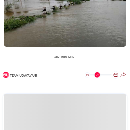
ADVERTISEMENT
ಅ
ಅ
TEAM UDAYAVANI