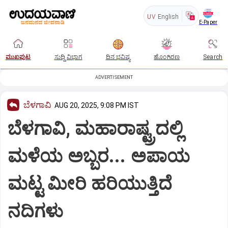
UV
English
E-Paper
ಮುಖಪುಟ
ಸುದ್ದಿ ವಿಭಾಗ
ದಿನ ಭವಿಷ್ಯ
ಹೊಂಗಿರಣ
Search
ADVERTISEMENT
ಬೆಳಗಾವಿ
AUG 20, 2025, 9:08 PM IST
ಬೆಳಗಾವಿ, ಮಹಾರಾಷ್ಟ್ರದಲ್ಲಿ
ಮಳೆಯ ಅಬ್ಬರ... ಅಪಾಯ
ಮಟ್ಟ ಮೀರಿ ಹರಿಯುತ್ತಿದೆ
ನದಿಗಳು