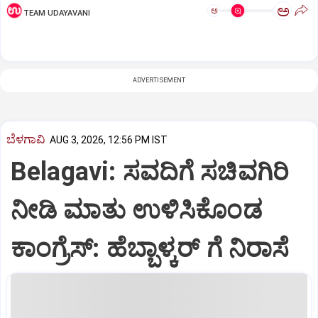
ಅ
ಅ
TEAM UDAYAVANI
ADVERTISEMENT
ಬೆಳಗಾವಿ
AUG 3, 2026, 12:56 PM IST
Belagavi: ಸವದಿಗೆ ಸಚಿವಗಿರಿ
ನೀಡಿ ಮಾತು ಉಳಿಸಿಕೊಂಡ
ಕಾಂಗ್ರೆಸ್:‌ ಹೆಬ್ಬಾಳ್ಕರ್‌ ಗೆ ನಿರಾಸೆ