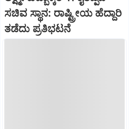
ಸಚಿವ ಸ್ಥಾನ: ರಾಷ್ಟ್ರೀಯ ಹೆದ್ದಾರಿ
ತಡೆದು ಪ್ರತಿಭಟನೆ