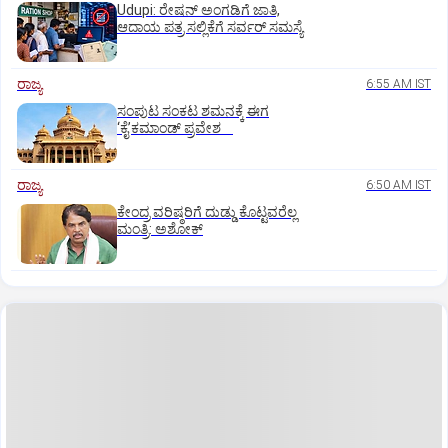
Udupi: ರೇಷನ್‌ ಅಂಗಡಿಗೆ ಜಾತಿ,
ಆದಾಯ ಪತ್ರ ಸಲ್ಲಿಕೆಗೆ ಸರ್ವರ್‌ ಸಮಸ್ಯೆ
ರಾಜ್ಯ
6:55 AM IST
ಸಂಪುಟ ಸಂಕಟ ಶಮನಕ್ಕೆ ಈಗ
‘ಕೈ’ಕಮಾಂಡ್‌ ಪ್ರವೇಶ
ರಾಜ್ಯ
6:50 AM IST
ಕೇಂದ್ರ ವರಿಷ್ಠರಿಗೆ ದುಡ್ಡು ಕೊಟ್ಟವರೆಲ್ಲ
ಮಂತ್ರಿ: ಅಶೋಕ್