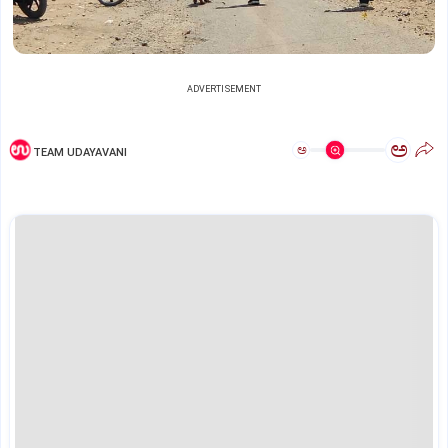
ADVERTISEMENT
ಅ
ಅ
TEAM UDAYAVANI