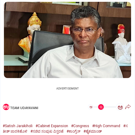
ADVERTISEMENT
ಅ
ಅ
TEAM UDAYAVANI
#Satish Jarakiholi
#Cabinet Expansion
#Congress
#High Command
#ಸ
ತೀಶ್ ಜಾರಕಿಹೊಳಿ
#ಸಚಿವ ಸಂಪುಟ ವಿಸ್ತರಣೆ
#ಕಾಂಗ್ರೆಸ್
#ಹೈಕಮಾಂಡ್