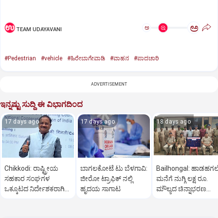
ಅ
ಅ
TEAM UDAYAVANI
#Pedestrian
#vehicle
#ಹಿರೇಬಾಗೇವಾಡಿ
#ವಾಹನ
#ಪಾದಚಾರಿ
ADVERTISEMENT
ಇನ್ನಷ್ಟು ಸುದ್ದಿ ಈ ವಿಭಾಗದಿಂದ
17 days ago
17 days ago
18 days ago
Chikkodi: ರಾಷ್ಟ್ರೀಯ
ಬಾಗಲಕೋಟೆ ಟು ಬೆಳಗಾವಿ:
Bailhongal: ಹಾಡಹಗ
ಸಹಕಾರ ಸಂಘಗಳ
ಜೀರೋ ಟ್ರಾಫಿಕ್ ನಲ್ಲಿ
ಮನೆಗೆ ನುಗ್ಗಿ ಲಕ್ಷ ರೂ.
ಒಕ್ಕೂಟದ ನಿರ್ದೇಶಕರಾಗಿ
ಹೃದಯ ಸಾಗಾಟ
ಮೌಲ್ಯದ ಚಿನ್ನಾಭರಣ
ಅಣ್ಣಾಸಾಹೇಬ ಜೊಲ್ಲೆ ಆಯ್ಕೆ
ಕಳ್ಳತನ: ಆರೋಪಿ ಬಂಧ