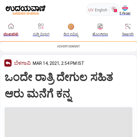
UV
English
E-Paper
ಮುಖಪುಟ
ಸುದ್ದಿ ವಿಭಾಗ
ದಿನ ಭವಿಷ್ಯ
ಹೊಂಗಿರಣ
Search
ADVERTISEMENT
ಬೆಳಗಾವಿ
MAR 14, 2021, 2:54 PM IST
ಒಂದೇ ರಾತ್ರಿ ದೇಗುಲ ಸಹಿತ
ಆರು ಮನೆಗೆ ಕನ್ನ