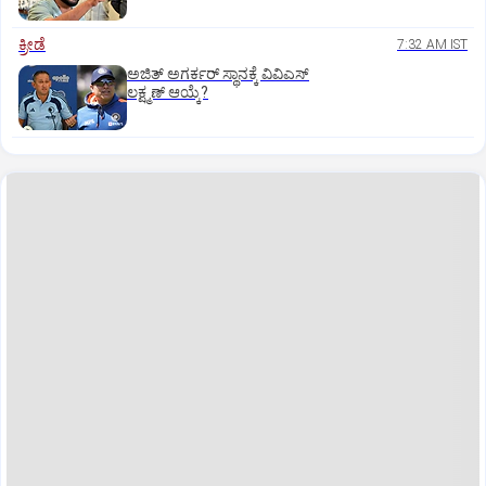
ಕ್ರೀಡೆ
7:32 AM IST
ಅಜಿತ್‌ ಅಗರ್ಕರ್‌ ಸ್ಥಾನಕ್ಕೆ ವಿವಿಎಸ್‌
ಲಕ್ಷ್ಮಣ್‌ ಆಯ್ಕೆ?