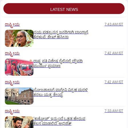
LATEST NEWS
ರಾಷ್ಟ್ರೀಯ
7:43 AM IST
ಭಯ ಪಡಲ್ಲ,ನನ್ನ ಜನರಿಗಾಗಿ ಬಾಂಗ್ಲಾಗೆ
ತೆರಳುವೆ: ಶೇಖ್‌ ಹಸೀನಾ
ರಾಷ್ಟ್ರೀಯ
7:42 AM IST
ರಾಷ್ಟ್ರಪತಿ ವಿಶೇಷ ರೈಲಿನಲ್ಲಿ ದ್ರೌಪದಿ
ಮುರ್ಮು ಪ್ರಯಾಣ
ರಾಷ್ಟ್ರೀಯ
7:42 AM IST
ಭೋಜಶಾಲಾಗೆ ವಾಗ್ದೇವಿ ವಿಗ್ರಹ ಮರಳಿ
ತರಲು ಯತ್ನ: ಕೇಂದ್ರ
ರಾಷ್ಟ್ರೀಯ
7:33 AM IST
‘ಕಾಕ್ರೋಚ್’ ಇನ್ಮುಂದೆ ಒತ್ತಡ ಹೇರುವ
ಕೆಲಸ ಮಾಡಲಿದೆ: ಅಭಿಜಿತ್