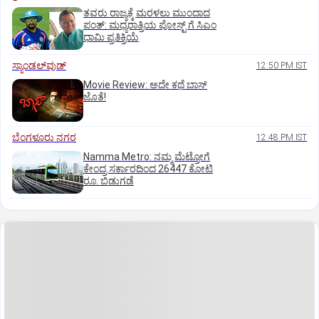
ತವರು ರಾಜ್ಯಕ್ಕೆ ಮರಳಲು ಮುಂದಾದ
ಪಂತ್:‌ ಮಧ್ಯರಾತ್ರಿಯ ಪೋಸ್ಟ್‌ ಗೆ ಸಿಎಂ
ಧಾಮಿ ಪ್ರತಿಕ್ರಿಯೆ
ಸ್ಯಾಂಡಲ್‌ವುಡ್‌
12:50 PM IST
Movie Review: ಅದೇ ಕಥೆ ಬಾಸ್‌
ಜೊತೆ!
ಬೆಂಗಳೂರು ನಗರ
12:48 PM IST
Namma Metro: ನಮ್ಮ ಮೆಟ್ರೋಗೆ
ಕೇಂದ್ರ ಸರ್ಕಾರದಿಂದ 26447 ಕೋಟಿ
ರೂ. ಬಿಡುಗಡೆ