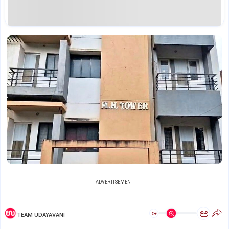
ADVERTISEMENT
ಅ
ಅ
TEAM UDAYAVANI