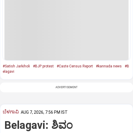
#Satish Jarkiholi
#BJP protest
#Caste Census Report
#kannada news
#B
elagavi
ADVERTISEMENT
ಬೆಳಗಾವಿ
AUG 7, 2026, 7:56 PM IST
Belagavi: ಶಿವಂ