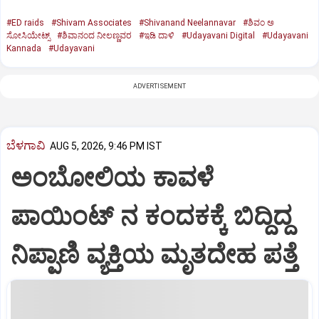
#ED raids
#Shivam Associates
#Shivanand Neelannavar
#ಶಿವಂ ಅ
ಸೋಸಿಯೇಟ್ಸ್
#ಶಿವಾನಂದ ನೀಲಣ್ಣವರ
#ಇಡಿ ದಾಳಿ
#Udayavani Digital
#Udayavani
Kannada
#Udayavani
ADVERTISEMENT
ಬೆಳಗಾವಿ
AUG 5, 2026, 9:46 PM IST
ಅಂಬೋಲಿಯ ಕಾವಳೆ‌
ಪಾಯಿಂಟ್ ನ ಕಂದಕಕ್ಕೆ ಬಿದ್ದಿದ್ದ
ನಿಪ್ಪಾಣಿ ವ್ಯಕ್ತಿಯ ಮೃತದೇಹ ಪತ್ತೆ