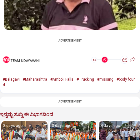
ADVERTISEMENT
ಅ
ಅ
TEAM UDAYAVANI
#Belagavi
#Maharashtra
#Amboli Falls
#Trucking
#missing
#body foun
d
ADVERTISEMENT
ಇನ್ನಷ್ಟು ಸುದ್ದಿ ಈ ವಿಭಾಗದಿಂದ
2 days ago
3 days ago
4 days ago