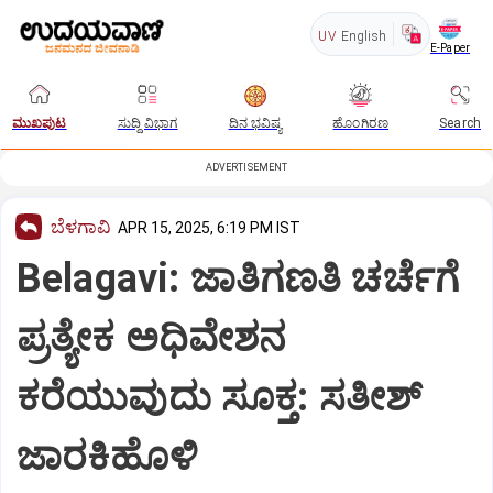
UV
English
E-Paper
ಮುಖಪುಟ
ಸುದ್ದಿ ವಿಭಾಗ
ದಿನ ಭವಿಷ್ಯ
ಹೊಂಗಿರಣ
Search
ADVERTISEMENT
ಬೆಳಗಾವಿ
APR 15, 2025, 6:19 PM IST
Belagavi: ಜಾತಿಗಣತಿ ಚರ್ಚೆಗೆ
ಪ್ರತ್ಯೇಕ ಅಧಿವೇಶನ
ಕರೆಯುವುದು ಸೂಕ್ತ: ಸತೀಶ್‌
ಜಾರಕಿಹೊಳಿ