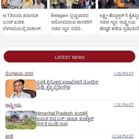
ಆ.13ರಂದು ಕರ್ನಾಟಕ
Belagavi: ಭ್ರಷ್ಟಚಾರದ
ಲಕ್ಷ್ಮೀ ಹೆಬ್ಬಾಳ್ಕರ್ ಗೆ ಕೈತಪ್ಪ
ಬಂದ್ ಖಚಿತ:
ಆರೋಪವಿರುವ ಶಾಸಕರಿಗೆ
ಸಚಿವ ಸ್ಥಾನ: ರಾಷ್ಟ್ರೀಯ
ಬೆಳಗಾವಿಯಲ್ಲಿ ವಾಟಾಳ್
ಸಚಿವ ಸ್ಥಾನ: ಬಿಜೆಪಿ
ಹೆದ್ದಾರಿ ತಡೆದು ಪ್ರತಿಭಟನೆ
ನಾಗರಾಜ್ ಹೇಳಿಕೆ
ಕಾರ್ಯಕರ್ತರ ಪ್ರತಿಭಟನೆ
LATEST NEWS
ಬೆಂಗಳೂರು ನಗರ
1:05 PM IST
ಸ್ವಚ್ಛತೆ ಕೈಗೊಳ್ಳದ ಇಲಾಖೆಗಳಿಗೆ ನೋಟಿಸ್‌
ನೀಡಿ: ಕೃಷ್ಣ ಬೈರೇಗೌಡ
ರಾಷ್ಟ್ರೀಯ
1:02 PM IST
Himachal Pradesh: ಕಂದಕಕ್ಕೆ
ಉರುಳಿ ಬಿದ್ದ ಬಸ್-‌ ಚಾಲಕ, ಕಂಡಕ್ಟರ್‌
ಸೇರಿ 8 ಮಂದಿ ಸಾವು
ಕ್ರೀಡೆ
12:54 PM IST