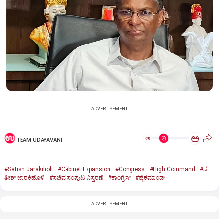
ADVERTISEMENT
ಅ
ಅ
TEAM UDAYAVANI
#Satish Jarakiholi
#Cabinet Expansion
#Congress
#High Command
#ಸ
ತೀಶ್ ಜಾರಕಿಹೊಳಿ
#ಸಚಿವ ಸಂಪುಟ ವಿಸ್ತರಣೆ
#ಕಾಂಗ್ರೆಸ್
#ಹೈಕಮಾಂಡ್
ADVERTISEMENT