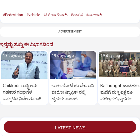
#Pedestrian
#vehicle
#ಹಿರೇಬಾಗೇವಾಡಿ
#ವಾಹನ
#ಪಾದಚಾರಿ
ADVERTISEMENT
ಇನ್ನಷ್ಟು ಸುದ್ದಿ ಈ ವಿಭಾಗದಿಂದ
18 days ago
19 days ago
19 days ago
Chikkodi: ರಾಷ್ಟ್ರೀಯ
ಬಾಗಲಕೋಟೆ ಟು ಬೆಳಗಾವಿ:
Bailhongal: ಹಾಡಹಗ
ಸಹಕಾರ ಸಂಘಗಳ
ಜೀರೋ ಟ್ರಾಫಿಕ್ ನಲ್ಲಿ
ಮನೆಗೆ ನುಗ್ಗಿ ಲಕ್ಷ ರೂ.
ಒಕ್ಕೂಟದ ನಿರ್ದೇಶಕರಾಗಿ
ಹೃದಯ ಸಾಗಾಟ
ಮೌಲ್ಯದ ಚಿನ್ನಾಭರಣ
ಅಣ್ಣಾಸಾಹೇಬ ಜೊಲ್ಲೆ ಆಯ್ಕೆ
ಕಳ್ಳತನ: ಆರೋಪಿ ಬಂಧ
LATEST NEWS