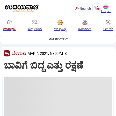
UV
English
E-Paper
ಮುಖಪುಟ
ಸುದ್ದಿ ವಿಭಾಗ
ದಿನ ಭವಿಷ್ಯ
ಹೊಂಗಿರಣ
Search
ADVERTISEMENT
ಬೆಳಗಾವಿ
MAR 4, 2021, 6:30 PM IST
ಬಾವಿಗೆ ಬಿದ್ದ ಎತ್ತು ರಕ್ಷಣೆ