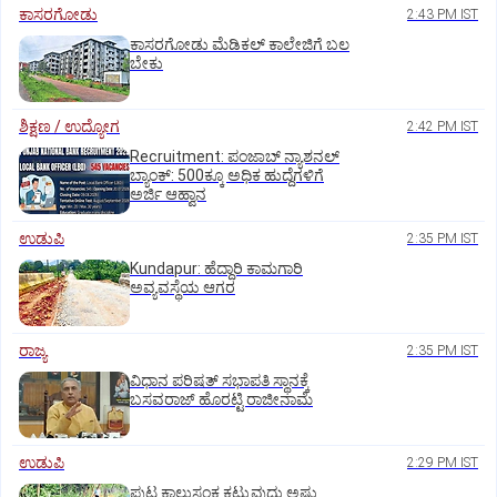
ಕಾಸರಗೋಡು
2:43 PM IST
ಕಾಸರಗೋಡು ಮೆಡಿಕಲ್‌ ಕಾಲೇಜಿಗೆ ಬಲ
ಬೇಕು
ಶಿಕ್ಷಣ / ಉದ್ಯೋಗ
2:42 PM IST
Recruitment: ಪಂಜಾಬ್‌ ನ್ಯಾಶನಲ್‌
ಬ್ಯಾಂಕ್:‌ 500ಕ್ಕೂ ಅಧಿಕ ಹುದ್ದೆಗಳಿಗೆ
ಅರ್ಜಿ ಆಹ್ವಾನ
ಉಡುಪಿ
2:35 PM IST
Kundapur: ಹೆದ್ದಾರಿ ಕಾಮಗಾರಿ
ಅವ್ಯವಸ್ಥೆಯ ಆಗರ
ರಾಜ್ಯ
2:35 PM IST
ವಿಧಾನ ಪರಿಷತ್ ಸಭಾಪತಿ ಸ್ಥಾನಕ್ಕೆ
ಬಸವರಾಜ್ ಹೊರಟ್ಟಿ ರಾಜೀನಾಮೆ
ಉಡುಪಿ
2:29 PM IST
ಪುಟ್ಟ ಕಾಲುಸಂಕ ಕಟ್ಟುವುದು ಅಷ್ಟು