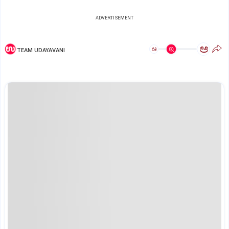
ADVERTISEMENT
ಅ
ಅ
TEAM UDAYAVANI