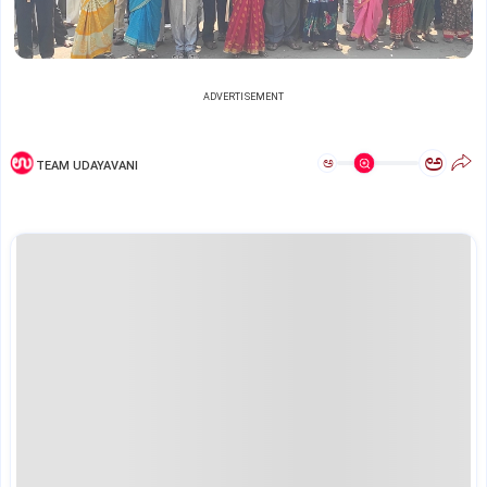
ADVERTISEMENT
ಅ
ಅ
TEAM UDAYAVANI