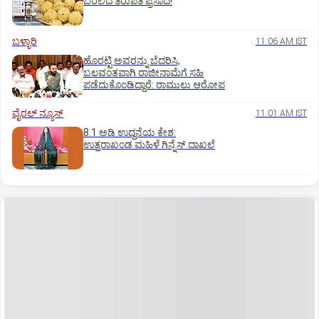
ಬರಲಿದೆ ತಿರುಪತಿ ಪ್ರಸಾದ!
ಬಳ್ಳಾರಿ
11:06 AM IST
ಹೊರಟ್ಟಿ ಅವರನ್ನು ಬೆದರಿಸಿ,
ಬಲವಂತವಾಗಿ ರಾಜೀನಾಮೆಗೆ ಸಹಿ
ಪಡೆದುಕೊಂಡಿದ್ದಾರೆ: ರಾಮುಲು ಆರೋಪ
ವೈರಲ್ ನ್ಯೂಸ್
11:01 AM IST
8.1 ಅಡಿ ಉದ್ದನೆಯ ಕೇಶ:
ಉತ್ತರಾಖಂಡ ಮಹಿಳೆ ಗಿನ್ನೆಸ್‌ ದಾಖಲೆ