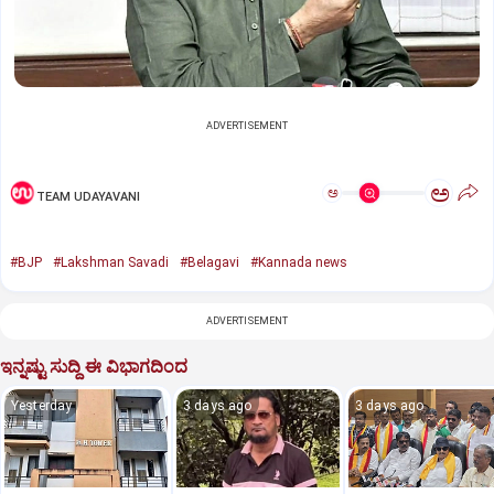
ADVERTISEMENT
ಅ
ಅ
TEAM UDAYAVANI
#BJP
#Lakshman Savadi
#Belagavi
#Kannada news
ADVERTISEMENT
ಇನ್ನಷ್ಟು ಸುದ್ದಿ ಈ ವಿಭಾಗದಿಂದ
Yesterday
3 days ago
3 days ago