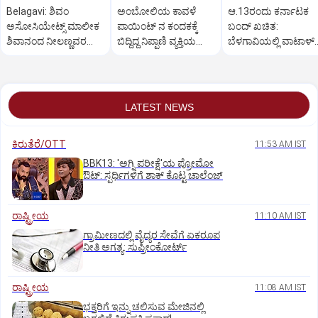
Belagavi: ಶಿವಂ
ಅಂಬೋಲಿಯ ಕಾವಳೆ‌
ಆ.13ರಂದು ಕರ್ನಾಟಕ
ಅಸೋಸಿಯೇಟ್ಸ್ ಮಾಲೀಕ
ಪಾಯಿಂಟ್ ನ ಕಂದಕಕ್ಕೆ
ಬಂದ್ ಖಚಿತ:
ಶಿವಾನಂದ ನೀಲಣ್ಣವರ
ಬಿದ್ದಿದ್ದ ನಿಪ್ಪಾಣಿ ವ್ಯಕ್ತಿಯ
ಬೆಳಗಾವಿಯಲ್ಲಿ ವಾಟಾಳ್
ಮನೆ ಮೇಲೆ ಇಡಿ‌ ದಾಳಿ
ಮೃತದೇಹ ಪತ್ತೆ
ನಾಗರಾಜ್ ಹೇಳಿಕೆ
LATEST NEWS
ಕಿರುತೆರೆ/OTT
11:53 AM IST
BBK13: 'ಅಗ್ನಿ ಪರೀಕ್ಷೆ'ಯ ಪ್ರೋಮೋ
ಔಟ್: ಸ್ಪರ್ಧಿಗಳಿಗೆ ಶಾಕ್ ಕೊಟ್ಟ ಚಾಲೆಂಜ್
ರಾಷ್ಟ್ರೀಯ
11:10 AM IST
ಗ್ರಾಮೀಣದಲ್ಲಿ ವೈದ್ಯರ ಸೇವೆಗೆ ಏಕರೂಪ
ನೀತಿ ಅಗತ್ಯ: ಸುಪ್ರೀಂಕೋರ್ಟ್‌
ರಾಷ್ಟ್ರೀಯ
11:08 AM IST
ಭಕ್ತರಿಗೆ ಇನ್ನು ಚಲಿಸುವ ಮೇಜಿನಲ್ಲಿ