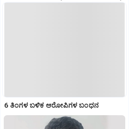
6 ತಿಂಗಳ ಬಳಿಕ ಆರೋಪಿಗಳ ಬಂಧನ