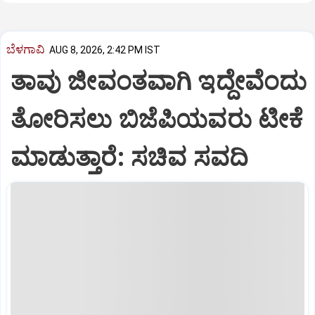
ಬೆಳಗಾವಿ
AUG 8, 2026, 2:42 PM IST
ತಾವು ಜೀವಂತವಾಗಿ ಇದ್ದೇವೆಂದು
ತೋರಿಸಲು ಬಿಜೆಪಿಯವರು ಟೀಕೆ
ಮಾಡುತ್ತಾರೆ: ಸಚಿವ ಸವದಿ