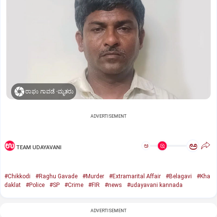
ರಾಘು ಗಾವಡೆ -ಮೃತರು
ADVERTISEMENT
ಅ
ಅ
TEAM UDAYAVANI
#Chikkodi
#Raghu Gavade
#Murder
#Extramarital Affair
#Belagavi
#Kha
daklat
#Police
#SP
#Crime
#FIR
#news
#udayavani kannada
ADVERTISEMENT