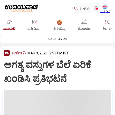
UV
English
E-Paper
ಮುಖಪುಟ
ಸುದ್ದಿ ವಿಭಾಗ
ದಿನ ಭವಿಷ್ಯ
ಹೊಂಗಿರಣ
Search
ADVERTISEMENT
ಬೆಳಗಾವಿ
MAR 9, 2021, 2:53 PM IST
ಅಗತ್ಯ ವಸ್ತುಗಳ ಬೆಲೆ ಏರಿಕೆ
ಖಂಡಿಸಿ ಪ್ರತಿಭಟನೆ