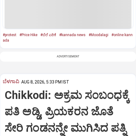
#protest
#Price Hike
#ಬೆಲೆ ಏರಿಕೆ
#kannada news
#Moodalagi
#online kann
ada
ADVERTISEMENT
ಬೆಳಗಾವಿ
AUG 8, 2026, 5:33 PM IST
Chikkodi: ಅಕ್ರಮ ಸಂಬಂಧಕ್ಕೆ
ಪತಿ ಅಡ್ಡಿ, ಪ್ರಿಯಕರನ ಜೊತೆ
ಸೇರಿ ಗಂಡನನ್ನೇ ಮುಗಿಸಿದ ಪತ್ನಿ