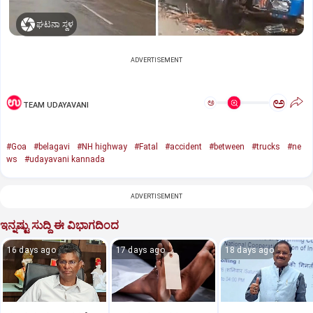
ಘಟನಾ ಸ್ಥಳ
ADVERTISEMENT
ಅ
ಅ
TEAM UDAYAVANI
#Goa
#belagavi
#NH highway
#Fatal
#accident
#between
#trucks
#ne
ws
#udayavani kannada
ADVERTISEMENT
ಇನ್ನಷ್ಟು ಸುದ್ದಿ ಈ ವಿಭಾಗದಿಂದ
16 days ago
17 days ago
18 days ago