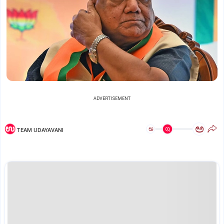
ADVERTISEMENT
ಅ
ಅ
TEAM UDAYAVANI