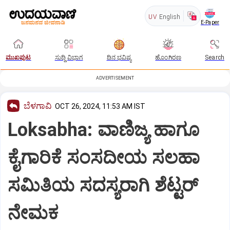
UV
English
E-Paper
ಮುಖಪುಟ
ಸುದ್ದಿ ವಿಭಾಗ
ದಿನ ಭವಿಷ್ಯ
ಹೊಂಗಿರಣ
Search
ADVERTISEMENT
ಬೆಳಗಾವಿ
OCT 26, 2024, 11:53 AM IST
Loksabha: ವಾಣಿಜ್ಯ ಹಾಗೂ
ಕೈಗಾರಿಕೆ ಸಂಸದೀಯ ಸಲಹಾ
ಸಮಿತಿಯ ಸದಸ್ಯರಾಗಿ ಶೆಟ್ಟರ್
ನೇಮಕ