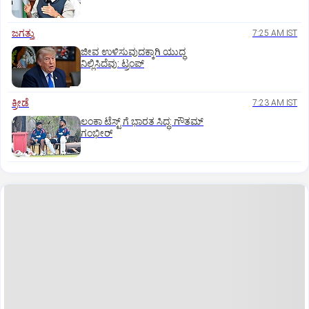
ಜಗತ್ತು
7:25 AM IST
ಜೀವ ಉಳಿಸುವುದಕ್ಕಾಗಿ ಯುದ್ಧ
ನಿಲ್ಲಿಸಿದೆವು: ಟ್ರಂಪ್‌
ಕ್ರೀಡೆ
7:23 AM IST
ಲಂಕಾ ಟೆಸ್ಟ್‌ ಗೆ ಭಾರತ ಸಿದ್ಧ: ಗೌತಮ್‌
ಗಂಭೀರ್‌