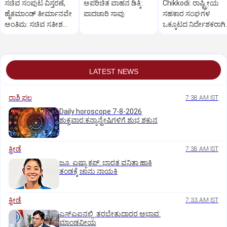
ಸಚಿವ ಸಂಪುಟ ವಿಸ್ತರಣೆ,
ಅಪರಿಚಿತ ವಾಹನ ಡಿಕ್ಕಿ:
Chikkodi: ರಾಷ್ಟ್ರೀಯ
ಹೈಕಮಾಂಡ್ ತೀರ್ಮಾನವೇ
ಪಾದಚಾರಿ ಸಾವು
ಸಹಕಾರ ಸಂಘಗಳ
ಅಂತಿಮ: ಸಚಿವ ಸತೀಶ
ಒಕ್ಕೂಟದ ನಿರ್ದೇಶಕರಾಗಿ
ಜಾರಕಿಹೊಳಿ
ಅಣ್ಣಾಸಾಹೇಬ ಜೊಲ್ಲೆ ಆಯ್
LATEST NEWS
ರಾಶಿ ಫಲ
7:38 AM IST
Daily horoscope 7-8-2026
ಶುಕ್ರವಾರ:ಕನ್ಯಾನ್ವೇಷಿಗಳಿಗೆ ಶುಭ ಶಕುನ
ಕ್ರೀಡೆ
7:38 AM IST
ಜೂ. ಏಷ್ಯಾ ಕಪ್‌: ಭಾರತ ವನಿತಾ ಹಾಕಿ
ತಂಡಕ್ಕೆ ಚಾನು ನಾಯಕಿ
ಕ್ರೀಡೆ
7:33 AM IST
ಎಸ್‌ಎಐನಲ್ಲಿ ತರಬೇತುದಾರರ ಅಭಾವ:
ಮಾಂಡವೀಯ