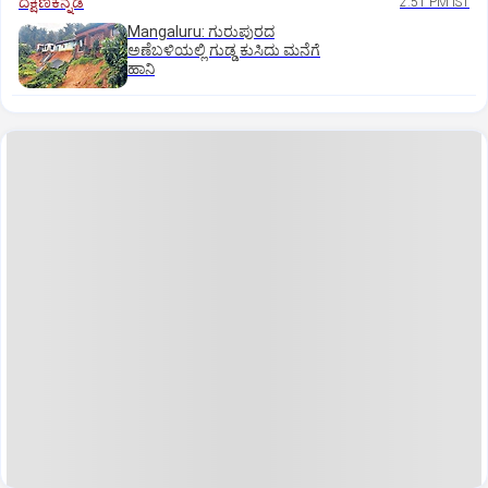
ದಕ್ಷಿಣಕನ್ನಡ
2:51 PM IST
Mangaluru: ಗುರುಪುರದ
ಅಣೆಬಳಿಯಲ್ಲಿ ಗುಡ್ಡ ಕುಸಿದು ಮನೆಗೆ
ಹಾನಿ