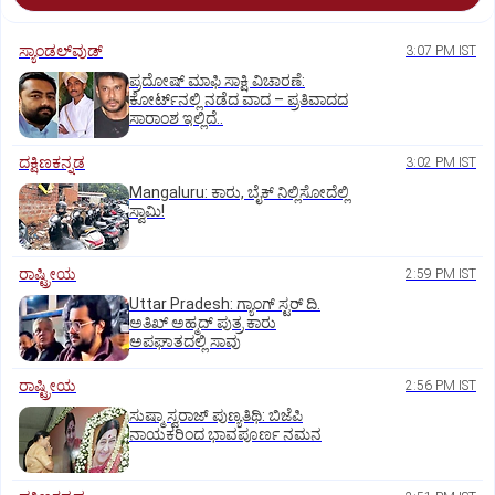
ಸ್ಯಾಂಡಲ್‌ವುಡ್‌
3:07 PM IST
ಪ್ರದೋಷ್ ಮಾಫಿ ಸಾಕ್ಷಿ ವಿಚಾರಣೆ:
ಕೋರ್ಟ್‌ನಲ್ಲಿ ನಡೆದ ವಾದ – ಪ್ರತಿವಾದದ
ಸಾರಾಂಶ ಇಲ್ಲಿದೆ..
ದಕ್ಷಿಣಕನ್ನಡ
3:02 PM IST
Mangaluru: ಕಾರು, ಬೈಕ್‌ ನಿಲ್ಲಿಸೋದೆಲ್ಲಿ
ಸ್ವಾಮಿ!
ರಾಷ್ಟ್ರೀಯ
2:59 PM IST
Uttar Pradesh: ಗ್ಯಾಂಗ್ ಸ್ಟರ್‌ ದಿ.
ಅತಿಖ್ ಅಹ್ಮದ್ ಪುತ್ರ ಕಾರು
ಅಪಘಾತದಲ್ಲಿ ಸಾವು
ರಾಷ್ಟ್ರೀಯ
2:56 PM IST
ಸುಷ್ಮಾ ಸ್ವರಾಜ್ ಪುಣ್ಯತಿಥಿ: ಬಿಜೆಪಿ
ನಾಯಕರಿಂದ ಭಾವಪೂರ್ಣ ನಮನ