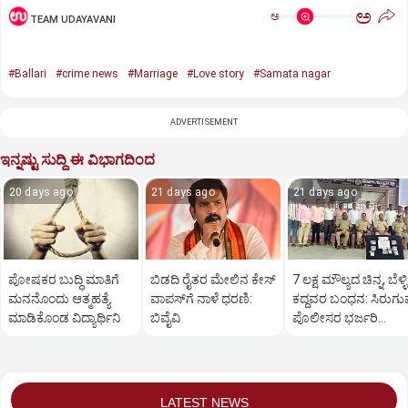
ಅ
ಅ
TEAM UDAYAVANI
#Ballari
#crime news
#Marriage
#Love story
#Samata nagar
ADVERTISEMENT
ಇನ್ನಷ್ಟು ಸುದ್ದಿ ಈ ವಿಭಾಗದಿಂದ
20 days ago
21 days ago
21 days ago
ಪೋಷಕರ ಬುದ್ಧಿ ಮಾತಿಗೆ
ಬಿಡದಿ ರೈತರ ಮೇಲಿನ ಕೇಸ್‌
7 ಲಕ್ಷ ಮೌಲ್ಯದ ಚಿನ್ನ, ಬೆಳ್ಳಿ
ಮನನೊಂದು ಆತ್ಮಹತ್ಯೆ
ವಾಪಸ್‌ಗೆ ನಾಳೆ ಧರಣಿ:
ಕದ್ದವರ ಬಂಧನ: ಸಿರುಗುಪ
ಮಾಡಿಕೊಂಡ ವಿದ್ಯಾರ್ಥಿನಿ
ಬಿವೈವಿ
ಪೊಲೀಸರ ಭರ್ಜರಿ
ಕಾರ್ಯಾಚರಣೆ
LATEST NEWS