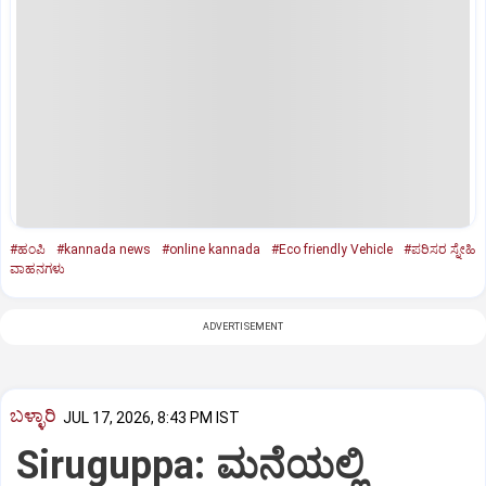
#ಹಂಪಿ
#kannada news
#online kannada
#Eco friendly Vehicle
#ಪರಿಸರ ಸ್ನೇಹಿ
ವಾಹನಗಳು
ADVERTISEMENT
ಬಳ್ಳಾರಿ
JUL 17, 2026, 8:43 PM IST
Siruguppa: ಮನೆಯಲ್ಲಿ