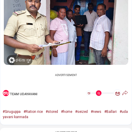
ಘಟನಾ ಸ್ಥಳ
ADVERTISEMENT
ಅ
ಅ
TEAM UDAYAVANI
#Siruguppa
#Ration rice
#stored
#home
#seized
#news
#Ballari
#uda
yavani kannada