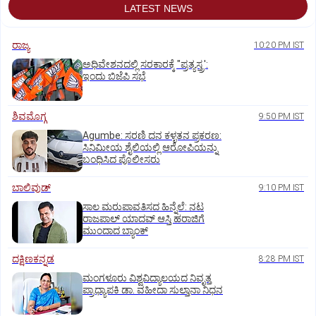
LATEST NEWS
ರಾಜ್ಯ
10:20 PM IST
ಅಧಿವೇಶನದಲ್ಲಿ ಸರಕಾರಕ್ಕೆ "ಪ್ರತ್ಯಸ್ತ್ರ':
ಇಂದು ಬಿಜೆಪಿ ಸಭೆ
ಶಿವಮೊಗ್ಗ
9:50 PM IST
Agumbe: ಸರಣಿ ದನ ಕಳ್ಳತನ ಪ್ರಕರಣ:
ಸಿನಿಮೀಯ ಶೈಲಿಯಲ್ಲಿ ಆರೋಪಿಯನ್ನು
ಬಂಧಿಸಿದ ಪೊಲೀಸರು
ಬಾಲಿವುಡ್‌
9:10 PM IST
ಸಾಲ ಮರುಪಾವತಿಸದ ಹಿನ್ನೆಲೆ: ನಟ
ರಾಜಪಾಲ್ ಯಾದವ್‌ ಆಸ್ತಿ ಹರಾಜಿಗೆ
ಮುಂದಾದ ಬ್ಯಾಂಕ್
ದಕ್ಷಿಣಕನ್ನಡ
8:28 PM IST
ಮಂಗಳೂರು ವಿಶ್ವವಿದ್ಯಾಲಯದ ನಿವೃತ್ತ
ಪ್ರಾಧ್ಯಾಪಕಿ ಡಾ. ವಹೀದಾ ಸುಲ್ತಾನಾ ನಿಧನ