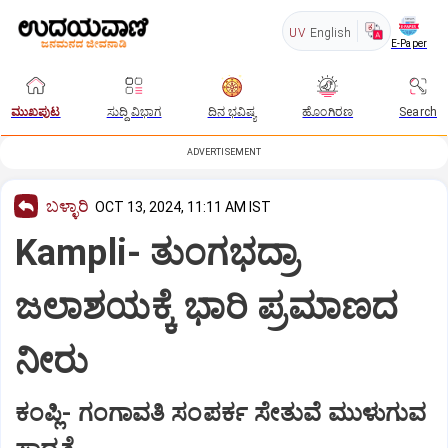
UV
English
E-Paper
ಮುಖಪುಟ
ಸುದ್ದಿ ವಿಭಾಗ
ದಿನ ಭವಿಷ್ಯ
ಹೊಂಗಿರಣ
Search
ADVERTISEMENT
ಬಳ್ಳಾರಿ
OCT 13, 2024, 11:11 AM IST
Kampli- ತುಂಗಭದ್ರಾ
ಜಲಾಶಯಕ್ಕೆ ಭಾರಿ ಪ್ರಮಾಣದ
ನೀರು
ಕಂಪ್ಲಿ- ಗಂಗಾವತಿ ಸಂಪರ್ಕ ಸೇತುವೆ ಮುಳುಗುವ