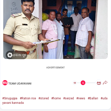
ಘಟನಾ ಸ್ಥಳ
ADVERTISEMENT
ಅ
ಅ
TEAM UDAYAVANI
#Siruguppa
#Ration rice
#stored
#home
#seized
#news
#Ballari
#uda
yavani kannada