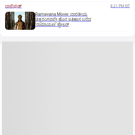
ಬಾಲಿವುಡ್‌
8:21 PM IST
Ramayana Movie: ಭಾರತೀಯ
ಚಿತ್ರರಂಗದಲ್ಲೇ ಹೊಸ ಇತಿಹಾಸ ಬರೆದ
ʼರಾಮಾಯಣʼ ಟ್ರೇಲರ್