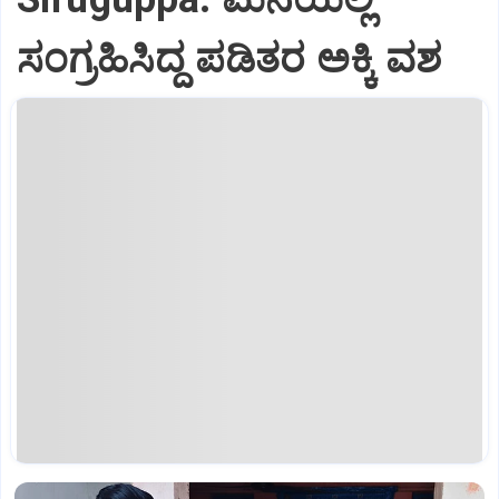
ಸಂಗ್ರಹಿಸಿದ್ದ ಪಡಿತರ ಅಕ್ಕಿ ವಶ