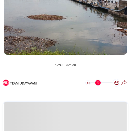
ADVERTISEMENT
ಅ
ಅ
TEAM UDAYAVANI