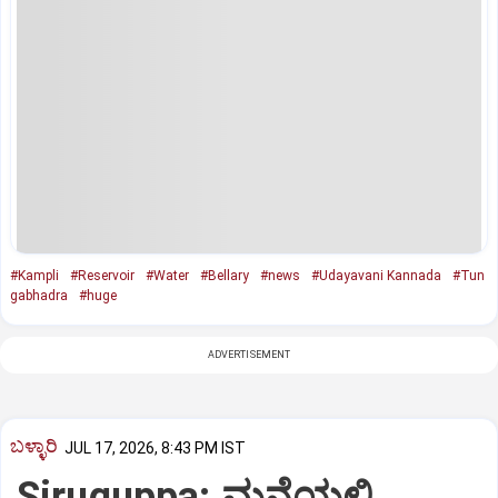
#Kampli
#Reservoir
#Water
#Bellary
#news
#Udayavani Kannada
#Tun
gabhadra
#huge
ADVERTISEMENT
ಬಳ್ಳಾರಿ
JUL 17, 2026, 8:43 PM IST
Siruguppa: ಮನೆಯಲ್ಲಿ