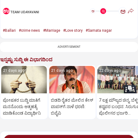
ಅ
ಅ
TEAM UDAYAVANI
#Ballari
#crime news
#Marriage
#Love story
#Samata nagar
ADVERTISEMENT
ಇನ್ನಷ್ಟು ಸುದ್ದಿ ಈ ವಿಭಾಗದಿಂದ
21 days ago
21 days ago
22 days ago
ಪೋಷಕರ ಬುದ್ಧಿ ಮಾತಿಗೆ
ಬಿಡದಿ ರೈತರ ಮೇಲಿನ ಕೇಸ್‌
7 ಲಕ್ಷ ಮೌಲ್ಯದ ಚಿನ್ನ, ಬೆಳ್ಳಿ
ಮನನೊಂದು ಆತ್ಮಹತ್ಯೆ
ವಾಪಸ್‌ಗೆ ನಾಳೆ ಧರಣಿ:
ಕದ್ದವರ ಬಂಧನ: ಸಿರುಗುಪ
ಮಾಡಿಕೊಂಡ ವಿದ್ಯಾರ್ಥಿನಿ
ಬಿವೈವಿ
ಪೊಲೀಸರ ಭರ್ಜರಿ
ಕಾರ್ಯಾಚರಣೆ