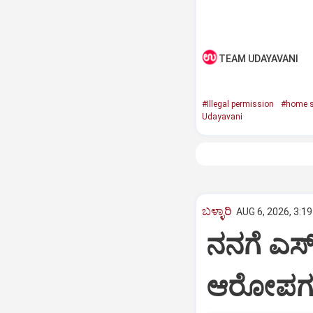
TEAM UDAYAVANI
#Illegal permission
#home s
Udayavani
ಬಳ್ಳಾರಿ
AUG 6, 2026, 3:1
ನನಗೆ ಎಸ್ಐ
ಆರೋಪಗಳಿಗ