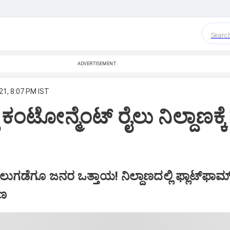
Searc
ADVERTISEMENT
21, 8:07 PM IST
ಕಂಟೋನ್ಮೆಂಟ್‌ ರೈಲು ನಿಲ್ದಾಣಕ್ಕೆ
ಲು ನಿಲುಗಡೆಗೂ ಜನರ ಒತ್ತಾಯ­! ನಿಲ್ದಾಣದಲ್ಲಿ ಫ್ಲಾಟ್‌ಫಾರ
ಾಣ