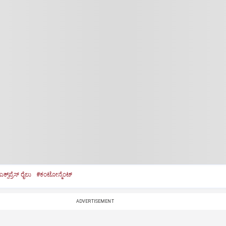
ಕ್ಸ್‌ಪ್ರೆಸ್‌ ರೈಲು
#ಕಂಟೋನ್ಮೆಂಟ್‌
ADVERTISEMENT