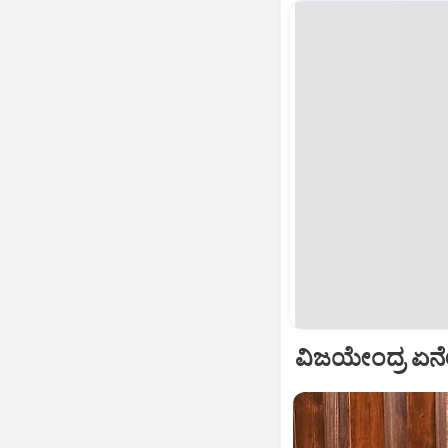
ವಿಜಯೇಂದ್ರ ಏನೇನ