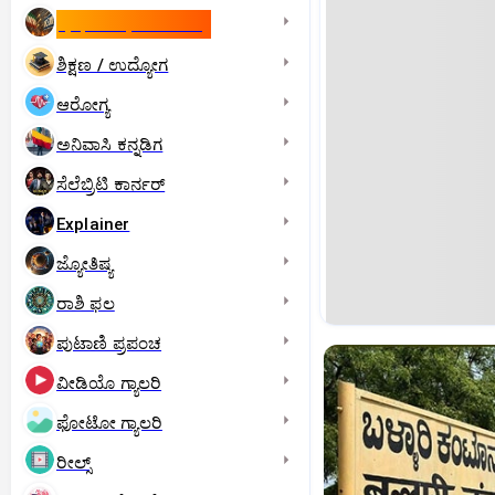
ಇಸ್ರೇಲ್- ಇರಾನ್‌ ಯುದ್ಧ
ಶಿಕ್ಷಣ / ಉದ್ಯೋಗ
ಆರೋಗ್ಯ
ಅನಿವಾಸಿ ಕನ್ನಡಿಗ
ಸೆಲೆಬ್ರಿಟಿ ಕಾರ್ನರ್‌
Explainer
ಜ್ಯೋತಿಷ್ಯ
ರಾಶಿ ಫಲ
ಪುಟಾಣಿ ಪ್ರಪಂಚ
ವೀಡಿಯೊ ಗ್ಯಾಲರಿ
ಫೋಟೋ ಗ್ಯಾಲರಿ
ರೀಲ್ಸ್