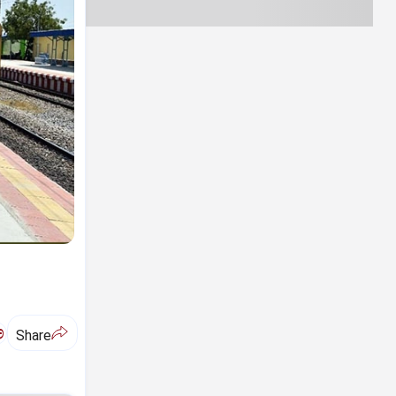
ಅ
Share