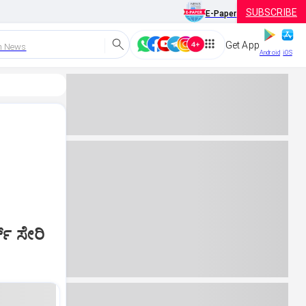
SUBSCRIBE
E-Paper
Get App
h News
Android
iOS
್ಮ್ ಸೇರಿ