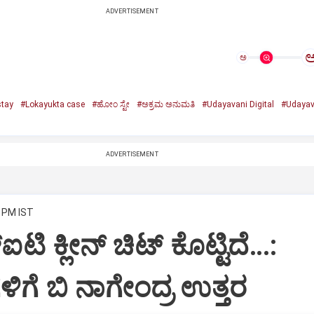
ADVERTISEMENT
ಅ
tay
#Lokayukta case
#ಹೋಂ ಸ್ಟೇ
#ಅಕ್ರಮ ಅನುಮತಿ
#Udayavani Digital
#Udayav
ADVERTISEMENT
9 PM IST
ಟಿ ಕ್ಲೀನ್ ಚಿಟ್ ಕೊಟ್ಟಿದೆ…:
ೆ ಬಿ ನಾಗೇಂದ್ರ ಉತ್ತರ