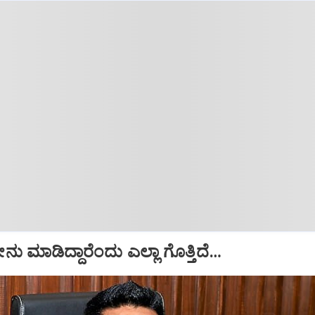
ು ಮಾಡಿದ್ದಾರೆಂದು ಎಲ್ಲಾ ಗೊತ್ತಿದೆ…