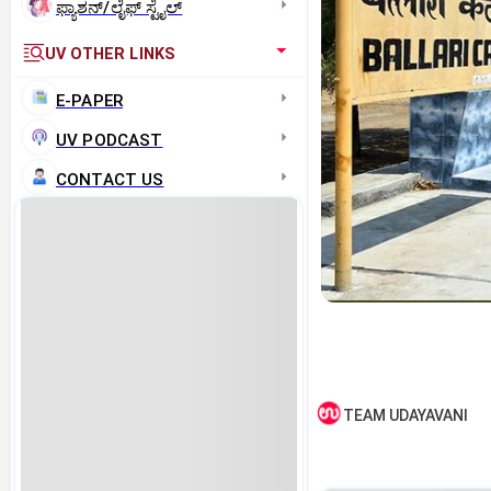
ಫ್ಯಾಶನ್/ಲೈಫ್‌ ಸ್ಟೈಲ್
UV OTHER LINKS
E-PAPER
UV PODCAST
CONTACT US
TEAM UDAYAVANI