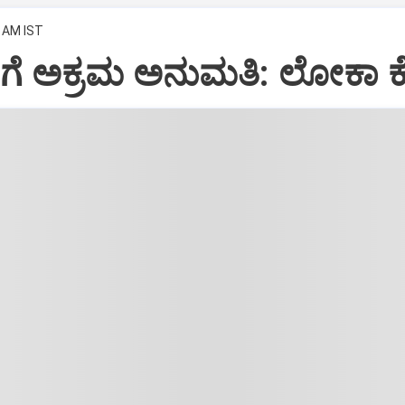
0 AM IST
ೇಗೆ ಅಕ್ರಮ ಅನುಮತಿ: ಲೋಕಾ 