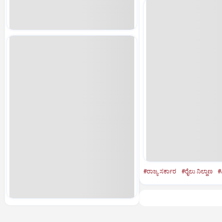
#ರಾಜ್ಯ ಸರ್ಕಾರ
#ರೈಲು ನಿಲ್ದಾಣ
#ಎ