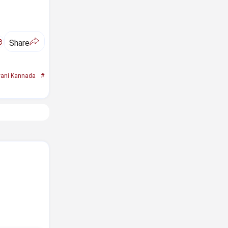
ಅ
Share
ani Kannada
#