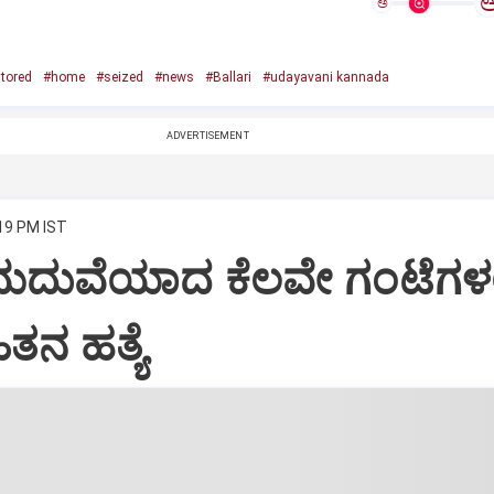
ಅ
tored
#home
#seized
#news
#Ballari
#udayavani kannada
ADVERTISEMENT
:19 PM IST
 ಮದುವೆಯಾದ ಕೆಲವೇ ಗಂಟೆಗಳಲ್
ತನ ಹತ್ಯೆ