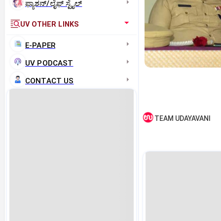
ಫ್ಯಾಶನ್/ಲೈಫ್‌ ಸ್ಟೈಲ್
UV OTHER LINKS
E-PAPER
UV PODCAST
CONTACT US
TEAM UDAYAVANI