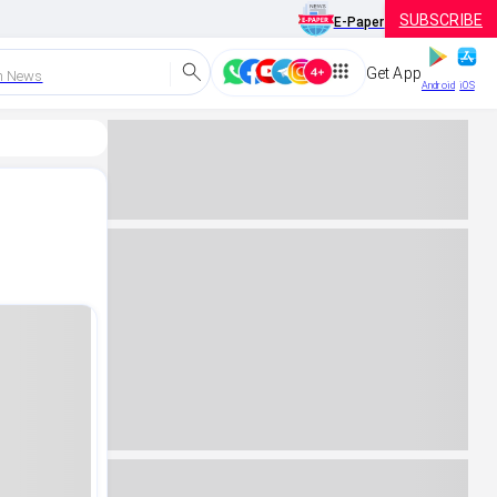
SUBSCRIBE
E-Paper
Get App
h News
Android
iOS