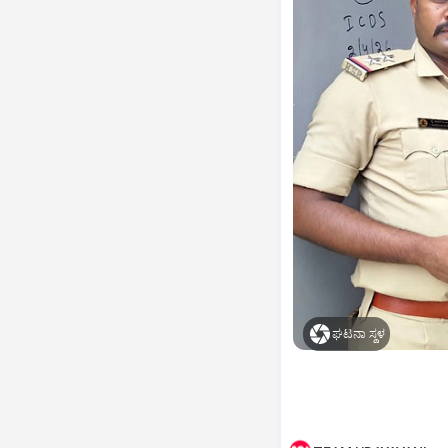
ಘಟನಾ ಸ್ಥಳ