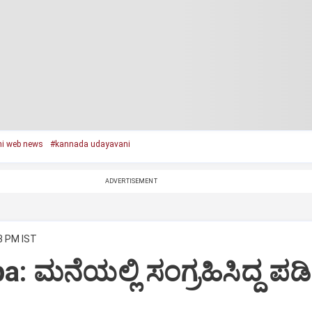
i web news
#kannada udayavani
ADVERTISEMENT
43 PM IST
a: ಮನೆಯಲ್ಲಿ ಸಂಗ್ರಹಿಸಿದ್ದ ಪಡ