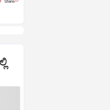
ಅ
Share
ಲಿ