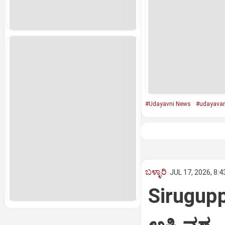
#Udayavni News
#udayavan
ಬಳ್ಳಾರಿ
JUL 17, 2026, 8:
Sirugupp