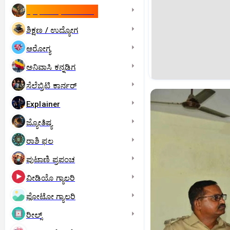
ಇಸ್ರೇಲ್- ಇರಾನ್‌ ಯುದ್ಧ
ಶಿಕ್ಷಣ / ಉದ್ಯೋಗ
ಆರೋಗ್ಯ
ಅನಿವಾಸಿ ಕನ್ನಡಿಗ
ಸೆಲೆಬ್ರಿಟಿ ಕಾರ್ನರ್‌
Explainer
ಜ್ಯೋತಿಷ್ಯ
ರಾಶಿ ಫಲ
ಪುಟಾಣಿ ಪ್ರಪಂಚ
ವೀಡಿಯೊ ಗ್ಯಾಲರಿ
ಫೋಟೋ ಗ್ಯಾಲರಿ
ರೀಲ್ಸ್