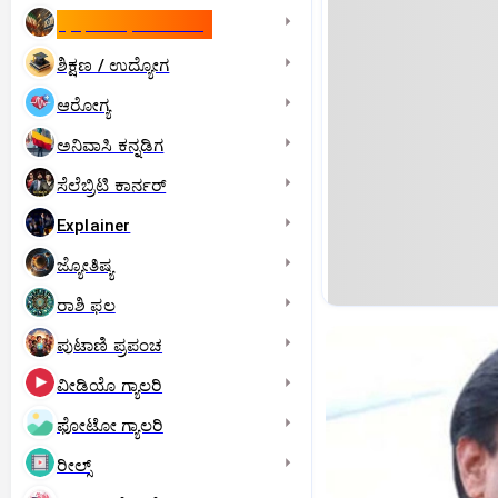
ಇಸ್ರೇಲ್- ಇರಾನ್‌ ಯುದ್ಧ
ಶಿಕ್ಷಣ / ಉದ್ಯೋಗ
ಆರೋಗ್ಯ
ಅನಿವಾಸಿ ಕನ್ನಡಿಗ
ಸೆಲೆಬ್ರಿಟಿ ಕಾರ್ನರ್‌
Explainer
ಜ್ಯೋತಿಷ್ಯ
ರಾಶಿ ಫಲ
ಪುಟಾಣಿ ಪ್ರಪಂಚ
ವೀಡಿಯೊ ಗ್ಯಾಲರಿ
ಫೋಟೋ ಗ್ಯಾಲರಿ
ರೀಲ್ಸ್