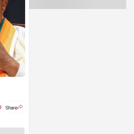
ಅ
Share