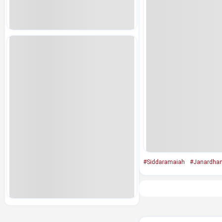
#Siddaramaiah
#Janardhan