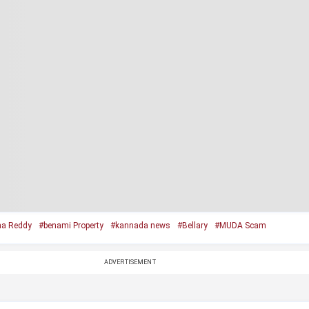
a Reddy
#benami Property
#kannada news
#Bellary
#MUDA Scam
ADVERTISEMENT