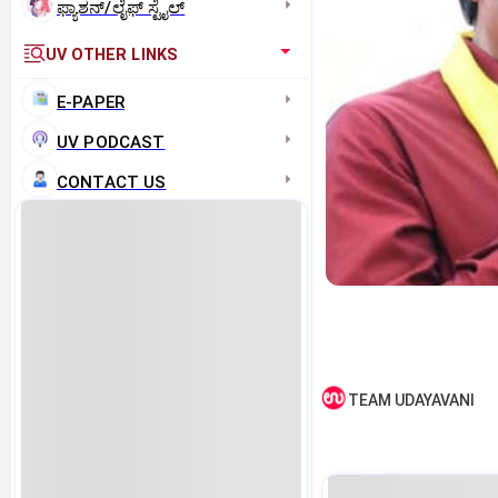
ಫ್ಯಾಶನ್/ಲೈಫ್‌ ಸ್ಟೈಲ್
UV OTHER LINKS
E-PAPER
UV PODCAST
CONTACT US
TEAM UDAYAVANI