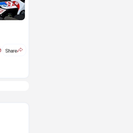
ಅ
Share