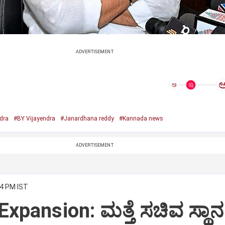
ADVERTISEMENT
ಅ
dra
#BY Vijayendra
#Janardhana reddy
#Kannada news
ADVERTISEMENT
44 PM IST
Expansion: ಮತ್ತೆ ಸಚಿವ ಸ್ಥಾನ