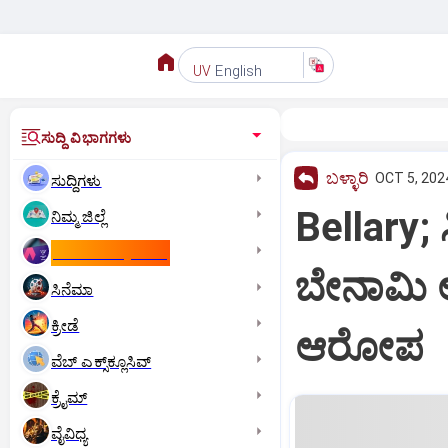
English
UV
ಸುದ್ದಿ ವಿಭಾಗಗಳು
ಬಳ್ಳಾರಿ
OCT 5, 2024
ಸುದ್ದಿಗಳು
Bellary;
ನಿಮ್ಮ ಜಿಲ್ಲೆ
ಕಾಮನ್‌ ವೆಲ್ತ್‌ ಗೇಮ್ಸ್‌
ಬೇನಾಮಿ ಆಸ
ಸಿನೆಮಾ
ಕ್ರೀಡೆ
ಆರೋಪ
ವೆಬ್ ಎಕ್ಸ್‌ಕ್ಲೂಸಿವ್
ಕ್ರೈಮ್
ವೈವಿಧ್ಯ