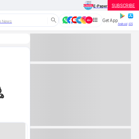
SUBSCRIBE
E-Paper
Get App
h News
Android
iOS
ಿ