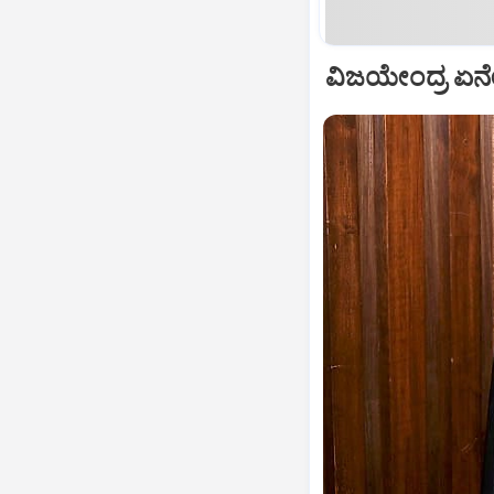
ವಿಜಯೇಂದ್ರ ಏನೇನ