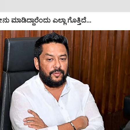
ು ಮಾಡಿದ್ದಾರೆಂದು ಎಲ್ಲಾ ಗೊತ್ತಿದೆ…