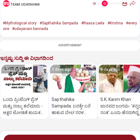
ಅ
ಅ
TEAM UDAYAVANI
#Mythological story
#Sapthahika Sampada
#Raasa Leela
#Krishna
#every
one
#udayavani kannada
ADVERTISEMENT
ಇನ್ನಷ್ಟು ಸುದ್ದಿ ಈ ವಿಭಾಗದಿಂದ
4 days ago
5 days ago
9 days ago
ಒಂದು ಪ್ರಿಂಟಿಂಗ್ ಪ್ರೆಸ್
Sapthahika
S.K. Karim Khan:
ಮತ್ತು ನಾಲ್ಕು ತಲೆಮಾರು -
Sampada: ಬರಕ್ಕೇ ಬರೆ
ಜಾನಪದ ಜಂಗಮ- ‘ಕನ್ನ
ಅಕ್ಷರ ಜೋಡಣೆ ಕಾಯಕಕ್ಕೆ
ಹಾಕುವ ಬೇಲ! ಸರಳ
ಸಂತ’ ಎಂದು ಹೆಸರಾಗಿದ್ದ
ನೂರು ವರ್ಷ!
ಬೇಸಾಯ ನಿರಂತರ
ಎಸ್.ಕೆ. ಕರೀಂಖಾನ್
ಆದಾಯ