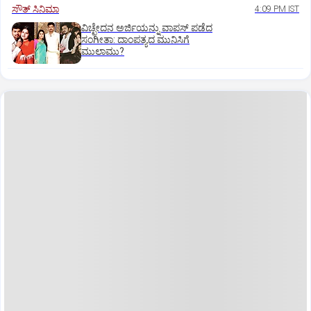
ಸೌತ್‌ ಸಿನಿಮಾ
4:09 PM IST
ವಿಚ್ಛೇದನ ಅರ್ಜಿಯನ್ನು ವಾಪಸ್‌ ಪಡೆದ
ಸಂಗೀತಾ: ದಾಂಪತ್ಯದ ಮುನಿಸಿಗೆ
ಮುಲಾಮು?