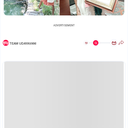
ADVERTISEMENT
ಅ
ಅ
TEAM UDAYAVANI