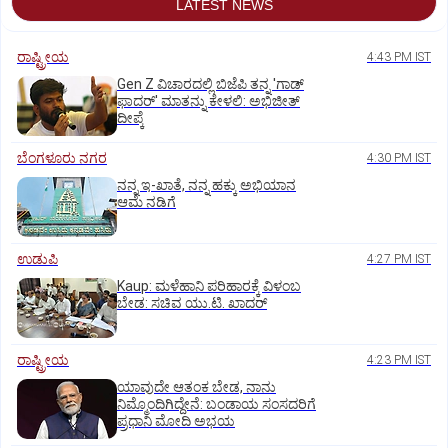
LATEST NEWS
ರಾಷ್ಟ್ರೀಯ
4:43 PM IST
Gen Z ವಿಚಾರದಲ್ಲಿ ಬಿಜೆಪಿ ತನ್ನ 'ಗಾಡ್
ಫಾದರ್' ಮಾತನ್ನು ಕೇಳಲಿ: ಅಭಿಜೀತ್
ದೀಪ್ಕೆ
ಬೆಂಗಳೂರು ನಗರ
4:30 PM IST
ನನ್ನ ಇ-ಖಾತೆ, ನನ್ನ ಹಕ್ಕು ಅಭಿಯಾನ
ಆಮೆ ನಡಿಗೆ
ಉಡುಪಿ
4:27 PM IST
Kaup: ಮಳೆಹಾನಿ ಪರಿಹಾರಕ್ಕೆ ವಿಳಂಬ
ಬೇಡ: ಸಚಿವ ಯು.ಟಿ. ಖಾದರ್
ರಾಷ್ಟ್ರೀಯ
4:23 PM IST
ಯಾವುದೇ ಆತಂಕ ಬೇಡ, ನಾನು
ನಿಮ್ಮೊಂದಿಗಿದ್ದೇನೆ: ಬಂಡಾಯ ಸಂಸದರಿಗೆ
ಪ್ರಧಾನಿ ಮೋದಿ ಅಭಯ