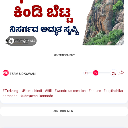
ಸಾಂದರ್ಭಿಕ ಚಿತ್ರ
ADVERTISEMENT
ಅ
ಅ
TEAM UDAYAVANI
#Trekking
#Bhima Kindi
#Hill
#wondrous creation
#nature
#sapthahika
sampada
#udayavani kannada
ADVERTISEMENT