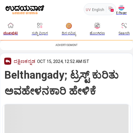
UV
English
E-Paper
ಮುಖಪುಟ
ಸುದ್ದಿ ವಿಭಾಗ
ದಿನ ಭವಿಷ್ಯ
ಹೊಂಗಿರಣ
Search
ADVERTISEMENT
ದಕ್ಷಿಣಕನ್ನಡ
OCT 15, 2024, 12:52 AM IST
Belthangady; ಟ್ರಸ್ಟ್‌ ಕುರಿತು
ಅವಹೇಳನಕಾರಿ ಹೇಳಿಕೆ