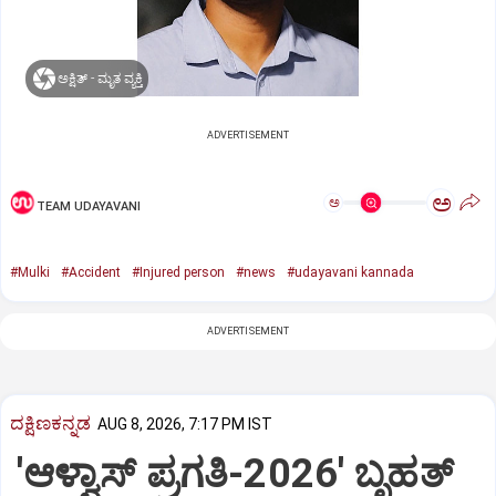
ಅಕ್ಷಿತ್‌ - ಮೃತ ವ್ಯಕ್ತಿ
ADVERTISEMENT
ಅ
ಅ
TEAM UDAYAVANI
#Mulki
#Accident
#Injured person
#news
#udayavani kannada
ADVERTISEMENT
ದಕ್ಷಿಣಕನ್ನಡ
AUG 8, 2026, 7:17 PM IST
'ಆಳ್ವಾಸ್‌ ಪ್ರಗತಿ-2026' ಬೃಹತ್