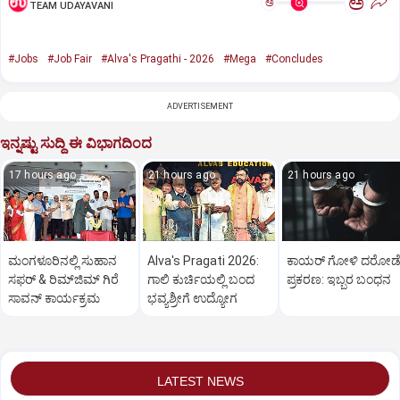
ಅ
ಅ
TEAM UDAYAVANI
#Jobs
#Job Fair
#Alva's Pragathi - 2026
#Mega
#Concludes
ADVERTISEMENT
ಇನ್ನಷ್ಟು ಸುದ್ದಿ ಈ ವಿಭಾಗದಿಂದ
17 hours ago
21 hours ago
21 hours ago
ಮಂಗಳೂರಿನಲ್ಲಿ ಸುಹಾನ
Alva's Pragati 2026:
ಕಾಯರ್ ಗೋಳಿ ದರೋಡ
ಸಫರ್ & ರಿಮ್‌ಜಿಮ್ ಗಿರೆ
ಗಾಲಿ ಕುರ್ಚಿಯಲ್ಲಿ ಬಂದ
ಪ್ರಕರಣ: ಇಬ್ಬರ ಬಂಧನ
ಸಾವನ್ ಕಾರ್ಯಕ್ರಮ
ಭವ್ಯಶ್ರೀಗೆ ಉದ್ಯೋಗ
LATEST NEWS