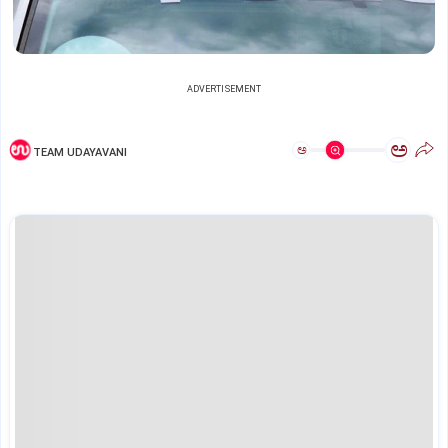
ADVERTISEMENT
ಅ
ಅ
TEAM UDAYAVANI