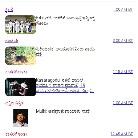
ಕ್ರೀಡೆ
4:00 AM IST
54 ರನ್‌ಗೆ ಆಲೌಟ್‌: ಬಾಂಗ್ಲಾಕ್ಕೆ ಇನ್ನಿಂಗ್ಸ್‌
ಸೋಲು
ಉಡುಪಿ
3:00 AM IST
ಹಿರಿಯಡಕ: ಅಪರೂಪದ ನೀರು ನಾಯಿ
ಪತ್ತೆ
ಕಾಸರಗೋಡು
2:15 AM IST
Kasaragodu: ನಕಲಿ ದಾಖಲೆ
ತಯಾರಿಸಿ ವಾಹನ ಮಾರಾಟ; 19
ವರ್ಷಗಳ ಬಳಿಕ ಆರೋಪಿಯ ಬಂಧನ
ದಕ್ಷಿಣಕನ್ನಡ
2:00 AM IST
Mulki: ಅಪಘಾತ: ಗಾಯಾಳು ಸಾವು
ಕಾಸರಗೋಡು
12:45 AM IST