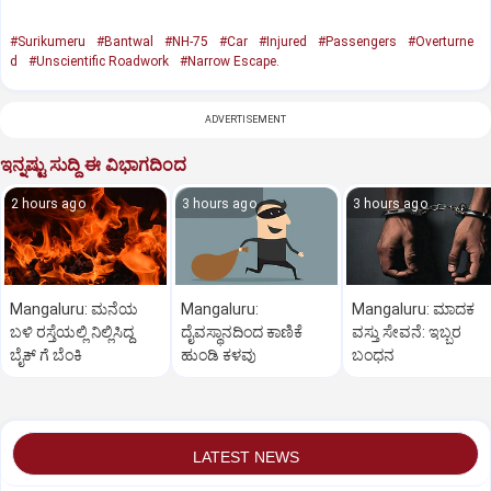
#Surikumeru
#Bantwal
#NH-75
#Car
#Injured
#Passengers
#Overturne
d
#Unscientific Roadwork
#Narrow Escape.
ADVERTISEMENT
ಇನ್ನಷ್ಟು ಸುದ್ದಿ ಈ ವಿಭಾಗದಿಂದ
2 hours ago
3 hours ago
3 hours ago
Mangaluru: ಮನೆಯ
Mangaluru:
Mangaluru: ಮಾದಕ
ಬಳಿ ರಸ್ತೆಯಲ್ಲಿ ನಿಲ್ಲಿಸಿದ್ದ
ದೈವಸ್ಥಾನದಿಂದ ಕಾಣಿಕೆ
ವಸ್ತು ಸೇವನೆ: ಇಬ್ಬರ
ಬೈಕ್ ಗೆ ಬೆಂಕಿ
ಹುಂಡಿ ಕಳವು
ಬಂಧನ
LATEST NEWS