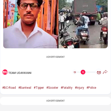
ADVERTISEMENT
ಅ
ಅ
TEAM UDAYAVANI
#BC-Road
#Bantwal
#Tipper
#Scooter
#Fatality
#Injury
#Police
ADVERTISEMENT