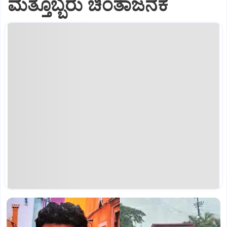
ಮತ್ತೊಬ್ಬರು ಚಿಂತಾಜನಕ