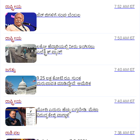
ರಾಷ್ಟ್ರೀಯ
7:52 AM IST
ಜೆನ್‌ ಜಿಗಳಿಗೆ ಸಂಘ ಬೆಂಬಲ
ರಾಷ್ಟ್ರೀಯ
7:50 AM IST
ಲಕ್ನೋ ಹೆದ್ದಾರಿಯಲ್ಲಿ ನೀರು ಇಂಗಿಸಲು
ಎಲೆಕ್ಟ್ರಿಕ್‌ ಫ್ಯಾನ್‌!
ಜಗತ್ತು
7:40 AM IST
9.25 ಲಕ್ಷ ಕೋಟಿ ರೂ. ಸುಂಕ
ಮರುಪಾವತಿ ಮಾಡಿದ್ದೇವೆ: ಅಮೆರಿಕ
ರಾಷ್ಟ್ರೀಯ
7:40 AM IST
ಮೋದಿ ಎದುರು ಹೆಚ್ಚು ಬಗ್ಗಬೇಡಿ: ಮೆಟಾ
ವಿರುದ್ಧ ಕೇಜ್ರಿ ವಾಗ್ದಾಳಿ
ರಾಶಿ ಫಲ
7:38 AM IST