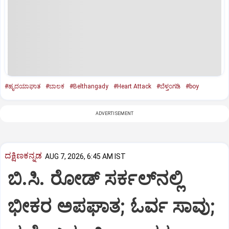
#ಹೃದಯಾಘಾತ
#ಬಾಲಕ
#Belthangady
#Heart Attack
#ಬೆಳ್ತಂಗಡಿ
#boy
ADVERTISEMENT
ದಕ್ಷಿಣಕನ್ನಡ
AUG 7, 2026, 6:45 AM IST
ಬಿ.ಸಿ. ರೋಡ್‌ ಸರ್ಕಲ್‌ನಲ್ಲಿ
ಭೀಕರ ಅಪಘಾತ; ಓರ್ವ ಸಾವು;