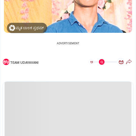
ಮೃತ ಬಾಲಕ ಪ್ರಥಮ್‌ .
ADVERTISEMENT
ಅ
ಅ
TEAM UDAYAVANI