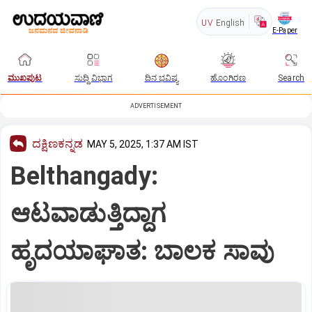
UV
English
E-Paper
ಮುಖಪುಟ
ಸುದ್ದಿ ವಿಭಾಗ
ದಿನ ಭವಿಷ್ಯ
ಹೊಂಗಿರಣ
Search
ADVERTISEMENT
ದಕ್ಷಿಣಕನ್ನಡ
MAY 5, 2025, 1:37 AM IST
Belthangady:
ಆಟವಾಡುತ್ತಿದ್ದಾಗ
ಹೃದಯಾಘಾತ: ಬಾಲಕ ಸಾವು