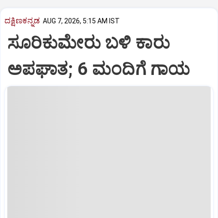
ದಕ್ಷಿಣಕನ್ನಡ
AUG 7, 2026, 5:15 AM IST
ಸೂರಿಕುಮೇರು ಬಳಿ ಕಾರು
ಅಪಘಾತ; 6 ಮಂದಿಗೆ ಗಾಯ