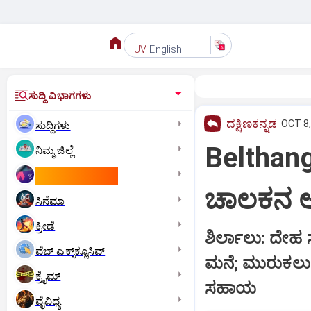
English
UV
ಸುದ್ದಿ ವಿಭಾಗಗಳು
ದಕ್ಷಿಣಕನ್ನಡ
OCT 8,
ಸುದ್ದಿಗಳು
Belthan
ನಿಮ್ಮ ಜಿಲ್ಲೆ
ಕಾಮನ್‌ ವೆಲ್ತ್‌ ಗೇಮ್ಸ್‌
ಚಾಲಕನ ಆ
ಸಿನೆಮಾ
ಕ್ರೀಡೆ
ಶಿರ್ಲಾಲು: ದೇಹ 
ವೆಬ್ ಎಕ್ಸ್‌ಕ್ಲೂಸಿವ್
ಮನೆ; ಮುರುಕಲು 
ಕ್ರೈಮ್
ಸಹಾಯ
ವೈವಿಧ್ಯ