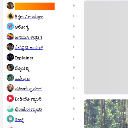
ಇಸ್ರೇಲ್- ಇರಾನ್‌ ಯುದ್ಧ
ಶಿಕ್ಷಣ / ಉದ್ಯೋಗ
ಆರೋಗ್ಯ
ಅನಿವಾಸಿ ಕನ್ನಡಿಗ
ಸೆಲೆಬ್ರಿಟಿ ಕಾರ್ನರ್‌
Explainer
ಜ್ಯೋತಿಷ್ಯ
ರಾಶಿ ಫಲ
ಪುಟಾಣಿ ಪ್ರಪಂಚ
ವೀಡಿಯೊ ಗ್ಯಾಲರಿ
ಫೋಟೋ ಗ್ಯಾಲರಿ
ರೀಲ್ಸ್