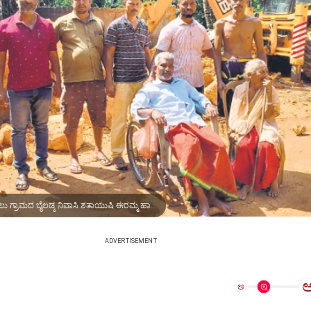
ಬೆಳ್ತಂಗಡಿ ತಾಲೂಕು ಶಿರ್ಲಾಲು ಗ್ರಾಮದ ಬೈಲಡ್ಕ ನಿವಾಸಿ ಶತಾಯುಷಿ ಈರಮ್ಮ ಹಾಗೂ ಪುತ್ರ ಸುಂದರ ಅವರ ಹಳೆ ಮನೆ ಕೆಡವಿ ಹೊಸ ಮನೆ ನಿರ್ಮಾಣಕ್ಕೆ ಸಿದ್ಧವಾಗಿರುವುದು.
ADVERTISEMENT
ಅ