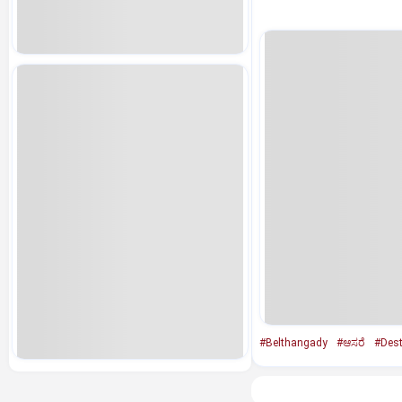
#Belthangady
#ಆಸರೆ
#Dest