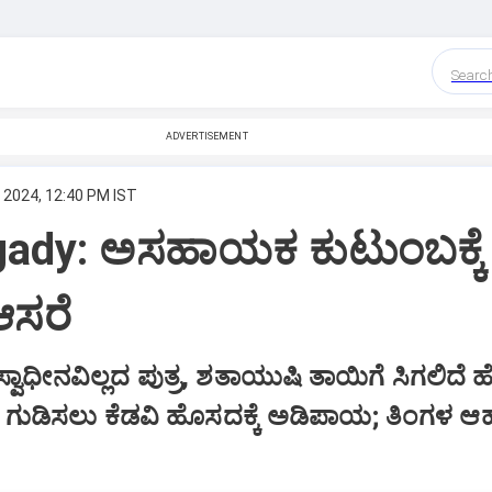
Searc
ADVERTISEMENT
 2024, 12:40 PM IST
gady: ಅಸಹಾಯಕ ಕುಟುಂಬಕ್ಕೆ
ಸರೆ
ಸ್ವಾಧೀನವಿಲ್ಲದ ಪುತ್ರ, ಶತಾಯುಷಿ ತಾಯಿಗೆ ಸಿಗಲಿದೆ
ಗುಡಿಸಲು ಕೆಡವಿ ಹೊಸದಕ್ಕೆ ಅಡಿಪಾಯ; ತಿಂಗಳ ಆಹ