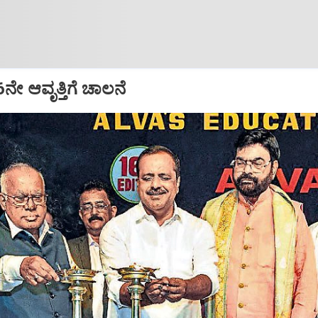
16ನೇ ಆವೃತ್ತಿಗೆ ಚಾಲನೆ