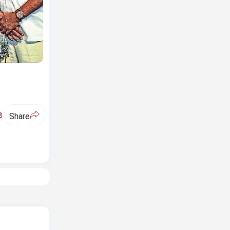
ಅ
Share