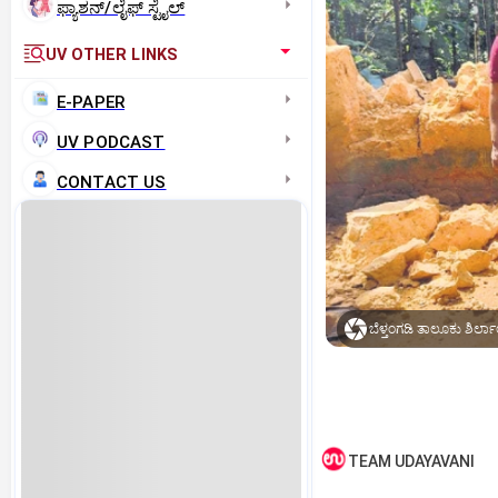
ಫ್ಯಾಶನ್/ಲೈಫ್‌ ಸ್ಟೈಲ್
UV OTHER LINKS
E-PAPER
UV PODCAST
CONTACT US
TEAM UDAYAVANI