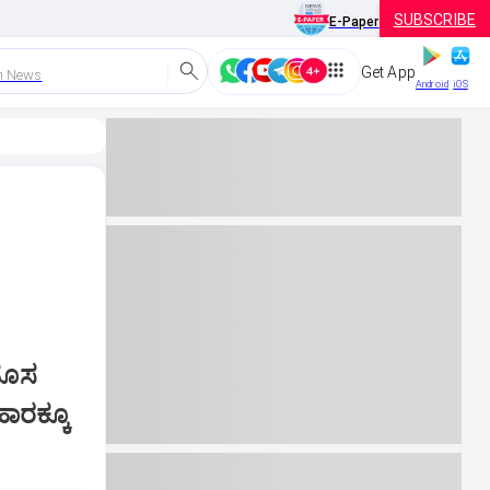
SUBSCRIBE
E-Paper
Get App
h News
Android
iOS
 ಹೊಸ
ಾರಕ್ಕೂ