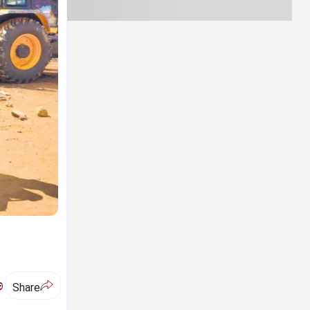
ಅ
Share