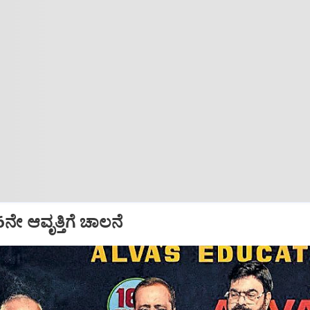
16ನೇ ಆವೃತ್ತಿಗೆ ಚಾಲನೆ