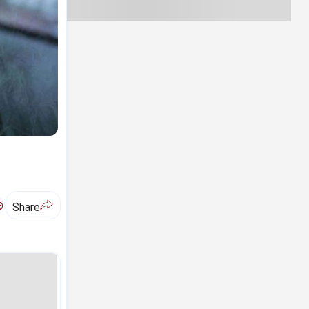
ಅ
Share