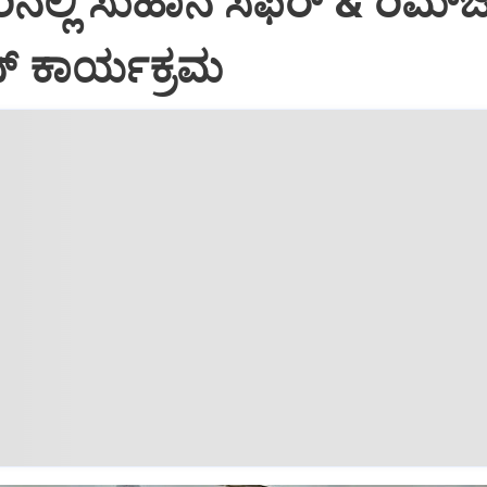
ಲ್ಲಿ ಸುಹಾನ ಸಫರ್ & ರಿಮ್‌
ನ್ ಕಾರ್ಯಕ್ರಮ