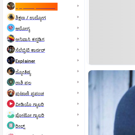
ಇಸ್ರೇಲ್- ಇರಾನ್‌ ಯುದ್ಧ
ಶಿಕ್ಷಣ / ಉದ್ಯೋಗ
ಆರೋಗ್ಯ
ಅನಿವಾಸಿ ಕನ್ನಡಿಗ
ಸೆಲೆಬ್ರಿಟಿ ಕಾರ್ನರ್‌
Explainer
ಜ್ಯೋತಿಷ್ಯ
ರಾಶಿ ಫಲ
ಪುಟಾಣಿ ಪ್ರಪಂಚ
ವೀಡಿಯೊ ಗ್ಯಾಲರಿ
ಫೋಟೋ ಗ್ಯಾಲರಿ
ರೀಲ್ಸ್