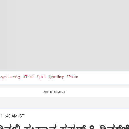
ಿನ್ನಾಭರಣ ಕಳವು
#Theft
#gold
#jewellery
#Police
ADVERTISEMENT
 11:40 AM IST