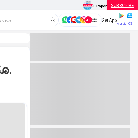
SUBSCRIBE
E-Paper
Get App
h News
Android
iOS
ರೂ.