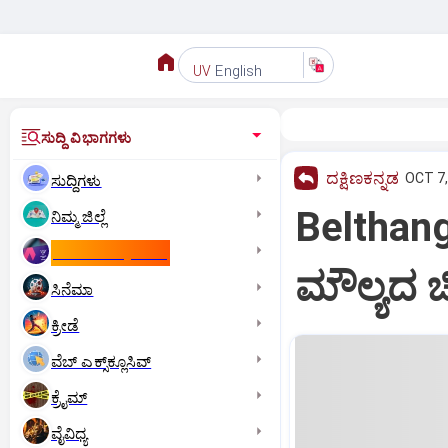
English
UV
ಸುದ್ದಿ ವಿಭಾಗಗಳು
ದಕ್ಷಿಣಕನ್ನಡ
OCT 7,
ಸುದ್ದಿಗಳು
Belthanga
ನಿಮ್ಮ ಜಿಲ್ಲೆ
ಕಾಮನ್‌ ವೆಲ್ತ್‌ ಗೇಮ್ಸ್‌
ಮೌಲ್ಯದ ಚ
ಸಿನೆಮಾ
ಕ್ರೀಡೆ
ವೆಬ್ ಎಕ್ಸ್‌ಕ್ಲೂಸಿವ್
ಕ್ರೈಮ್
ವೈವಿಧ್ಯ