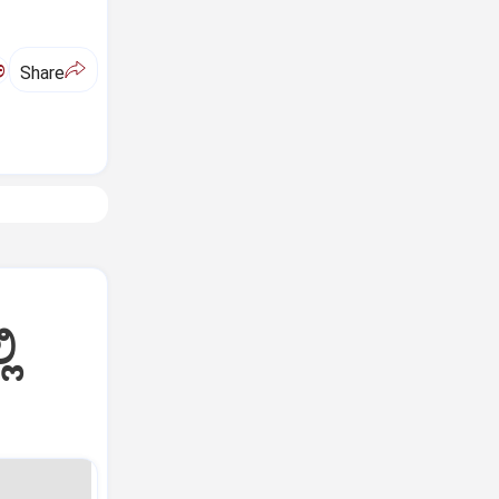
ಅ
Share
ಿ