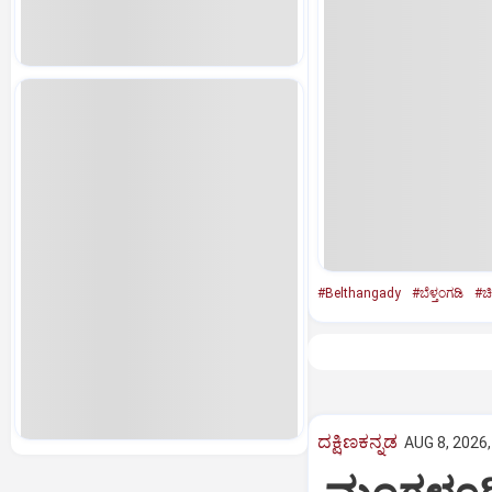
#Belthangady
#ಬೆಳ್ತಂಗಡಿ
#ಚ
ದಕ್ಷಿಣಕನ್ನಡ
AUG 8, 2026,