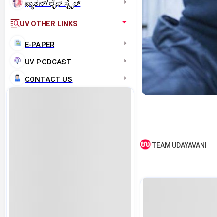
ಫ್ಯಾಶನ್/ಲೈಫ್‌ ಸ್ಟೈಲ್
UV OTHER LINKS
E-PAPER
UV PODCAST
CONTACT US
TEAM UDAYAVANI